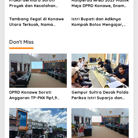
Berkualitas
Langsung Instruksikan
Proyek dan Kesalahan
Meja DPRD Konawe, Enam
PUPR Turun
Penganggaran, Bupati
Fraksi Kompak Beri
Konawe Akui Kekeliruan
Persetujuan Awal
Tambang Ilegal di Konawe
Istri Bupati dan Adiknya
Kodefikasi APBD 2025
Utara Terkuak, Nama
Kompak Bolos Mengajar,
Bupati Yusran Akbar
Dunia Pendidikan Konawe
Muncul di Daftar Saham
Kian Bobrok
Don't Miss
DPRD Konawe Soroti
Gempur Sultra Desak Polda
Anggaran TP-PKK Rp1,9
Periksa Istri Suparjo dan
Miliar, Jangan APBD Habis
Segera Tahan Tersangka
untuk Perjalanan Dinas
Kasus Tambang Ilegal