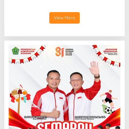
Aplikasi Perpustakaan
Satu Keluarga Meninggal
Digital, DPRD Restui
Dunia
Anggaran Rp200 Juta
View More