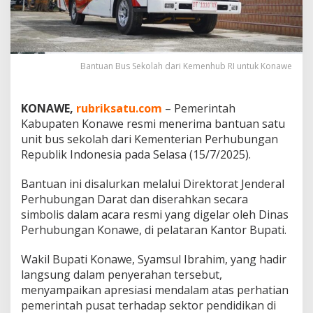
i
P
e
l
o
Bantuan Bus Sekolah dari Kemenhub RI untuk Konawe
s
o
k
KONAWE,
rubriksatu.com
– Pemerintah
,
K
Kabupaten Konawe resmi menerima bantuan satu
o
unit bus sekolah dari Kementerian Perhubungan
n
Republik Indonesia pada Selasa (15/7/2025).
a
w
Bantuan ini disalurkan melalui Direktorat Jenderal
e
D
Perhubungan Darat dan diserahkan secara
a
simbolis dalam acara resmi yang digelar oleh Dinas
p
Perhubungan Konawe, di pelataran Kantor Bupati.
a
t
Wakil Bupati Konawe, Syamsul Ibrahim, yang hadir
k
a
langsung dalam penyerahan tersebut,
n
menyampaikan apresiasi mendalam atas perhatian
B
pemerintah pusat terhadap sektor pendidikan di
a