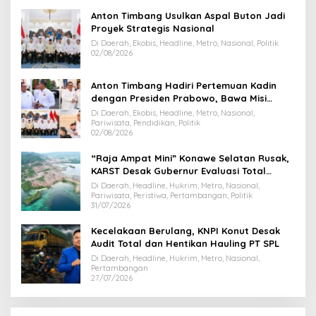
Anton Timbang Usulkan Aspal Buton Jadi
Proyek Strategis Nasional
Di Daerah, Ekobis, Headline, Metro, Nasional, Politik
02/08/2026
Anton Timbang Hadiri Pertemuan Kadin
dengan Presiden Prabowo, Bawa Misi
Majukan Ekonomi Sultra
Di Daerah, Ekobis, Headline, Metro, Nasional,
Pariwisata, Pendidikan, Politik
02/08/2026
“Raja Ampat Mini” Konawe Selatan Rusak,
KARST Desak Gubernur Evaluasi Total
Dispar Sultra
Di Daerah, Headline, Hukrim, Metro, Nasional,
Pariwisata, Peristiwa, Pertambangan, Politik
31/07/2026
Kecelakaan Berulang, KNPI Konut Desak
Audit Total dan Hentikan Hauling PT SPL
Di Daerah, Headline, Hukrim, Metro, Nasional,
Pertambangan
27/07/2026