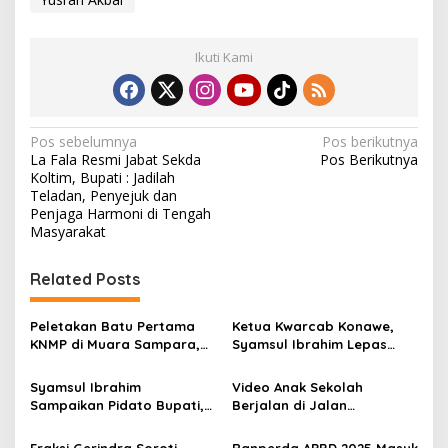
Ikuti Kami
N
Pos sebelumnya
Pos berikutnya
La Fala Resmi Jabat Sekda
Pos Berikutnya
a
Koltim, Bupati : Jadilah
v
Teladan, Penyejuk dan
Penjaga Harmoni di Tengah
i
Masyarakat
g
Related Posts
a
s
Peletakan Batu Pertama
Ketua Kwarcab Konawe,
i
KNMP di Muara Sampara,
Syamsul Ibrahim Lepas
p
Wabup Konawe Ajak Desa
Kontingen Jamnas XII 2026
Jemput Program Pusat
Syamsul Ibrahim
Video Anak Sekolah
o
Sampaikan Pidato Bupati,
Berjalan di Jalan
s
Pengelolaan Keuangan
Berlumpur Sampai ke
Daerah Harus Semakin
Bupati, Yusran Akbar
Fraksi Gerindra Soroti
Ranperda APBD 2025 Masuk