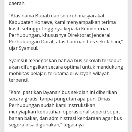
daerah.
n
t
u
“Atas nama Bupati dan seluruh masyarakat
a
Kabupaten Konawe, kami menyampaikan terima
n
kasih setinggi-tingginya kepada Kementerian
B
Perhubungan, khususnya Direktorat Jenderal
u
Perhubungan Darat, atas bantuan bus sekolah ini,”
s
d
ujar Syamsul.
a
r
Syamsul menegaskan bahwa bus sekolah tersebut
i
akan difungsikan secara optimal untuk mendukung
P
mobilitas pelajar, terutama di wilayah-wilayah
u
s
terpencil.
a
t
“Kami pastikan layanan bus sekolah ini diberikan
secara gratis, tanpa pungutan apa pun. Dinas
Perhubungan sudah kami instruksikan
menyiapkan kebutuhan operasional seperti sopir,
bahan bakar, dan administrasi kendaraan agar bus
segera bisa digunakan,” tegasnya.