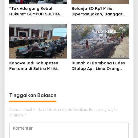
“Tak Ada yang Kebal
Belanja EO Rp1 Miliar
Hukum!” GEMPUR SULTRA
Dipertanyakan, Banggar
Geruduk Kantor Fajar S
Minta Anggaran Dinas
Tanawali dan PT
Pariwisata Konawe
Tadisangka, Siap Kuasai
Dirasionalisasi
Lahan Puuwatu
Konawe jadi Kabupaten
Rumah di Bombana Ludes
Pertama di Sultra Miliki
Dilalap Api, Lima Orang
Aplikasi Perpustakaan
Satu Keluarga Meninggal
Digital, DPRD Restui
Dunia
Anggaran Rp200 Juta
Tinggalkan Balasan
Alamat email Anda tidak akan dipublikasikan.
Ruas yang wajib
ditandai
*