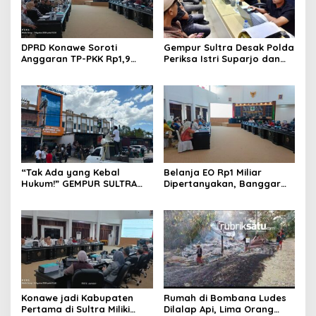
DPRD Konawe Soroti
Gempur Sultra Desak Polda
Anggaran TP-PKK Rp1,9
Periksa Istri Suparjo dan
Miliar, Jangan APBD Habis
Segera Tahan Tersangka
untuk Perjalanan Dinas
Kasus Tambang Ilegal
“Tak Ada yang Kebal
Belanja EO Rp1 Miliar
Hukum!” GEMPUR SULTRA
Dipertanyakan, Banggar
Geruduk Kantor Fajar S
Minta Anggaran Dinas
Tanawali dan PT
Pariwisata Konawe
Tadisangka, Siap Kuasai
Dirasionalisasi
Lahan Puuwatu
Konawe jadi Kabupaten
Rumah di Bombana Ludes
Pertama di Sultra Miliki
Dilalap Api, Lima Orang