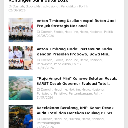
Kontingen Jamnas XII 2026
Di Daerah, Ekobis, Metro, Nasional, Pendidikan, Politik
02/08/2026
Anton Timbang Usulkan Aspal Buton Jadi
Proyek Strategis Nasional
Di Daerah, Ekobis, Headline, Metro, Nasional, Politik
02/08/2026
Anton Timbang Hadiri Pertemuan Kadin
dengan Presiden Prabowo, Bawa Misi
Majukan Ekonomi Sultra
Di Daerah, Ekobis, Headline, Metro, Nasional,
Pariwisata, Pendidikan, Politik
02/08/2026
“Raja Ampat Mini” Konawe Selatan Rusak,
KARST Desak Gubernur Evaluasi Total
Dispar Sultra
Di Daerah, Headline, Hukrim, Metro, Nasional,
Pariwisata, Peristiwa, Pertambangan, Politik
31/07/2026
Kecelakaan Berulang, KNPI Konut Desak
Audit Total dan Hentikan Hauling PT SPL
Di Daerah, Headline, Hukrim, Metro, Nasional,
Pertambangan
27/07/2026