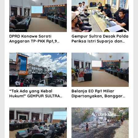
DPRD Konawe Soroti
Gempur Sultra Desak Polda
Anggaran TP-PKK Rp1,9
Periksa Istri Suparjo dan
Miliar, Jangan APBD Habis
Segera Tahan Tersangka
untuk Perjalanan Dinas
Kasus Tambang Ilegal
“Tak Ada yang Kebal
Belanja EO Rp1 Miliar
Hukum!” GEMPUR SULTRA
Dipertanyakan, Banggar
Geruduk Kantor Fajar S
Minta Anggaran Dinas
Tanawali dan PT
Pariwisata Konawe
Tadisangka, Siap Kuasai
Dirasionalisasi
Lahan Puuwatu