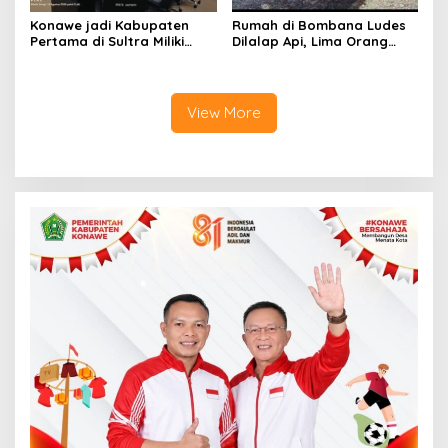
Konawe jadi Kabupaten
Rumah di Bombana Ludes
Pertama di Sultra Miliki
Dilalap Api, Lima Orang
Aplikasi Perpustakaan
Satu Keluarga Meninggal
Digital, DPRD Restui
Dunia
Anggaran Rp200 Juta
View More