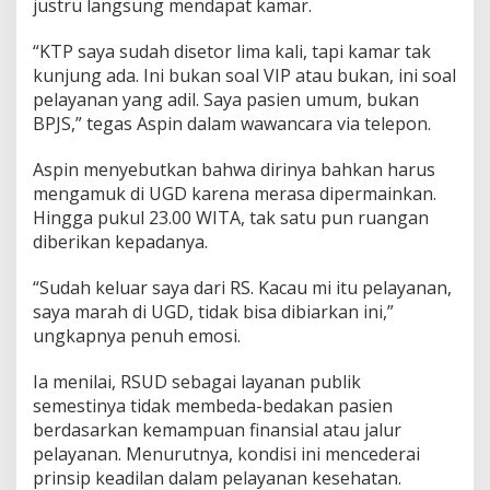
justru langsung mendapat kamar.
U
m
“KTP saya sudah disetor lima kali, tapi kamar tak
u
kunjung ada. Ini bukan soal VIP atau bukan, ini soal
m
T
pelayanan yang adil. Saya pasien umum, bukan
e
BPJS,” tegas Aspin dalam wawancara via telepon.
r
s
Aspin menyebutkan bahwa dirinya bahkan harus
i
mengamuk di UGD karena merasa dipermainkan.
n
g
Hingga pukul 23.00 WITA, tak satu pun ruangan
k
diberikan kepadanya.
i
r
“Sudah keluar saya dari RS. Kacau mi itu pelayanan,
,
saya marah di UGD, tidak bisa dibiarkan ini,”
V
I
ungkapnya penuh emosi.
P
D
Ia menilai, RSUD sebagai layanan publik
i
semestinya tidak membeda-bedakan pasien
u
berdasarkan kemampuan finansial atau jalur
t
a
pelayanan. Menurutnya, kondisi ini mencederai
m
prinsip keadilan dalam pelayanan kesehatan.
a