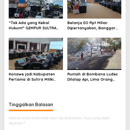
“Tak Ada yang Kebal
Belanja EO Rp1 Miliar
Hukum!” GEMPUR SULTRA
Dipertanyakan, Banggar
Geruduk Kantor Fajar S
Minta Anggaran Dinas
Tanawali dan PT
Pariwisata Konawe
Tadisangka, Siap Kuasai
Dirasionalisasi
Lahan Puuwatu
Konawe jadi Kabupaten
Rumah di Bombana Ludes
Pertama di Sultra Miliki
Dilalap Api, Lima Orang
Aplikasi Perpustakaan
Satu Keluarga Meninggal
Digital, DPRD Restui
Dunia
Anggaran Rp200 Juta
Tinggalkan Balasan
Alamat email Anda tidak akan dipublikasikan.
Ruas yang wajib
ditandai
*