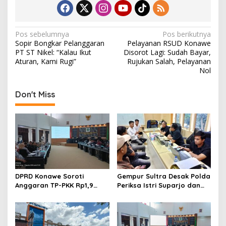
N
Pos sebelumnya
Pos berikutnya
Sopir Bongkar Pelanggaran
Pelayanan RSUD Konawe
a
PT ST Nikel: “Kalau Ikut
Disorot Lagi: Sudah Bayar,
v
Aturan, Kami Rugi”
Rujukan Salah, Pelayanan
Nol
i
g
Don't Miss
a
s
i
p
o
s
DPRD Konawe Soroti
Gempur Sultra Desak Polda
Anggaran TP-PKK Rp1,9
Periksa Istri Suparjo dan
Miliar, Jangan APBD Habis
Segera Tahan Tersangka
untuk Perjalanan Dinas
Kasus Tambang Ilegal