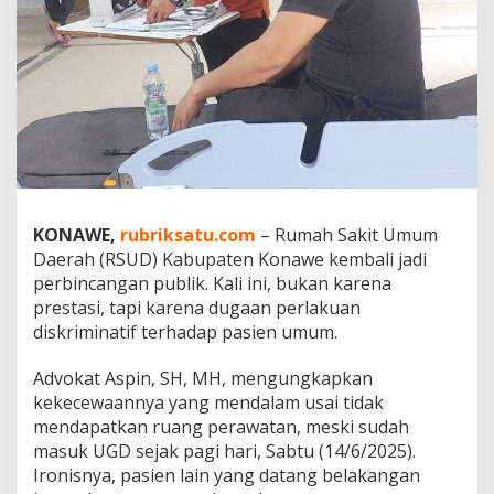
g
P
i
l
i
h
d
i
R
S
U
D
KONAWE,
rubriksatu.com
– Rumah Sakit Umum
K
Daerah (RSUD) Kabupaten Konawe kembali jadi
o
perbincangan publik. Kali ini, bukan karena
n
prestasi, tapi karena dugaan perlakuan
a
diskriminatif terhadap pasien umum.
w
e
,
Advokat Aspin, SH, MH, mengungkapkan
P
kekecewaannya yang mendalam usai tidak
a
mendapatkan ruang perawatan, meski sudah
s
masuk UGD sejak pagi hari, Sabtu (14/6/2025).
i
e
Ironisnya, pasien lain yang datang belakangan
n