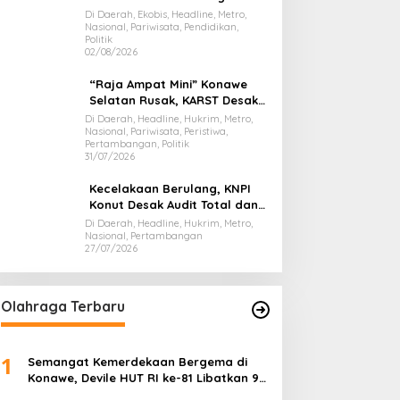
Presiden Prabowo, Bawa Misi
Di Daerah, Ekobis, Headline, Metro,
Nasional, Pariwisata, Pendidikan,
Majukan Ekonomi Sultra
Politik
02/08/2026
“Raja Ampat Mini” Konawe
Selatan Rusak, KARST Desak
Gubernur Evaluasi Total
Di Daerah, Headline, Hukrim, Metro,
Nasional, Pariwisata, Peristiwa,
Dispar Sultra
Pertambangan, Politik
31/07/2026
Kecelakaan Berulang, KNPI
Konut Desak Audit Total dan
Hentikan Hauling PT SPL
Di Daerah, Headline, Hukrim, Metro,
Nasional, Pertambangan
27/07/2026
Olahraga Terbaru
1
Semangat Kemerdekaan Bergema di
Konawe, Devile HUT RI ke-81 Libatkan 98
Barisan