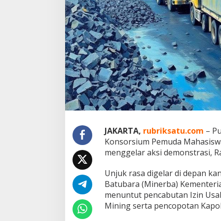
w
a
M
i
n
i
n
g
d
a
n
C
o
p
o
J
AKARTA,
rubriksatu.com
– Pu
t
Konsorsium Pemuda Mahasiswa 
K
menggelar aksi demonstrasi, Ra
a
p
o
Unjuk rasa digelar di depan ka
l
Batubara (Minerba) Kementeri
r
menuntut pencabutan Izin Us
e
Mining serta pencopotan Kapo
s
K