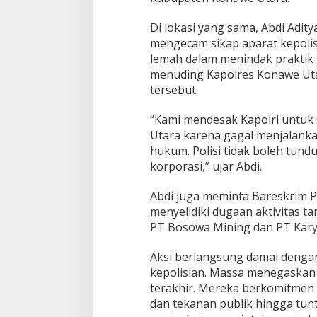
s
i
Di lokasi yang sama, Abdi Adit
P
mengecam sikap aparat kepolisi
e
lemah dalam menindak praktik 
n
a
menuding Kapolres Konawe Utar
m
tersebut.
b
a
“Kami mendesak Kapolri untuk
n
Utara karena gagal menjalan
g
a
hukum. Polisi tidak boleh tun
n
korporasi,” ujar Abdi.
I
l
Abdi juga meminta Bareskrim P
e
menyelidiki dugaan aktivitas ta
g
a
PT Bosowa Mining dan PT Kar
l
Aksi berlangsung damai dengan
kepolisian. Massa menegaskan 
terakhir. Mereka berkomitmen 
dan tekanan publik hingga tu