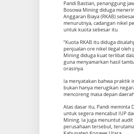
o
Pandi Bastian, penanggung ja
n
Bosowa Mining diduga menerim
a
Anggaran Biaya (RKAB) sebesar
w
menurutnya, cadangan nikel p
e
untuk kuota sebesar itu.
U
t
a
“Kuota RKAB itu diduga disala
r
penjualan ore nikel ilegal ole
a
Mining diduga kuat terlibat d
:
guna menyamarkan hasil tamban
D
i
orasinya.
d
u
Ia menyatakan bahwa praktik i
g
bukan hanya merugikan negara
a
mencoreng masa depan daerah
F
a
s
Atas dasar itu, Pandi meminta
i
untuk segera mencabut IUP d
l
Mining. Ia juga menuntut audi
i
perusahaan tersebut, terutama
t
a
Kabupaten Konawe Utara.