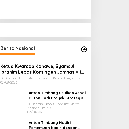
Berita Nasional
Ketua Kwarcab Konawe, Syamsul
Ibrahim Lepas Kontingen Jamnas XII
2026
Di Daerah, Ekobis, Metro, Nasional, Pendidikan, Politik
02/08/2026
Anton Timbang Usulkan Aspal
Buton Jadi Proyek Strategis
Nasional
Di Daerah, Ekobis, Headline, Metro,
Nasional, Politik
02/08/2026
Anton Timbang Hadiri
Pertemuan Kadin dengan