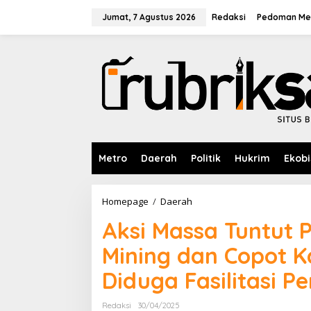
L
e
Jumat, 7 Agustus 2026
Redaksi
Pedoman Med
w
a
t
i
k
e
k
o
n
t
e
Metro
Daerah
Politik
Hukrim
Ekobi
n
Homepage
/
Daerah
A
k
Aksi Massa Tuntut 
s
i
Mining dan Copot K
M
a
Diduga Fasilitasi 
s
s
a
Redaksi
30/04/2025