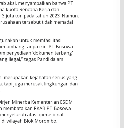
wab aksi, menyampaikan bahwa PT
a kuota Rencana Kerja dan
 3 juta ton pada tahun 2023. Namun,
erusahaan tersebut tidak memadai
hgunakan untuk memfasilitasi
h penambang tanpa izin. PT Bosowa
alam penyediaan ‘dokumen terbang’
g ilegal,” tegas Pandi dalam
ni merupakan kejahatan serius yang
, tapi juga merusak lingkungan dan
.
 Dirjen Minerba Kementerian ESDM
an membatalkan RKAB PT Bosowa
t menyeluruh atas operasional
 di wilayah Blok Morombo,