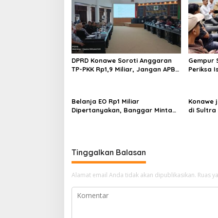
s
i
p
o
s
DPRD Konawe Soroti Anggaran
Gempur S
TP-PKK Rp1,9 Miliar, Jangan APBD
Periksa I
Habis untuk Perjalanan Dinas
Tahan T
Ilegal
Belanja EO Rp1 Miliar
Konawe j
Dipertanyakan, Banggar Minta
di Sultra 
Anggaran Dinas Pariwisata
Perpusta
Konawe Dirasionalisasi
Restui A
Tinggalkan Balasan
Alamat email Anda tidak akan dipublikasikan.
Ruas ya