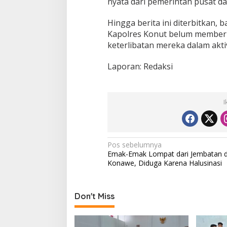
nyata dari pemerintah pusat d
Hingga berita ini diterbitkan
Kapolres Konut belum memberi
keterlibatan mereka dalam aktiv
Laporan: Redaksi
I
N
Pos sebelumnya
Emak-Emak Lompat dari Jembatan d
a
Konawe, Diduga Karena Halusinasi
v
i
Don't Miss
g
a