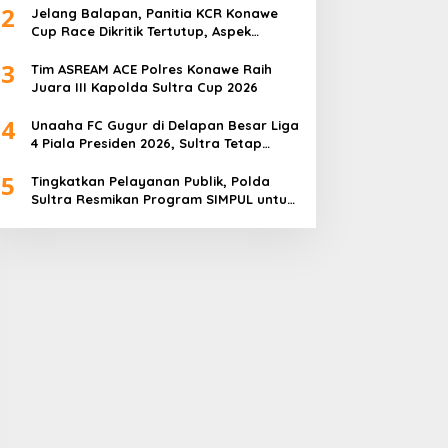
2
Jelang Balapan, Panitia KCR Konawe
Cup Race Dikritik Tertutup, Aspek
Keselamatan Dipertanyakan
3
Tim ASREAM ACE Polres Konawe Raih
Juara III Kapolda Sultra Cup 2026
4
Unaaha FC Gugur di Delapan Besar Liga
4 Piala Presiden 2026, Sultra Tetap
Bangga
5
Tingkatkan Pelayanan Publik, Polda
Sultra Resmikan Program SIMPUL untuk
Masyarakat Pesisir