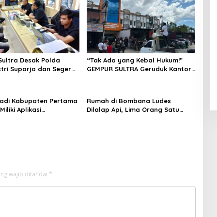
ultra Desak Polda
“Tak Ada yang Kebal Hukum!”
stri Suparjo dan Segera
GEMPUR SULTRA Geruduk Kantor
ersangka Kasus Tambang
Fajar S Tanawali dan PT
Tadisangka, Siap Kuasai Lahan
Puuwatu
adi Kabupaten Pertama
Rumah di Bombana Ludes
Miliki Aplikasi
Dilalap Api, Lima Orang Satu
kaan Digital, DPRD
Keluarga Meninggal Dunia
nggaran Rp200 Juta
ng wajib ditandai
*