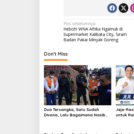
N
Pos sebelumnya
Heboh! WNA Afrika Ngamuk di
a
Supermarket Kalibata City, Siram
v
Badan Pakai Minyak Goreng
i
Don't Miss
g
a
s
i
p
o
s
Dua Tersangka, Satu Sudah
Jeje-Ras
Divonis, Lalu Bagaimana Nasib
untuk Ra
Anugrah Anca?
Sultra M