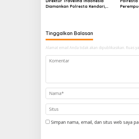
Direktur Travelina Indonesia
Polresta
Diamankan Polresta Kendari,
Perempua
Kasus Penelantaran Jemaah
Proyek, 
Umrah Masuk Babak Baru
Juta
Tinggalkan Balasan
Alamat email Anda tidak akan dipublikasikan.
Ruas ya
Simpan nama, email, dan situs web saya pa