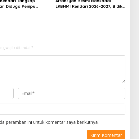
 Kendari Tangkap
Alfansyah Resmi Nahkodai
n Diduga Penipu
LKBHMI Kendari 2026–2027, Bidik
Korban Rugi Rp588,1
Penguatan Advokasi Hukum
ng wajib ditandai
*
da peramban ini untuk komentar saya berikutnya.