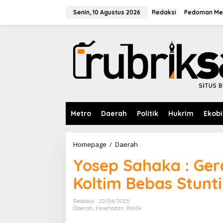
L
e
Senin, 10 Agustus 2026
Redaksi
Pedoman Med
w
a
t
i
k
e
k
o
n
t
e
Metro
Daerah
Politik
Hukrim
Ekobi
n
Homepage
/
Daerah
Y
o
Yosep Sahaka : Ger
s
e
Koltim Bebas Stunt
p
S
a
Redaksi
22/04/2025
h
Daerah
,
Kesehatan
,
Politik
a