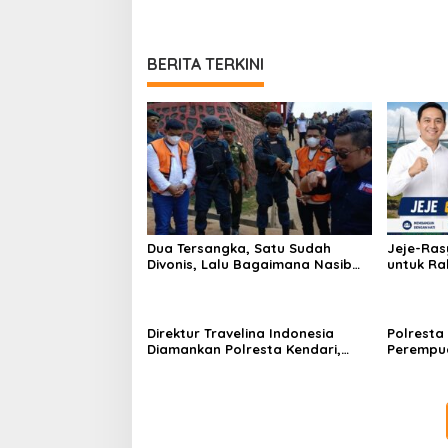
BERITA TERKINI
Dua Tersangka, Satu Sudah
Jeje-Ras
Divonis, Lalu Bagaimana Nasib
untuk Ra
Anugrah Anca?
Sultra M
Direktur Travelina Indonesia
Polresta
Diamankan Polresta Kendari,
Perempua
Kasus Penelantaran Jemaah
Proyek, 
Umrah Masuk Babak Baru
Juta