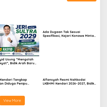
Ada Dugaan Tak Sesuai
Spesifikasi, Kajari Konawe Minta
Proyek Pagar Rupbasan Rp1,9
Miliar Dihentikan
yid Usung “Mengolah
kyat”, Bidik Arah Baru
enuju 2029
 Kendari Tangkap
Alfansyah Resmi Nahkodai
n Diduga Penipu
LKBHMI Kendari 2026–2027, Bidik
Korban Rugi Rp588,1
Penguatan Advokasi Hukum
View More