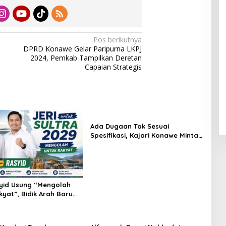
Pos berikutnya
DPRD Konawe Gelar Paripurna LKPJ
2024, Pemkab Tampilkan Deretan
Capaian Strategis
Ada Dugaan Tak Sesuai
Spesifikasi, Kajari Konawe Minta
Proyek Pagar Rupbasan Rp1,9
Miliar Dihentikan
yid Usung “Mengolah
kyat”, Bidik Arah Baru
enuju 2029