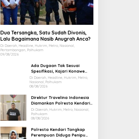
Dua Tersangka, Satu Sudah Divonis,
Lalu Bagaimana Nasib Anugrah Anca?
Di Daerah, Headline, Hukrim, Metro, Nasional,
Pertambangan, Polhukam
09/08/2026
Ada Dugaan Tak Sesuai
Spesifikasi, Kajari Konawe
Minta Proyek Pagar
Di Daerah, Headline, Hukrim, Metro,
Nasional, Polhukam
Rupbasan Rp1,9 Miliar
08/08/2026
Dihentikan
Direktur Travelina Indonesia
Diamankan Polresta Kendari,
Kasus Penelantaran Jemaah
Di Daerah, Hukrim, Metro, Nasional,
Umrah Masuk Babak Baru
Polhukam
08/08/2026
Polresta Kendari Tangkap
Perempuan Diduga Penipu