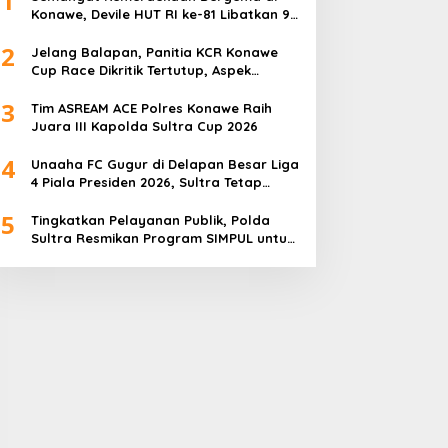
1
Konawe, Devile HUT RI ke-81 Libatkan 98
Barisan
2
Jelang Balapan, Panitia KCR Konawe
Cup Race Dikritik Tertutup, Aspek
Keselamatan Dipertanyakan
3
Tim ASREAM ACE Polres Konawe Raih
Juara III Kapolda Sultra Cup 2026
4
Unaaha FC Gugur di Delapan Besar Liga
4 Piala Presiden 2026, Sultra Tetap
Bangga
5
Tingkatkan Pelayanan Publik, Polda
Sultra Resmikan Program SIMPUL untuk
Masyarakat Pesisir