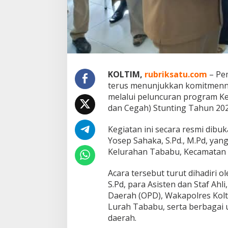
j
u
K
o
l
t
i
m
KOLTIM,
rubriksatu.com
– Pe
B
terus menunjukkan komitmenn
e
b
melalui peluncuran program Ke
a
dan Cegah) Stunting Tahun 202
s
S
Kegiatan ini secara resmi dibuk
t
Yosep Sahaka, S.Pd., M.Pd, yan
u
n
Kelurahan Tababu, Kecamatan T
t
i
Acara tersebut turut dihadiri o
n
S.Pd, para Asisten dan Staf Ahl
g
Daerah (OPD), Wakapolres Kolt
Lurah Tababu, serta berbagai 
daerah.