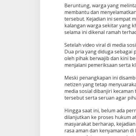
n
Beruntung, warga yang melinta
membantu dan menyelamatkan k
tersebut. Kejadian ini sempat
kalangan warga sekitar yang kh
selama ini dikenal ramah terh
Setelah video viral di media sos
Dua pria yang diduga sebagai 
oleh pihak berwajib dan kini b
menjalani pemeriksaan serta klar
Meski penangkapan ini disambu
netizen yang tetap menyuara
media sosial dibanjiri kecaman
tersebut serta seruan agar pi
Hingga saat ini, belum ada per
dilanjutkan ke proses hukum at
masyarakat berharap, kejadian 
rasa aman dan kenyamanan di H