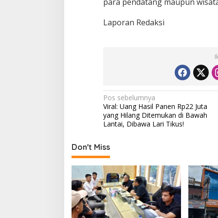
para pendatang maupun wisat
Laporan Redaksi
I
N
Pos sebelumnya
Viral: Uang Hasil Panen Rp22 Juta
a
yang Hilang Ditemukan di Bawah
v
Lantai, Dibawa Lari Tikus!
i
Don't Miss
g
a
s
i
p