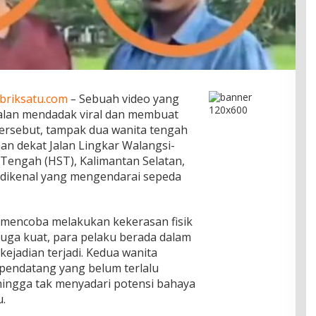
briksatu.com
–
Sebuah video yang
lan mendadak viral dan membuat
ersebut, tampak dua wanita tengah
an dekat Jalan Lingkar Walangsi-
Tengah (HST), Kalimantan Selatan,
ak dikenal yang mengendarai sepeda
t mencoba melakukan kekerasan fisik
duga kuat, para pelaku berada dalam
ejadian terjadi. Kedua wanita
pendatang yang belum terlalu
hingga tak menyadari potensi bahaya
u.