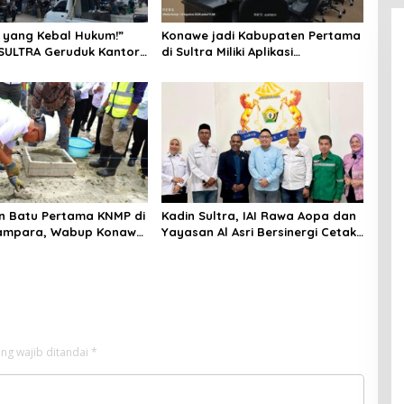
 yang Kebal Hukum!”
Konawe jadi Kabupaten Pertama
SULTRA Geruduk Kantor
di Sultra Miliki Aplikasi
Tanawali dan PT
Perpustakaan Digital, DPRD
ka, Siap Kuasai Lahan
Restui Anggaran Rp200 Juta
n Batu Pertama KNMP di
Kadin Sultra, IAI Rawa Aopa dan
ampara, Wabup Konawe
Yayasan Al Asri Bersinergi Cetak
a Jemput Program
Lulusan Siap Kerja
ng wajib ditandai
*