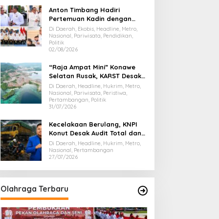
Anton Timbang Hadiri
Pertemuan Kadin dengan
Presiden Prabowo, Bawa Misi
Di Daerah, Ekobis, Headline, Metro,
Majukan Ekonomi Sultra
Nasional, Pariwisata, Pendidikan,
Politik
02/08/2026
“Raja Ampat Mini” Konawe
Selatan Rusak, KARST Desak
Gubernur Evaluasi Total
Di Daerah, Headline, Hukrim, Metro,
Dispar Sultra
Nasional, Pariwisata, Peristiwa,
Pertambangan, Politik
31/07/2026
Kecelakaan Berulang, KNPI
Konut Desak Audit Total dan
Hentikan Hauling PT SPL
Di Daerah, Headline, Hukrim, Metro,
Nasional, Pertambangan
27/07/2026
Olahraga Terbaru