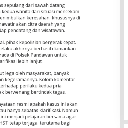
s sepulang dari sawah datang
edua wanita dari situasi mencekam
 menimbulkan keresahan, khususnya di
awatir akan citra daerah yang
adap pendatang dan wisatawan.
ial, pihak kepolisian bergerak cepat.
pelaku akhirnya berhasil diamankan
erada di Polsek Pandawan untuk
ifikasi lebih lanjut.
t lega oleh masyarakat, banyak
kan kegeramannya. Kolom komentar
 terhadap perilaku kedua pria
hak berwenang bertindak tegas.
nyataan resmi apakah kasus ini akan
au hanya sebatas klarifikasi. Namun
ini menjadi pelajaran bersama agar
ST tetap terjaga, terutama bagi