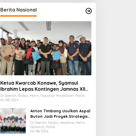
Berita Nasional
Ketua Kwarcab Konawe, Syamsul
Ibrahim Lepas Kontingen Jamnas XII
2026
Di Daerah, Ekobis, Metro, Nasional, Pendidikan, Politik
02/08/2026
Anton Timbang Usulkan Aspal
Buton Jadi Proyek Strategis
Nasional
Di Daerah, Ekobis, Headline, Metro,
Nasional, Politik
02/08/2026