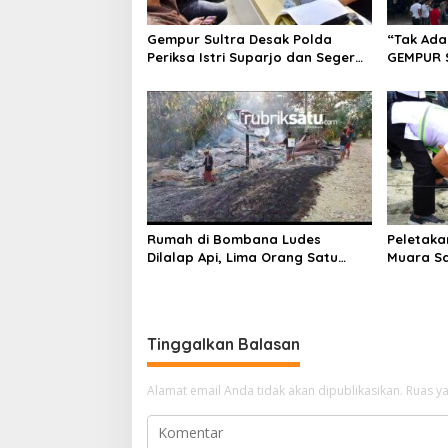
o
s
Gempur Sultra Desak Polda
“Tak Ada
Periksa Istri Suparjo dan Segera
GEMPUR 
Tahan Tersangka Kasus Tambang
Fajar S 
Ilegal
Tadisang
Puuwatu
Rumah di Bombana Ludes
Peletaka
Dilalap Api, Lima Orang Satu
Muara S
Keluarga Meninggal Dunia
Ajak Des
Pusat
Tinggalkan Balasan
Alamat email Anda tidak akan dipublikasikan.
Ruas ya