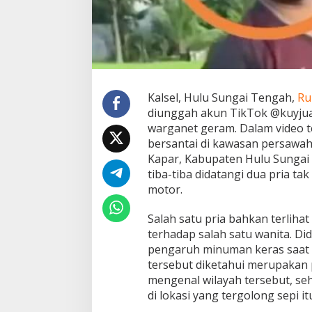
h
a
n
H
S
T
,
P
Kalsel, Hulu Sungai Tengah,
Ru
e
diunggah akun TikTok @kuyjua
l
warganet geram. Dalam video t
a
bersantai di kawasan persawah
k
u
Kapar, Kabupaten Hulu Sungai 
K
tiba-tiba didatangi dua pria t
i
motor.
n
i
Salah satu pria bahkan terliha
D
i
terhadap salah satu wanita. Di
a
pengaruh minuman keras saat k
m
tersebut diketahui merupakan 
a
mengenal wilayah tersebut, se
n
k
di lokasi yang tergolong sepi it
a