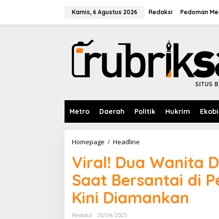
L
e
Kamis, 6 Agustus 2026
Redaksi
Pedoman Med
w
a
t
i
k
e
k
o
n
t
e
Metro
Daerah
Politik
Hukrim
Ekobi
n
Homepage
/
Headline
V
i
Viral! Dua Wanita 
r
a
Saat Bersantai di 
l
!
Kini Diamankan
D
u
a
Redaksi
20/04/2025