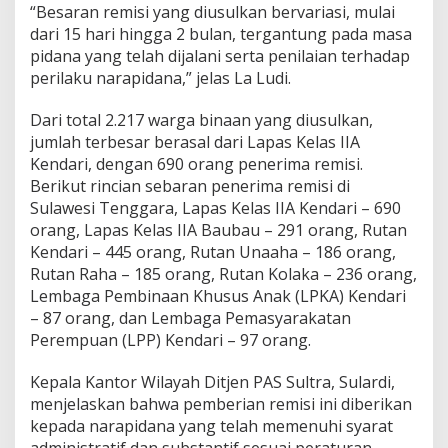
“Besaran remisi yang diusulkan bervariasi, mulai
T
e
dari 15 hari hingga 2 bulan, tergantung pada masa
r
pidana yang telah dijalani serta penilaian terhadap
i
perilaku narapidana,” jelas La Ludi.
m
a
Dari total 2.217 warga binaan yang diusulkan,
R
e
jumlah terbesar berasal dari Lapas Kelas IIA
m
Kendari, dengan 690 orang penerima remisi.
i
Berikut rincian sebaran penerima remisi di
s
Sulawesi Tenggara, Lapas Kelas IIA Kendari – 690
i
orang, Lapas Kelas IIA Baubau – 291 orang, Rutan
I
d
Kendari – 445 orang, Rutan Unaaha – 186 orang,
u
Rutan Raha – 185 orang, Rutan Kolaka – 236 orang,
l
Lembaga Pembinaan Khusus Anak (LPKA) Kendari
F
– 87 orang, dan Lembaga Pemasyarakatan
i
t
Perempuan (LPP) Kendari – 97 orang.
r
i
Kepala Kantor Wilayah Ditjen PAS Sultra, Sulardi,
2
menjelaskan bahwa pemberian remisi ini diberikan
0
kepada narapidana yang telah memenuhi syarat
2
5