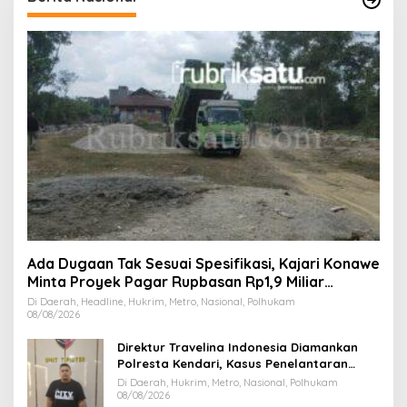
Ada Dugaan Tak Sesuai Spesifikasi, Kajari Konawe
Minta Proyek Pagar Rupbasan Rp1,9 Miliar
Dihentikan
Di Daerah, Headline, Hukrim, Metro, Nasional, Polhukam
08/08/2026
Direktur Travelina Indonesia Diamankan
Polresta Kendari, Kasus Penelantaran
Jemaah Umrah Masuk Babak Baru
Di Daerah, Hukrim, Metro, Nasional, Polhukam
08/08/2026