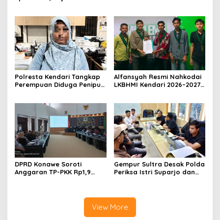
Minta Proyek Pagar
Polresta Kendari, Kasus
Rupbasan Rp1,9 Miliar
Penelantaran Jemaah
Dihentikan
Umrah Masuk Babak Baru
Polresta Kendari Tangkap
Alfansyah Resmi Nahkodai
Perempuan Diduga Penipu
LKBHMI Kendari 2026–2027,
Proyek, Korban Rugi
Bidik Penguatan Advokasi
Rp588,1 Juta
Hukum
DPRD Konawe Soroti
Gempur Sultra Desak Polda
Anggaran TP-PKK Rp1,9
Periksa Istri Suparjo dan
Miliar, Jangan APBD Habis
Segera Tahan Tersangka
untuk Perjalanan Dinas
Kasus Tambang Ilegal
View More