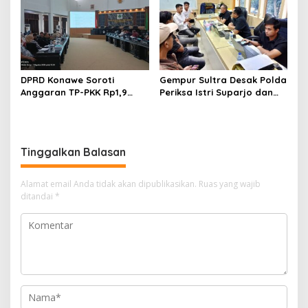
DPRD Konawe Soroti
Gempur Sultra Desak Polda
Anggaran TP-PKK Rp1,9
Periksa Istri Suparjo dan
Miliar, Jangan APBD Habis
Segera Tahan Tersangka
untuk Perjalanan Dinas
Kasus Tambang Ilegal
Tinggalkan Balasan
Alamat email Anda tidak akan dipublikasikan.
Ruas yang wajib
ditandai
*