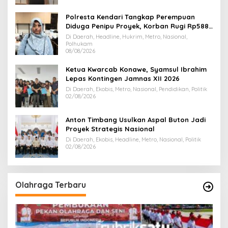
Polresta Kendari Tangkap Perempuan
Diduga Penipu Proyek, Korban Rugi Rp588,1
Juta
Di Daerah, Headline, Hukrim, Metro, Nasional,
Polhukam
08/08/2026
Ketua Kwarcab Konawe, Syamsul Ibrahim
Lepas Kontingen Jamnas XII 2026
Di Daerah, Ekobis, Metro, Nasional, Pendidikan, Politik
02/08/2026
Anton Timbang Usulkan Aspal Buton Jadi
Proyek Strategis Nasional
Di Daerah, Ekobis, Headline, Metro, Nasional, Politik
02/08/2026
Olahraga Terbaru