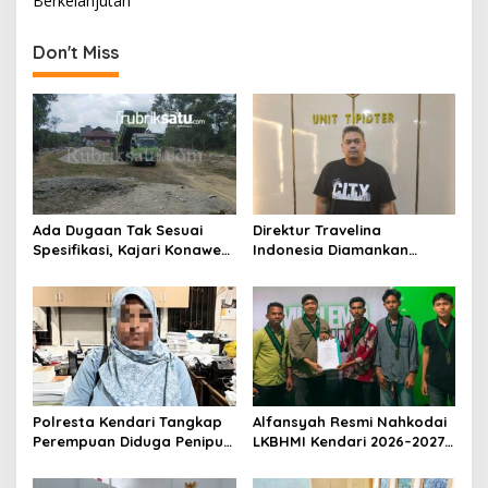
Berkelanjutan
i
g
Don't Miss
a
s
i
p
o
s
Ada Dugaan Tak Sesuai
Direktur Travelina
Spesifikasi, Kajari Konawe
Indonesia Diamankan
Minta Proyek Pagar
Polresta Kendari, Kasus
Rupbasan Rp1,9 Miliar
Penelantaran Jemaah
Dihentikan
Umrah Masuk Babak Baru
Polresta Kendari Tangkap
Alfansyah Resmi Nahkodai
Perempuan Diduga Penipu
LKBHMI Kendari 2026–2027,
Proyek, Korban Rugi
Bidik Penguatan Advokasi
Rp588,1 Juta
Hukum