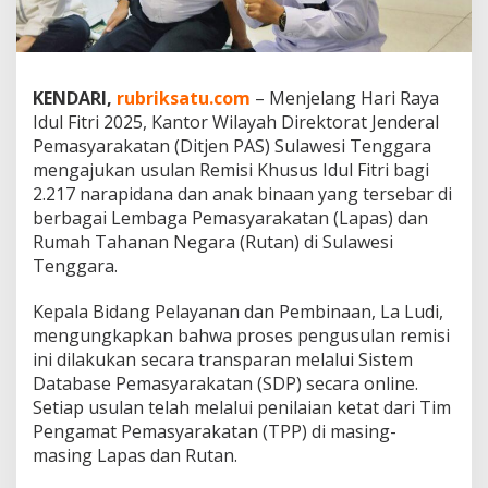
a
k
B
i
n
KENDARI,
rubriksatu.com
– Menjelang Hari Raya
a
Idul Fitri 2025, Kantor Wilayah Direktorat Jenderal
a
Pemasyarakatan (Ditjen PAS) Sulawesi Tenggara
n
mengajukan usulan Remisi Khusus Idul Fitri bagi
d
i
2.217 narapidana dan anak binaan yang tersebar di
S
berbagai Lembaga Pemasyarakatan (Lapas) dan
u
Rumah Tahanan Negara (Rutan) di Sulawesi
l
Tenggara.
t
r
a
Kepala Bidang Pelayanan dan Pembinaan, La Ludi,
D
mengungkapkan bahwa proses pengusulan remisi
i
ini dilakukan secara transparan melalui Sistem
u
Database Pemasyarakatan (SDP) secara online.
s
u
Setiap usulan telah melalui penilaian ketat dari Tim
l
Pengamat Pemasyarakatan (TPP) di masing-
k
masing Lapas dan Rutan.
a
n