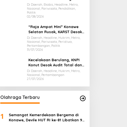
Presiden Prabowo, Bawa Misi
Di Daerah, Ekobis, Headline, Metro,
Nasional, Pariwisata, Pendidikan,
Majukan Ekonomi Sultra
Politik
02/08/2026
“Raja Ampat Mini” Konawe
Selatan Rusak, KARST Desak
Gubernur Evaluasi Total
Di Daerah, Headline, Hukrim, Metro,
Nasional, Pariwisata, Peristiwa,
Dispar Sultra
Pertambangan, Politik
31/07/2026
Kecelakaan Berulang, KNPI
Konut Desak Audit Total dan
Hentikan Hauling PT SPL
Di Daerah, Headline, Hukrim, Metro,
Nasional, Pertambangan
27/07/2026
Olahraga Terbaru
1
Semangat Kemerdekaan Bergema di
Konawe, Devile HUT RI ke-81 Libatkan 98
Barisan