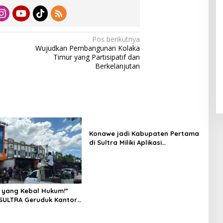
Pos berikutnya
Wujudkan Pembangunan Kolaka
Timur yang Partisipatif dan
Berkelanjutan
Konawe jadi Kabupaten Pertama
di Sultra Miliki Aplikasi
Perpustakaan Digital, DPRD
Restui Anggaran Rp200 Juta
 yang Kebal Hukum!”
SULTRA Geruduk Kantor
Tanawali dan PT
ka, Siap Kuasai Lahan