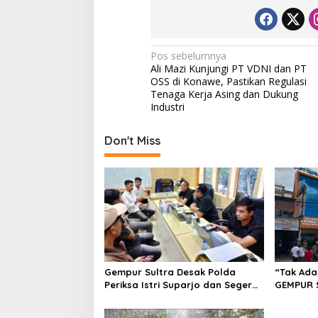
N
Pos sebelumnya
Ali Mazi Kunjungi PT VDNI dan PT
a
OSS di Konawe, Pastikan Regulasi
v
Tenaga Kerja Asing dan Dukung
Industri
i
g
Don't Miss
a
s
i
p
o
s
Gempur Sultra Desak Polda
“Tak Ada
Periksa Istri Suparjo dan Segera
GEMPUR 
Tahan Tersangka Kasus Tambang
Fajar S 
Ilegal
Tadisang