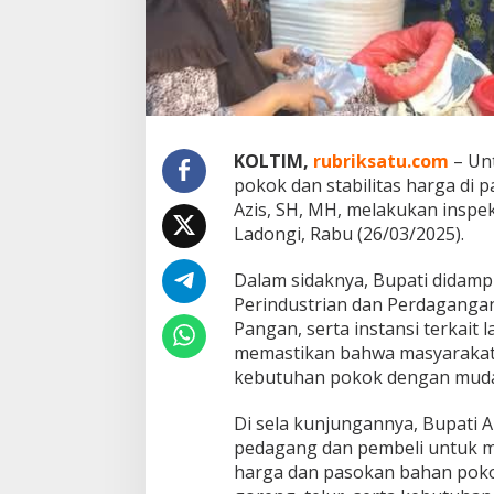
a
r
g
a
B
a
h
a
KOLTIM,
rubriksatu.com
– Un
n
pokok dan stabilitas harga di 
P
o
Azis, SH, MH, melakukan inspek
k
Ladongi, Rabu (26/03/2025).
o
k
Dalam sidaknya, Bupati didampi
d
Perindustrian dan Perdagangan
i
P
Pangan, serta instansi terkait 
a
memastikan bahwa masyarakat
s
kebutuhan pokok dengan mudah
a
r
Di sela kunjungannya, Bupati 
L
a
pedagang dan pembeli untuk m
d
harga dan pasokan bahan pokok
o