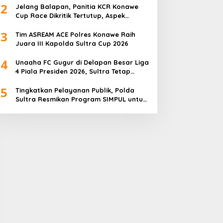
2
Jelang Balapan, Panitia KCR Konawe
Cup Race Dikritik Tertutup, Aspek
Keselamatan Dipertanyakan
3
Tim ASREAM ACE Polres Konawe Raih
Juara III Kapolda Sultra Cup 2026
4
Unaaha FC Gugur di Delapan Besar Liga
4 Piala Presiden 2026, Sultra Tetap
Bangga
5
Tingkatkan Pelayanan Publik, Polda
Sultra Resmikan Program SIMPUL untuk
Masyarakat Pesisir