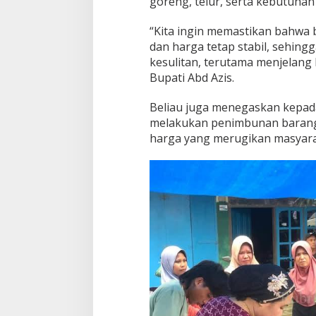
goreng, telur, serta kebutuhan
n
g
“Kita ingin memastikan bahwa
i
dan harga tetap stabil, sehing
kesulitan, terutama menjelang b
Bupati Abd Azis.
Beliau juga menegaskan kepad
melakukan penimbunan barang
harga yang merugikan masyara