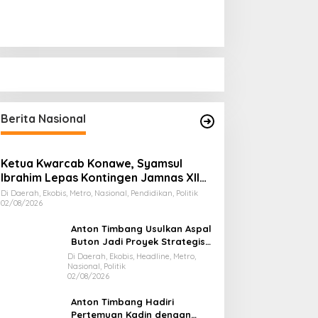
Berita Nasional
Ketua Kwarcab Konawe, Syamsul
Ibrahim Lepas Kontingen Jamnas XII
2026
Di Daerah, Ekobis, Metro, Nasional, Pendidikan, Politik
02/08/2026
Anton Timbang Usulkan Aspal
Buton Jadi Proyek Strategis
Nasional
Di Daerah, Ekobis, Headline, Metro,
Nasional, Politik
02/08/2026
Anton Timbang Hadiri
Pertemuan Kadin dengan