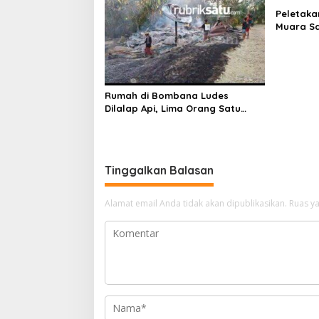
Puuwatu
Peletaka
Muara S
Ajak Des
Pusat
Rumah di Bombana Ludes
Dilalap Api, Lima Orang Satu
Keluarga Meninggal Dunia
Tinggalkan Balasan
Alamat email Anda tidak akan dipublikasikan.
Ruas ya