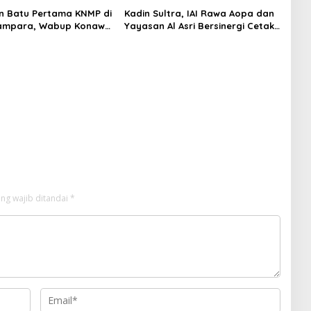
n Batu Pertama KNMP di
Kadin Sultra, IAI Rawa Aopa dan
ampara, Wabup Konawe
Yayasan Al Asri Bersinergi Cetak
a Jemput Program
Lulusan Siap Kerja
ng wajib ditandai
*