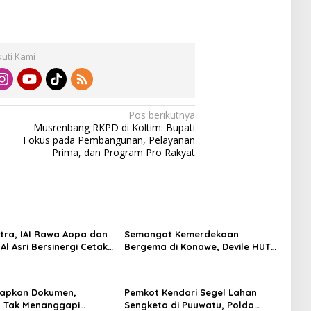
kuti Kami
Pos berikutnya
Musrenbang RKPD di Koltim: Bupati
Fokus pada Pembangunan, Pelayanan
Prima, dan Program Pro Rakyat
ltra, IAI Rawa Aopa dan
Semangat Kemerdekaan
l Asri Bersinergi Cetak
Bergema di Konawe, Devile HUT
Siap Kerja
RI ke-81 Libatkan 98 Barisan
iapkan Dokumen,
Pemkot Kendari Segel Lahan
 Tak Menanggapi
Sengketa di Puuwatu, Polda