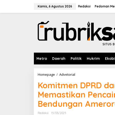
L
e
Kamis, 6 Agustus 2026
Redaksi
Pedoman Med
w
a
t
i
k
e
k
o
n
t
e
Metro
Daerah
Politik
Hukrim
Ekobi
n
Homepage
/
Advetorial
K
o
Komitmen DPRD dan
m
i
Memastikan Pencai
t
m
Bendungan Ameror
e
n
D
Redaksi
15/03/2025