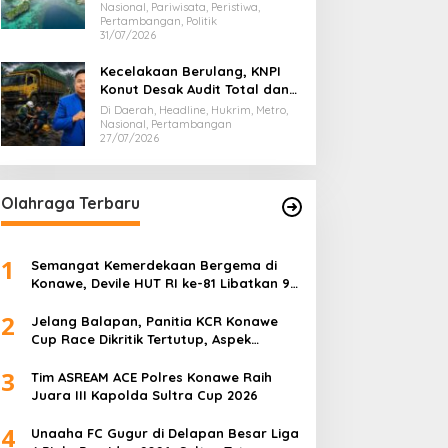
Dispar Sultra
Nasional, Pariwisata, Peristiwa,
Pertambangan, Politik
31/07/2026
Kecelakaan Berulang, KNPI
Konut Desak Audit Total dan
Hentikan Hauling PT SPL
Di Daerah, Headline, Hukrim, Metro,
Nasional, Pertambangan
27/07/2026
Olahraga Terbaru
1
Semangat Kemerdekaan Bergema di
Konawe, Devile HUT RI ke-81 Libatkan 98
Barisan
2
Jelang Balapan, Panitia KCR Konawe
Cup Race Dikritik Tertutup, Aspek
Keselamatan Dipertanyakan
3
Tim ASREAM ACE Polres Konawe Raih
Juara III Kapolda Sultra Cup 2026
4
Unaaha FC Gugur di Delapan Besar Liga