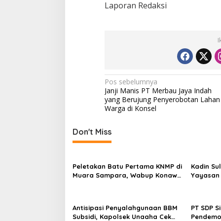
Laporan Redaksi
I
N
Pos sebelumnya
Janji Manis PT Merbau Jaya Indah
a
yang Berujung Penyerobotan Lahan
v
Warga di Konsel
i
Don't Miss
g
a
s
Peletakan Batu Pertama KNMP di
Kadin Su
Muara Sampara, Wabup Konawe
Yayasan A
i
Ajak Desa Jemput Program
Lulusan 
p
Pusat
o
Antisipasi Penyalahgunaan BBM
PT SDP S
Subsidi, Kapolsek Unaaha Cek
Pendemo