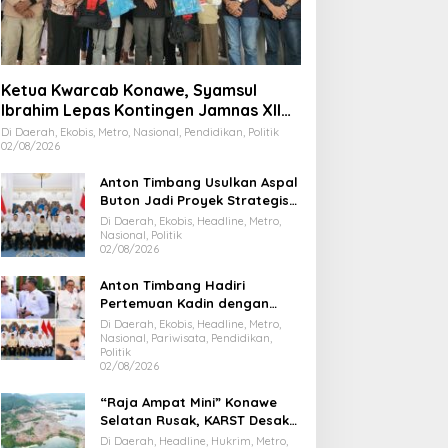
Ketua Kwarcab Konawe, Syamsul
Ibrahim Lepas Kontingen Jamnas XII
2026
Di Daerah, Ekobis, Metro, Nasional, Pendidikan, Politik
02/08/2026
Anton Timbang Usulkan Aspal
Buton Jadi Proyek Strategis
Nasional
Di Daerah, Ekobis, Headline, Metro,
Nasional, Politik
02/08/2026
Anton Timbang Hadiri
Pertemuan Kadin dengan
Presiden Prabowo, Bawa Misi
Di Daerah, Ekobis, Headline, Metro,
Majukan Ekonomi Sultra
Nasional, Pariwisata, Pendidikan,
Politik
02/08/2026
“Raja Ampat Mini” Konawe
Selatan Rusak, KARST Desak
Gubernur Evaluasi Total
Di Daerah, Headline, Hukrim, Metro,