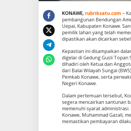
s
t
i
KONAWE,
rubriksatu.com
– Ka
k
pembangunan Bendungan Amer
a
Uepai, Kabupaten Konawe. San
n
pemilik lahan yang telah meme
P
dipastikan akan dicairkan sebel
e
n
c
Kepastian ini disampaikan dal
a
digelar di Gedung Gusli Topan S
i
dihadiri oleh Ketua dan Anggo
r
dari Balai Wilayah Sungai (BWS
a
n
Pemkab Konawe, serta perwaki
S
Negeri Konawe.
a
n
Dalam pertemuan tersebut, K
t
segera mencairkan santunan ba
u
n
memenuhi syarat administrasi
a
Konawe, Muhammad Gazali, me
n
memastikan pembayaran dilaku
D
a