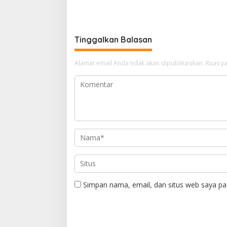
s
Langsung Pengisian di SPBU
Tantang
Tinggalkan Balasan
Alamat email Anda tidak akan dipublikasikan.
Ruas ya
Simpan nama, email, dan situs web saya pa