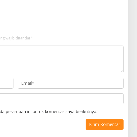
an Adu Data
Sultra Didesak Bergerak Cepat
ng wajib ditandai
*
da peramban ini untuk komentar saya berikutnya.