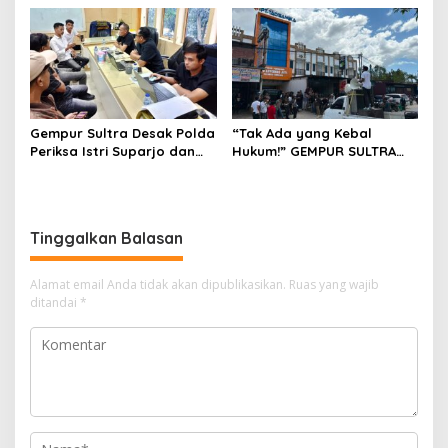
Hukum
untuk Perjalanan Dinas
Gempur Sultra Desak Polda
“Tak Ada yang Kebal
Periksa Istri Suparjo dan
Hukum!” GEMPUR SULTRA
Segera Tahan Tersangka
Geruduk Kantor Fajar S
Kasus Tambang Ilegal
Tanawali dan PT
Tadisangka, Siap Kuasai
Lahan Puuwatu
Tinggalkan Balasan
Alamat email Anda tidak akan dipublikasikan.
Ruas yang wajib
ditandai
*