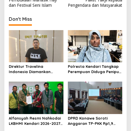
v
dan Festival Seni Islam
Pengendara dan Masyarakat
i
Don't Miss
g
a
s
i
p
o
Direktur Travelina
Polresta Kendari Tangkap
s
Indonesia Diamankan
Perempuan Diduga Penipu
Polresta Kendari, Kasus
Proyek, Korban Rugi
Penelantaran Jemaah
Rp588,1 Juta
Umrah Masuk Babak Baru
Alfansyah Resmi Nahkodai
DPRD Konawe Soroti
LKBHMI Kendari 2026–2027,
Anggaran TP-PKK Rp1,9
Bidik Penguatan Advokasi
Miliar, Jangan APBD Habis