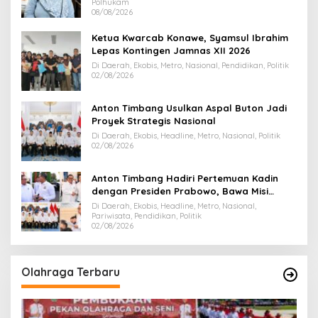
Polhukam
08/08/2026
Ketua Kwarcab Konawe, Syamsul Ibrahim
Lepas Kontingen Jamnas XII 2026
Di Daerah, Ekobis, Metro, Nasional, Pendidikan, Politik
02/08/2026
Anton Timbang Usulkan Aspal Buton Jadi
Proyek Strategis Nasional
Di Daerah, Ekobis, Headline, Metro, Nasional, Politik
02/08/2026
Anton Timbang Hadiri Pertemuan Kadin
dengan Presiden Prabowo, Bawa Misi
Majukan Ekonomi Sultra
Di Daerah, Ekobis, Headline, Metro, Nasional,
Pariwisata, Pendidikan, Politik
02/08/2026
Olahraga Terbaru