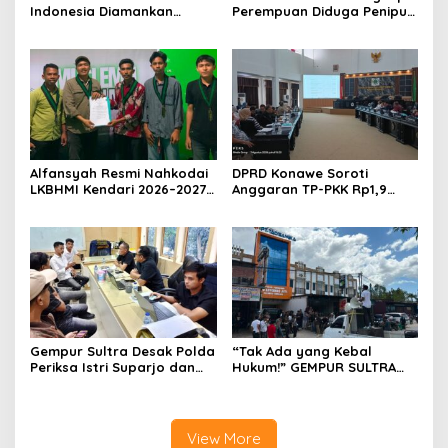
Indonesia Diamankan
Perempuan Diduga Penipu
Polresta Kendari, Kasus
Proyek, Korban Rugi
Penelantaran Jemaah
Rp588,1 Juta
Umrah Masuk Babak Baru
Alfansyah Resmi Nahkodai
DPRD Konawe Soroti
LKBHMI Kendari 2026–2027,
Anggaran TP-PKK Rp1,9
Bidik Penguatan Advokasi
Miliar, Jangan APBD Habis
Hukum
untuk Perjalanan Dinas
Gempur Sultra Desak Polda
“Tak Ada yang Kebal
Periksa Istri Suparjo dan
Hukum!” GEMPUR SULTRA
Segera Tahan Tersangka
Geruduk Kantor Fajar S
Kasus Tambang Ilegal
Tanawali dan PT
Tadisangka, Siap Kuasai
Lahan Puuwatu
View More