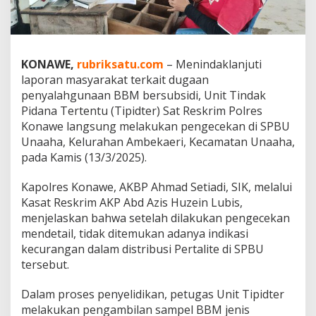
,
P
o
l
r
KONAWE,
rubriksatu.com
– Menindaklanjuti
e
laporan masyarakat terkait dugaan
s
penyalahgunaan BBM bersubsidi, Unit Tindak
K
Pidana Tertentu (Tipidter) Sat Reskrim Polres
o
n
Konawe langsung melakukan pengecekan di SPBU
a
Unaaha, Kelurahan Ambekaeri, Kecamatan Unaaha,
w
pada Kamis (13/3/2025).
e
P
Kapolres Konawe, AKBP Ahmad Setiadi, SIK, melalui
a
s
Kasat Reskrim AKP Abd Azis Huzein Lubis,
t
menjelaskan bahwa setelah dilakukan pengecekan
i
mendetail, tidak ditemukan adanya indikasi
k
kecurangan dalam distribusi Pertalite di SPBU
a
n
tersebut.
P
e
Dalam proses penyelidikan, petugas Unit Tipidter
r
melakukan pengambilan sampel BBM jenis
t