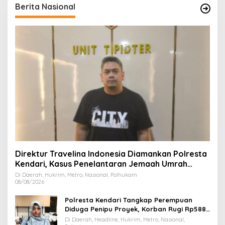
Berita Nasional
Direktur Travelina Indonesia Diamankan Polresta
Kendari, Kasus Penelantaran Jemaah Umrah
Masuk Babak Baru
Di Daerah, Hukrim, Metro, Nasional, Polhukam
08/08/2026
Polresta Kendari Tangkap Perempuan
Diduga Penipu Proyek, Korban Rugi Rp588,1
Juta
Di Daerah, Headline, Hukrim, Metro, Nasional,