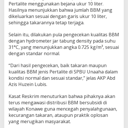
Pertalite menggunakan bejana ukur 10 liter.
a
l
Hasilnya menunjukkan bahwa jumlah BBM yang
i
dikeluarkan sesuai dengan garis ukur 10 liter,
t
sehingga takarannya tetap terjaga.
e
d
Selain itu, dilakukan pula pengecekan kualitas BBM
i
S
dengan hydrometer jar tabung density pada suhu
P
31°C, yang menunjukkan angka 0.725 kg/m³, sesuai
B
dengan standar normal.
U
U
“Dari hasil pengecekan, baik takaran maupun
n
a
kualitas BBM jenis Pertalite di SPBU Unaaha dalam
a
kondisi normal dan sesuai standar,” jelas AKP Abd
h
Azis Huzein Lubis.
a
S
Kasat Reskrim menuturkan bahwa pihaknya akan
e
s
terus mengawasi distribusi BBM bersubsidi di
u
wilayah Konawe guna mencegah penyalahgunaan,
a
kecurangan takaran, ataupun praktik oplosan
i
yang merugikan masyarakat.
S
t