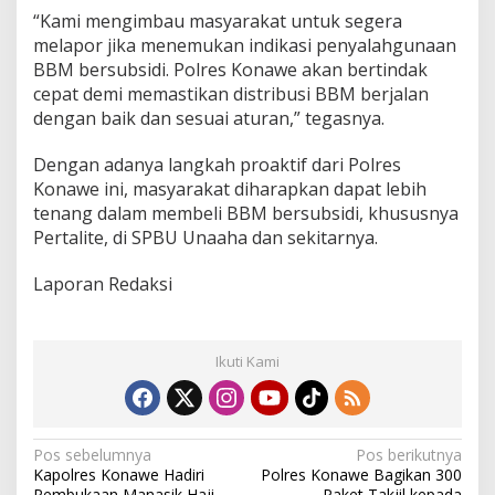
a
“Kami mengimbau masyarakat untuk segera
n
melapor jika menemukan indikasi penyalahgunaan
d
BBM bersubsidi. Polres Konawe akan bertindak
a
cepat demi memastikan distribusi BBM berjalan
r
dengan baik dan sesuai aturan,” tegasnya.
Dengan adanya langkah proaktif dari Polres
Konawe ini, masyarakat diharapkan dapat lebih
tenang dalam membeli BBM bersubsidi, khususnya
Pertalite, di SPBU Unaaha dan sekitarnya.
Laporan Redaksi
Ikuti Kami
N
Pos sebelumnya
Pos berikutnya
Kapolres Konawe Hadiri
Polres Konawe Bagikan 300
a
Pembukaan Manasik Haji
Paket Takjil kepada