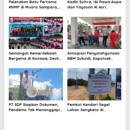
s
Peletakan Batu Pertama
Kadin Sultra, IAI Rawa Aopa
KNMP di Muara Sampara,
dan Yayasan Al Asri
Wabup Konawe Ajak Desa
Bersinergi Cetak Lulusan
Jemput Program Pusat
Siap Kerja
Semangat Kemerdekaan
Antisipasi Penyalahgunaan
Bergema di Konawe, Devile
BBM Subsidi, Kapolsek
HUT RI ke-81 Libatkan 98
Unaaha Cek Langsung
Barisan
Pengisian di SPBU
PT SDP Siapkan Dokumen,
Pemkot Kendari Segel
Pendemo Tak Menanggapi
Lahan Sengketa di
Tantangan Adu Data
Puuwatu, Polda Sultra
Didesak Bergerak Cepat