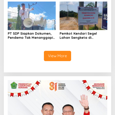
PT SDP Siapkan Dokumen,
Pemkot Kendari Segel
Pendemo Tak Menanggapi
Lahan Sengketa di
Tantangan Adu Data
Puuwatu, Polda Sultra
Didesak Bergerak Cepat
View More