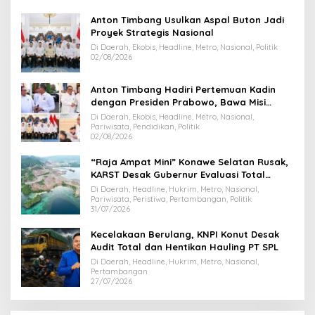
Anton Timbang Usulkan Aspal Buton Jadi
Proyek Strategis Nasional
Di Daerah, Ekobis, Headline, Metro, Nasional, Politik
02/08/2026
Anton Timbang Hadiri Pertemuan Kadin
dengan Presiden Prabowo, Bawa Misi
Majukan Ekonomi Sultra
Di Daerah, Ekobis, Headline, Metro, Nasional,
Pariwisata, Pendidikan, Politik
02/08/2026
“Raja Ampat Mini” Konawe Selatan Rusak,
KARST Desak Gubernur Evaluasi Total
Dispar Sultra
Di Daerah, Headline, Hukrim, Metro, Nasional,
Pariwisata, Peristiwa, Pertambangan, Politik
31/07/2026
Kecelakaan Berulang, KNPI Konut Desak
Audit Total dan Hentikan Hauling PT SPL
Di Daerah, Headline, Hukrim, Metro, Nasional,
Pertambangan
27/07/2026