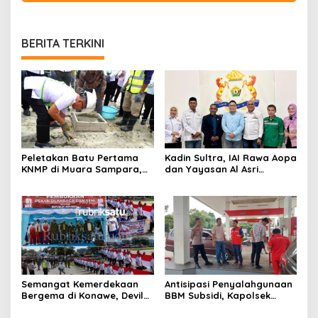
BERITA TERKINI
Peletakan Batu Pertama
Kadin Sultra, IAI Rawa Aopa
KNMP di Muara Sampara,
dan Yayasan Al Asri
Wabup Konawe Ajak Desa
Bersinergi Cetak Lulusan
Jemput Program Pusat
Siap Kerja
Semangat Kemerdekaan
Antisipasi Penyalahgunaan
Bergema di Konawe, Devile
BBM Subsidi, Kapolsek
HUT RI ke-81 Libatkan 98
Unaaha Cek Langsung
Barisan
Pengisian di SPBU