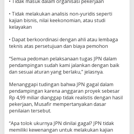
• Tidak masuk dalam organisasi pekerjaan
i
s
• Tidak melakukan analisis non-yuridis seperti
a
kajian bisnis, nilai keekonomian, atau studi
t
kelayakan
a
K
u
• Dapat berkoordinasi dengan ahli atau lembaga
l
teknis atas persetujuan dan biaya pemohon
i
n
“Semua pedoman pelaksanaan tugas JPN dalam
e
r
pendampingan sudah kami jalankan dengan baik
dan sesuai aturan yang berlaku,” jelasnya.
Menanggapi tudingan bahwa JPN gagal dalam
pendampingan karena anggaran proyek sebesar
Rp 4,99 miliar dianggap tidak realistis dengan hasil
pekerjaan, Musafir mempertanyakan dasar
penilaian tersebut.
“Apa tolok ukurnya JPN dinilai gagal? JPN tidak
memiliki kewenangan untuk melakukan kajian