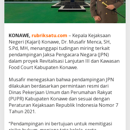
r
i
K
o
n
a
KONAWE,
rubriksatu.com
– Kepala Kejaksaan
w
e
Negeri (Kajari) Konawe, Dr. Musafir Menca, SH,
I
S.Pd, MH, menanggapi tudingan miring terkait
h
pendampingan Jaksa Pengacara Negara (JPN)
w
dalam proyek Revitalisasi Lanjutan III dan Kawasan
a
l
Food Court Kabupaten Konawe.
K
e
Musafir menegaskan bahwa pendampingan JPN
w
dilakukan berdasarkan permintaan resmi dari
e
Dinas Pekerjaan Umum dan Perumahan Rakyat
n
a
(PUPR) Kabupaten Konawe dan sesuai dengan
n
Peraturan Kejaksaan Republik Indonesia Nomor 7
g
Tahun 2021.
a
n
“Pendampingan ini bertujuan untuk memitigasi
J
P
risiko hukum, menjaga tata kelola, serta