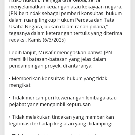
N
menyelamatkan keuangan atau kekayaan negara.
d
JPN bertindak sebagai pemberi konsultasi hukum
a
dalam ruang lingkup Hukum Perdata dan Tata
l
Usaha Negara, bukan dalam ranah pidana,”
a
m
tegasnya dalam keterangan tertulis yang diterima
P
redaksi, Kamis (6/3/2025).
e
n
Lebih lanjut, Musafir menegaskan bahwa JPN
d
memiliki batasan-batasan yang jelas dalam
a
m
pendampingan proyek, di antaranya:
p
i
• Memberikan konsultasi hukum yang tidak
n
mengikat
g
a
n
• Tidak mencampuri kewenangan lembaga atau
P
pejabat yang mengambil keputusan
r
o
• Tidak melakukan tindakan yang memberikan
y
legitimasi terhadap kegiatan yang didampingi
e
k
W