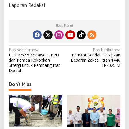
Laporan Redaksi
Ikuti Kami
N
Pos sebelumnya
Pos berikutnya
HUT Ke-65 Konawe: DPRD
Pemkot Kendari Tetapkan
a
dan Pemda Kokohkan
Besaran Zakat Fitrah 1446
v
Sinergi untuk Pembangunan
H/2025 M
Daerah
i
g
Don't Miss
a
s
i
p
o