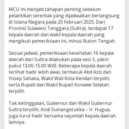
J
MCU ini menjadi tahapan penting sebelum
a
l
pelantikan serentak yang dijadwalkan berlangsung
a
di Istana Negara pada 20 Februari 2025. Dari
n
Provinsi Sulawesi Tenggara (Sultra), terdapat 17
i
kepala daerah dan wakil kepala daerah yang
M
e
mengikuti pemeriksaan ini, minus Buton Tengah.
d
i
Sesuai jadwal, pemeriksaan kesehatan 16 kepala
c
daerah dari Sultra dilakukan pada sesi 3, yakni
a
pukul 13.00-15.00 WIB. Beberapa kepala daerah
l
C
terlihat hadir lebih awal, termasuk Abd Azis dan
h
Yosep Sahaka, Wakil Wali Kota Kendari terpilih,
e
serta Bupati dan Wakil Bupati Konawe Selatan
c
terpilih.
k
-
U
Tak ketinggalan, Gubernur dan Wakil Gubernur
p
Sultra terpilih, Andi Sumangerukka – Ir. Hugua,
d
juga turut hadir bersama sejumlah kepala daerah
i
lainnya.
K
e