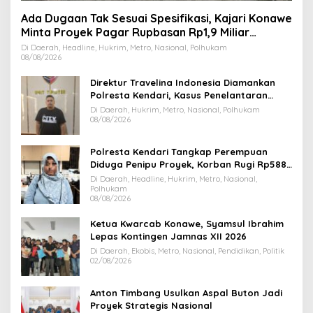
Ada Dugaan Tak Sesuai Spesifikasi, Kajari Konawe
Minta Proyek Pagar Rupbasan Rp1,9 Miliar
Dihentikan
Di Daerah, Headline, Hukrim, Metro, Nasional, Polhukam
08/08/2026
Direktur Travelina Indonesia Diamankan
Polresta Kendari, Kasus Penelantaran
Jemaah Umrah Masuk Babak Baru
Di Daerah, Hukrim, Metro, Nasional, Polhukam
08/08/2026
Polresta Kendari Tangkap Perempuan
Diduga Penipu Proyek, Korban Rugi Rp588,1
Juta
Di Daerah, Headline, Hukrim, Metro, Nasional,
Polhukam
08/08/2026
Ketua Kwarcab Konawe, Syamsul Ibrahim
Lepas Kontingen Jamnas XII 2026
Di Daerah, Ekobis, Metro, Nasional, Pendidikan, Politik
02/08/2026
Anton Timbang Usulkan Aspal Buton Jadi
Proyek Strategis Nasional