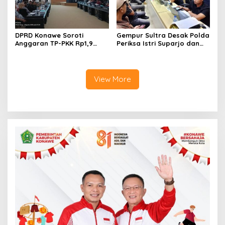
DPRD Konawe Soroti
Gempur Sultra Desak Polda
Anggaran TP-PKK Rp1,9
Periksa Istri Suparjo dan
Miliar, Jangan APBD Habis
Segera Tahan Tersangka
untuk Perjalanan Dinas
Kasus Tambang Ilegal
View More