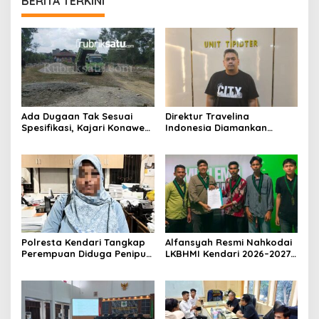
BERITA TERKINI
Ada Dugaan Tak Sesuai
Direktur Travelina
Spesifikasi, Kajari Konawe
Indonesia Diamankan
Minta Proyek Pagar
Polresta Kendari, Kasus
Rupbasan Rp1,9 Miliar
Penelantaran Jemaah
Dihentikan
Umrah Masuk Babak Baru
Polresta Kendari Tangkap
Alfansyah Resmi Nahkodai
Perempuan Diduga Penipu
LKBHMI Kendari 2026–2027,
Proyek, Korban Rugi
Bidik Penguatan Advokasi
Rp588,1 Juta
Hukum