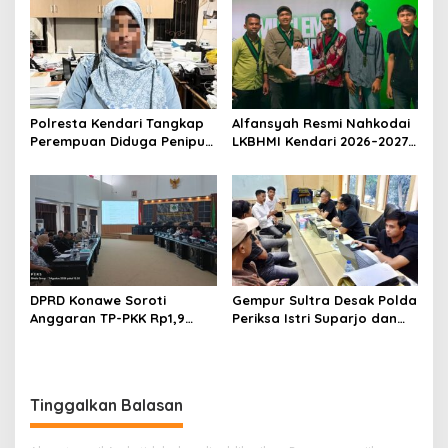
Rupbasan Rp1,9 Miliar
Penelantaran Jemaah
Dihentikan
Umrah Masuk Babak Baru
Polresta Kendari Tangkap
Alfansyah Resmi Nahkodai
Perempuan Diduga Penipu
LKBHMI Kendari 2026–2027,
Proyek, Korban Rugi
Bidik Penguatan Advokasi
Rp588,1 Juta
Hukum
DPRD Konawe Soroti
Gempur Sultra Desak Polda
Anggaran TP-PKK Rp1,9
Periksa Istri Suparjo dan
Miliar, Jangan APBD Habis
Segera Tahan Tersangka
untuk Perjalanan Dinas
Kasus Tambang Ilegal
Tinggalkan Balasan