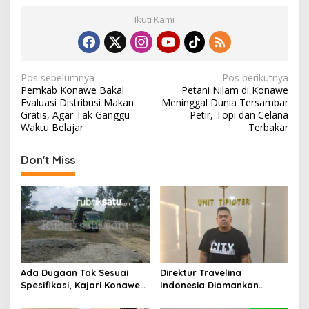
Ikuti Kami
N
Pos sebelumnya
Pos berikutnya
Pemkab Konawe Bakal
Petani Nilam di Konawe
a
Evaluasi Distribusi Makan
Meninggal Dunia Tersambar
v
Gratis, Agar Tak Ganggu
Petir, Topi dan Celana
Waktu Belajar
Terbakar
i
g
Don't Miss
a
s
i
p
o
s
Ada Dugaan Tak Sesuai
Direktur Travelina
Spesifikasi, Kajari Konawe
Indonesia Diamankan
Minta Proyek Pagar
Polresta Kendari, Kasus