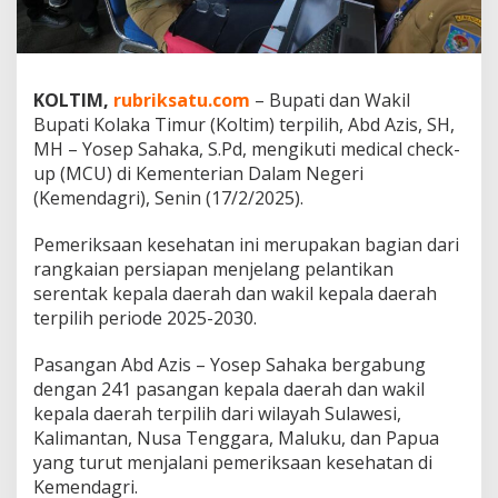
a
t
i
d
a
KOLTIM,
rubriksatu.com
– Bupati dan Wakil
n
Bupati Kolaka Timur (Koltim) terpilih, Abd Azis, SH,
W
MH – Yosep Sahaka, S.Pd, mengikuti medical check-
a
up (MCU) di Kementerian Dalam Negeri
b
u
(Kemendagri), Senin (17/2/2025).
p
K
Pemeriksaan kesehatan ini merupakan bagian dari
o
rangkaian persiapan menjelang pelantikan
l
serentak kepala daerah dan wakil kepala daerah
t
i
terpilih periode 2025-2030.
m
T
Pasangan Abd Azis – Yosep Sahaka bergabung
e
dengan 241 pasangan kepala daerah dan wakil
r
kepala daerah terpilih dari wilayah Sulawesi,
p
i
Kalimantan, Nusa Tenggara, Maluku, dan Papua
l
yang turut menjalani pemeriksaan kesehatan di
i
Kemendagri.
h