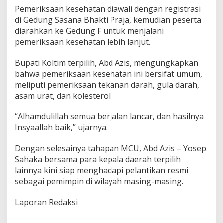
m
Pemeriksaan kesehatan diawali dengan registrasi
e
di Gedung Sasana Bhakti Praja, kemudian peserta
n
diarahkan ke Gedung F untuk menjalani
d
pemeriksaan kesehatan lebih lanjut.
a
g
r
Bupati Koltim terpilih, Abd Azis, mengungkapkan
i
bahwa pemeriksaan kesehatan ini bersifat umum,
meliputi pemeriksaan tekanan darah, gula darah,
asam urat, dan kolesterol.
“Alhamdulillah semua berjalan lancar, dan hasilnya
Insyaallah baik,” ujarnya.
Dengan selesainya tahapan MCU, Abd Azis – Yosep
Sahaka bersama para kepala daerah terpilih
lainnya kini siap menghadapi pelantikan resmi
sebagai pemimpin di wilayah masing-masing.
Laporan Redaksi