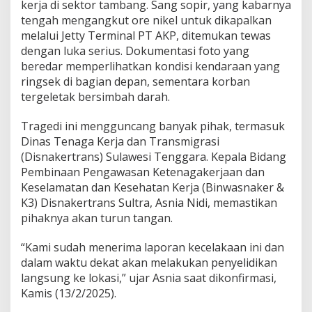
kerja di sektor tambang. Sang sopir, yang kabarnya
t
tengah mengangkut ore nikel untuk dikapalkan
d
i
melalui Jetty Terminal PT AKP, ditemukan tewas
T
dengan luka serius. Dokumentasi foto yang
a
beredar memperlihatkan kondisi kendaraan yang
m
ringsek di bagian depan, sementara korban
b
tergeletak bersimbah darah.
a
n
g
Tragedi ini mengguncang banyak pihak, termasuk
P
Dinas Tenaga Kerja dan Transmigrasi
T
(Disnakertrans) Sulawesi Tenggara. Kepala Bidang
K
Pembinaan Pengawasan Ketenagakerjaan dan
D
I
Keselamatan dan Kesehatan Kerja (Binwasnaker &
,
K3) Disnakertrans Sultra, Asnia Nidi, memastikan
D
pihaknya akan turun tangan.
i
s
“Kami sudah menerima laporan kecelakaan ini dan
n
a
dalam waktu dekat akan melakukan penyelidikan
k
langsung ke lokasi,” ujar Asnia saat dikonfirmasi,
e
Kamis (13/2/2025).
r
t