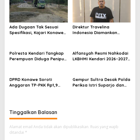
i
p
o
Ada Dugaan Tak Sesuai
Direktur Travelina
s
Spesifikasi, Kajari Konawe
Indonesia Diamankan
Minta Proyek Pagar
Polresta Kendari, Kasus
Rupbasan Rp1,9 Miliar
Penelantaran Jemaah
Dihentikan
Umrah Masuk Babak Baru
Polresta Kendari Tangkap
Alfansyah Resmi Nahkodai
Perempuan Diduga Penipu
LKBHMI Kendari 2026–2027,
Proyek, Korban Rugi
Bidik Penguatan Advokasi
Rp588,1 Juta
Hukum
DPRD Konawe Soroti
Gempur Sultra Desak Polda
Anggaran TP-PKK Rp1,9
Periksa Istri Suparjo dan
Miliar, Jangan APBD Habis
Segera Tahan Tersangka
untuk Perjalanan Dinas
Kasus Tambang Ilegal
Tinggalkan Balasan
Alamat email Anda tidak akan dipublikasikan.
Ruas yang wajib
ditandai
*