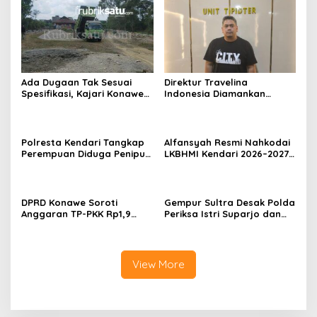
Ada Dugaan Tak Sesuai
Direktur Travelina
Spesifikasi, Kajari Konawe
Indonesia Diamankan
Minta Proyek Pagar
Polresta Kendari, Kasus
Rupbasan Rp1,9 Miliar
Penelantaran Jemaah
Dihentikan
Umrah Masuk Babak Baru
Polresta Kendari Tangkap
Alfansyah Resmi Nahkodai
Perempuan Diduga Penipu
LKBHMI Kendari 2026–2027,
Proyek, Korban Rugi
Bidik Penguatan Advokasi
Rp588,1 Juta
Hukum
DPRD Konawe Soroti
Gempur Sultra Desak Polda
Anggaran TP-PKK Rp1,9
Periksa Istri Suparjo dan
Miliar, Jangan APBD Habis
Segera Tahan Tersangka
untuk Perjalanan Dinas
Kasus Tambang Ilegal
View More