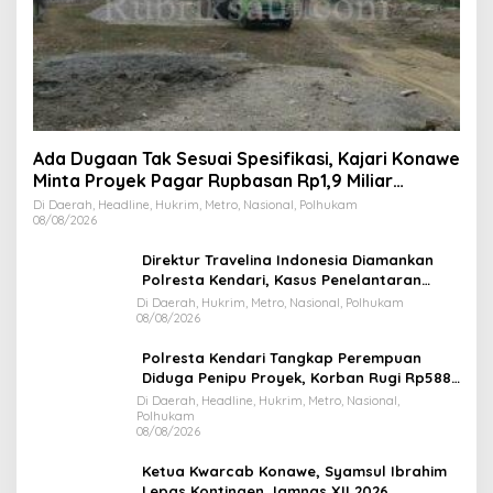
Ada Dugaan Tak Sesuai Spesifikasi, Kajari Konawe
Minta Proyek Pagar Rupbasan Rp1,9 Miliar
Dihentikan
Di Daerah, Headline, Hukrim, Metro, Nasional, Polhukam
08/08/2026
Direktur Travelina Indonesia Diamankan
Polresta Kendari, Kasus Penelantaran
Jemaah Umrah Masuk Babak Baru
Di Daerah, Hukrim, Metro, Nasional, Polhukam
08/08/2026
Polresta Kendari Tangkap Perempuan
Diduga Penipu Proyek, Korban Rugi Rp588,1
Juta
Di Daerah, Headline, Hukrim, Metro, Nasional,
Polhukam
08/08/2026
Ketua Kwarcab Konawe, Syamsul Ibrahim
Lepas Kontingen Jamnas XII 2026