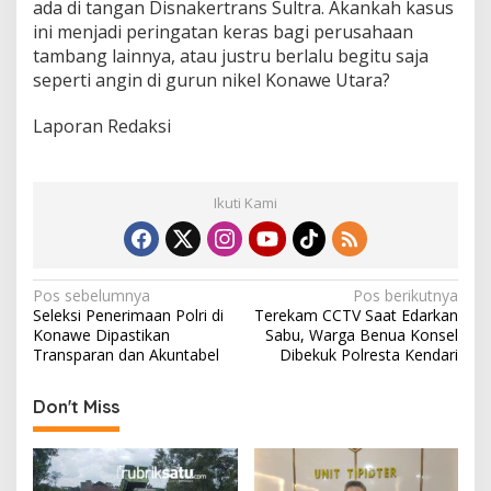
ada di tangan Disnakertrans Sultra. Akankah kasus
ini menjadi peringatan keras bagi perusahaan
tambang lainnya, atau justru berlalu begitu saja
seperti angin di gurun nikel Konawe Utara?
Laporan Redaksi
Ikuti Kami
N
Pos sebelumnya
Pos berikutnya
Seleksi Penerimaan Polri di
Terekam CCTV Saat Edarkan
a
Konawe Dipastikan
Sabu, Warga Benua Konsel
v
Transparan dan Akuntabel
Dibekuk Polresta Kendari
i
Don't Miss
g
a
s