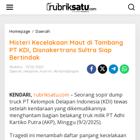
L
e
w
a
t
i
Homepage
/
Daerah
M
k
i
Misteri Kecelakaan Maut di Tambang
e
s
k
t
PT KDI, Disnakertrans Sultra Siap
o
e
Bertindak
n
r
t
i
Redaksi
13/02/2025
e
K
Daerah
,
Headline
,
Hukrim
,
Pertambangan
n
e
c
e
l
KENDARI,
rubriksatu.com
– Seorang sopir dump
a
truck PT Kelompok Delapan Indonesia (KDI) tewas
k
setelah kendaraan yang dikemudikannya
a
menghantam bagian belakang truk milik PT Adhi
a
n
Kartiko Putra (AKP), Minggu (9/2/2025).
M
a
Tragedi ini menambah daftar panjang kecelakaan
u