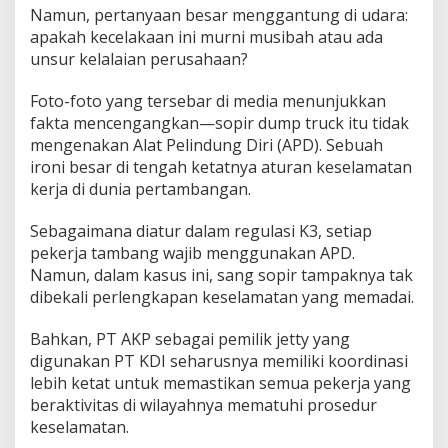
Namun, pertanyaan besar menggantung di udara:
r
a
apakah kecelakaan ini murni musibah atau ada
n
unsur kelalaian perusahaan?
s
S
Foto-foto yang tersebar di media menunjukkan
u
fakta mencengangkan—sopir dump truck itu tidak
l
t
mengenakan Alat Pelindung Diri (APD). Sebuah
r
ironi besar di tengah ketatnya aturan keselamatan
a
kerja di dunia pertambangan.
S
i
Sebagaimana diatur dalam regulasi K3, setiap
a
p
pekerja tambang wajib menggunakan APD.
B
Namun, dalam kasus ini, sang sopir tampaknya tak
e
dibekali perlengkapan keselamatan yang memadai.
r
t
Bahkan, PT AKP sebagai pemilik jetty yang
i
n
digunakan PT KDI seharusnya memiliki koordinasi
d
lebih ketat untuk memastikan semua pekerja yang
a
beraktivitas di wilayahnya mematuhi prosedur
k
keselamatan.