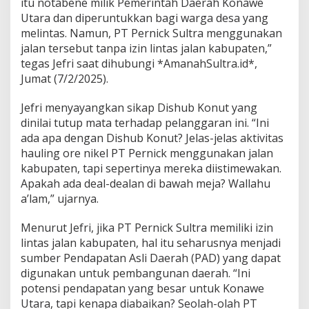
itu notabene milik Pemerintah Daerah Konawe
i
Utara dan diperuntukkan bagi warga desa yang
d
melintas. Namun, PT Pernick Sultra menggunakan
u
g
jalan tersebut tanpa izin lintas jalan kabupaten,”
a
tegas Jefri saat dihubungi *AmanahSultra.id*,
L
Jumat (7/2/2025).
a
n
Jefri menyayangkan sikap Dishub Konut yang
g
g
dinilai tutup mata terhadap pelanggaran ini. “Ini
a
ada apa dengan Dishub Konut? Jelas-jelas aktivitas
r
hauling ore nikel PT Pernick menggunakan jalan
A
kabupaten, tapi sepertinya mereka diistimewakan.
t
Apakah ada deal-dealan di bawah meja? Wallahu
u
r
a’lam,” ujarnya.
a
n
Menurut Jefri, jika PT Pernick Sultra memiliki izin
,
lintas jalan kabupaten, hal itu seharusnya menjadi
D
sumber Pendapatan Asli Daerah (PAD) yang dapat
i
s
digunakan untuk pembangunan daerah. “Ini
h
potensi pendapatan yang besar untuk Konawe
u
Utara, tapi kenapa diabaikan? Seolah-olah PT
b