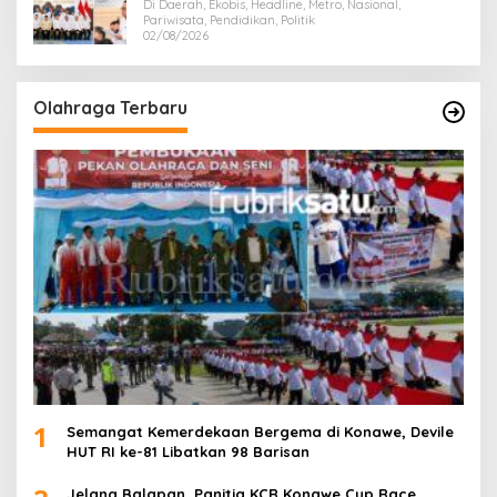
Majukan Ekonomi Sultra
Di Daerah, Ekobis, Headline, Metro, Nasional,
Pariwisata, Pendidikan, Politik
02/08/2026
Olahraga Terbaru
1
Semangat Kemerdekaan Bergema di Konawe, Devile
HUT RI ke-81 Libatkan 98 Barisan
Jelang Balapan, Panitia KCR Konawe Cup Race