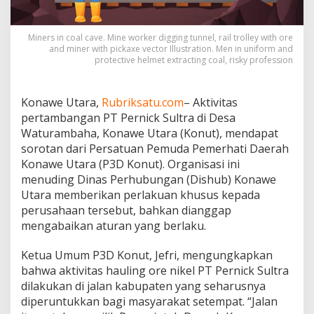
r
n
i
Miners in coal cave. Mine worker digging tunnel, rail trolley with ore
c
and miner with pickaxe vector Illustration. Men in uniform and
k
protective helmet extracting coal, risky profession
S
u
l
Konawe Utara,
Rubriksatu.com
– Aktivitas
t
pertambangan PT Pernick Sultra di Desa
r
Waturambaha, Konawe Utara (Konut), mendapat
a
d
sorotan dari Persatuan Pemuda Pemerhati Daerah
i
Konawe Utara (P3D Konut). Organisasi ini
K
menuding Dinas Perhubungan (Dishub) Konawe
o
Utara memberikan perlakuan khusus kepada
n
perusahaan tersebut, bahkan dianggap
a
w
mengabaikan aturan yang berlaku.
e
U
Ketua Umum P3D Konut, Jefri, mengungkapkan
t
bahwa aktivitas hauling ore nikel PT Pernick Sultra
a
dilakukan di jalan kabupaten yang seharusnya
r
a
diperuntukkan bagi masyarakat setempat. “Jalan
D