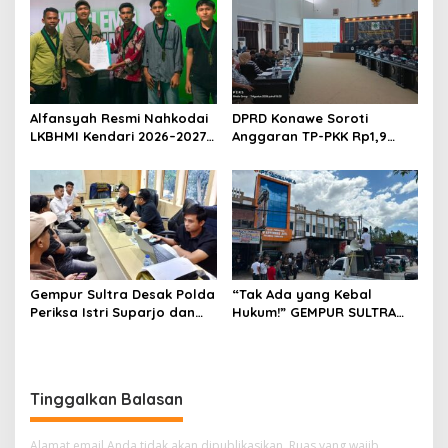
Umrah Masuk Babak Baru
Alfansyah Resmi Nahkodai
DPRD Konawe Soroti
LKBHMI Kendari 2026–2027,
Anggaran TP-PKK Rp1,9
Bidik Penguatan Advokasi
Miliar, Jangan APBD Habis
Hukum
untuk Perjalanan Dinas
Gempur Sultra Desak Polda
“Tak Ada yang Kebal
Periksa Istri Suparjo dan
Hukum!” GEMPUR SULTRA
Segera Tahan Tersangka
Geruduk Kantor Fajar S
Kasus Tambang Ilegal
Tanawali dan PT
Tadisangka, Siap Kuasai
Lahan Puuwatu
Tinggalkan Balasan
Alamat email Anda tidak akan dipublikasikan.
Ruas yang wajib