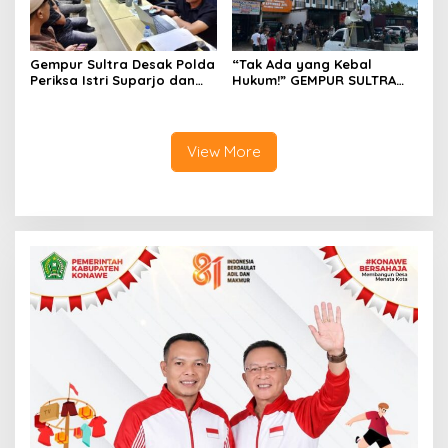
Gempur Sultra Desak Polda
“Tak Ada yang Kebal
Periksa Istri Suparjo dan
Hukum!” GEMPUR SULTRA
Segera Tahan Tersangka
Geruduk Kantor Fajar S
Kasus Tambang Ilegal
Tanawali dan PT
Tadisangka, Siap Kuasai
Lahan Puuwatu
View More