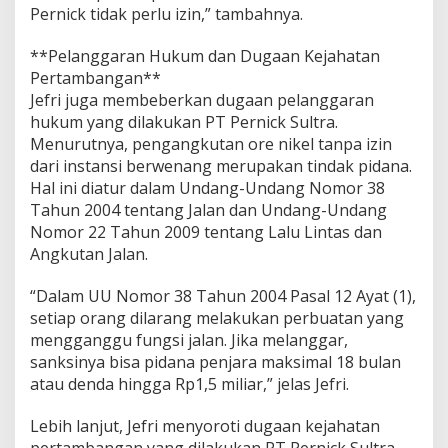
Pernick tidak perlu izin,” tambahnya.
K
o
n
**Pelanggaran Hukum dan Dugaan Kejahatan
u
Pertambangan**
t
Jefri juga membeberkan dugaan pelanggaran
D
hukum yang dilakukan PT Pernick Sultra.
i
t
Menurutnya, pengangkutan ore nikel tanpa izin
u
dari instansi berwenang merupakan tindak pidana.
d
Hal ini diatur dalam Undang-Undang Nomor 38
i
Tahun 2004 tentang Jalan dan Undang-Undang
n
Nomor 22 Tahun 2009 tentang Lalu Lintas dan
g
T
Angkutan Jalan.
u
t
“Dalam UU Nomor 38 Tahun 2004 Pasal 12 Ayat (1),
u
setiap orang dilarang melakukan perbuatan yang
p
mengganggu fungsi jalan. Jika melanggar,
M
a
sanksinya bisa pidana penjara maksimal 18 bulan
t
atau denda hingga Rp1,5 miliar,” jelas Jefri.
a
Lebih lanjut, Jefri menyoroti dugaan kejahatan