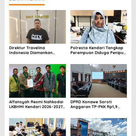
Direktur Travelina
Polresta Kendari Tangkap
Indonesia Diamankan
Perempuan Diduga Penipu
Polresta Kendari, Kasus
Proyek, Korban Rugi
Penelantaran Jemaah
Rp588,1 Juta
Umrah Masuk Babak Baru
Alfansyah Resmi Nahkodai
DPRD Konawe Soroti
LKBHMI Kendari 2026–2027,
Anggaran TP-PKK Rp1,9
Bidik Penguatan Advokasi
Miliar, Jangan APBD Habis
Hukum
untuk Perjalanan Dinas