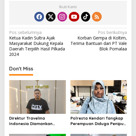
Ikuti Kami
N
Pos sebelumnya
Pos berikutnya
Ketua Kadin Sultra Ajak
Korban Gempa di Koltim,
a
Masyarakat Dukung Kepala
Terima Bantuan dari PT Vale
v
Daerah Terpilih Hasil Pilkada
Blok Pomalaa
2024
i
g
Don't Miss
a
s
i
p
o
s
Direktur Travelina
Polresta Kendari Tangkap
Indonesia Diamankan
Perempuan Diduga Penipu
Polresta Kendari, Kasus
Proyek, Korban Rugi
Penelantaran Jemaah
Rp588,1 Juta