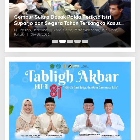
Gempur Sultra Desak Polda Periksa Istri
,9
B
Suparjo dan Segera Tahan Tersangka Kasus
M
Tambang Ilegal
Di Daerah, Headline, Hukrim, Metro, Pertambangan, Polhukam,
D
Politik
|
06/08/2026
Di 