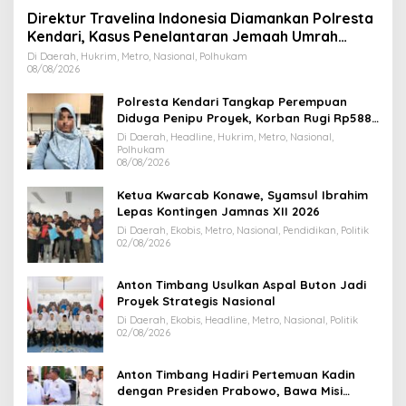
Direktur Travelina Indonesia Diamankan Polresta
Kendari, Kasus Penelantaran Jemaah Umrah
Masuk Babak Baru
Di Daerah, Hukrim, Metro, Nasional, Polhukam
08/08/2026
Polresta Kendari Tangkap Perempuan
Diduga Penipu Proyek, Korban Rugi Rp588,1
Juta
Di Daerah, Headline, Hukrim, Metro, Nasional,
Polhukam
08/08/2026
Ketua Kwarcab Konawe, Syamsul Ibrahim
Lepas Kontingen Jamnas XII 2026
Di Daerah, Ekobis, Metro, Nasional, Pendidikan, Politik
02/08/2026
Anton Timbang Usulkan Aspal Buton Jadi
Proyek Strategis Nasional
Di Daerah, Ekobis, Headline, Metro, Nasional, Politik
02/08/2026
Anton Timbang Hadiri Pertemuan Kadin
dengan Presiden Prabowo, Bawa Misi