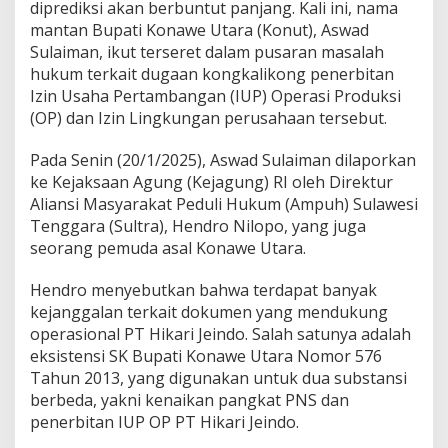
diprediksi akan berbuntut panjang. Kali ini, nama
d
mantan Bupati Konawe Utara (Konut), Aswad
o
:
Sulaiman, ikut terseret dalam pusaran masalah
D
hukum terkait dugaan kongkalikong penerbitan
u
Izin Usaha Pertambangan (IUP) Operasi Produksi
g
(OP) dan Izin Lingkungan perusahaan tersebut.
a
a
n
Pada Senin (20/1/2025), Aswad Sulaiman dilaporkan
K
ke Kejaksaan Agung (Kejagung) RI oleh Direktur
o
Aliansi Masyarakat Peduli Hukum (Ampuh) Sulawesi
n
Tenggara (Sultra), Hendro Nilopo, yang juga
g
seorang pemuda asal Konawe Utara.
k
a
l
Hendro menyebutkan bahwa terdapat banyak
i
kejanggalan terkait dokumen yang mendukung
k
operasional PT Hikari Jeindo. Salah satunya adalah
o
eksistensi SK Bupati Konawe Utara Nomor 576
n
g
Tahun 2013, yang digunakan untuk dua substansi
d
berbeda, yakni kenaikan pangkat PNS dan
a
penerbitan IUP OP PT Hikari Jeindo.
l
a