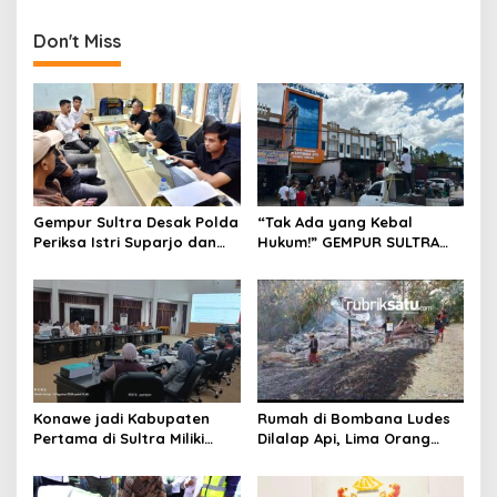
i
p
Don't Miss
o
s
Gempur Sultra Desak Polda
“Tak Ada yang Kebal
Periksa Istri Suparjo dan
Hukum!” GEMPUR SULTRA
Segera Tahan Tersangka
Geruduk Kantor Fajar S
Kasus Tambang Ilegal
Tanawali dan PT
Tadisangka, Siap Kuasai
Lahan Puuwatu
Konawe jadi Kabupaten
Rumah di Bombana Ludes
Pertama di Sultra Miliki
Dilalap Api, Lima Orang
Aplikasi Perpustakaan
Satu Keluarga Meninggal
Digital, DPRD Restui
Dunia