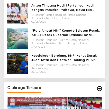
Anton Timbang Hadiri Pertemuan Kadin
dengan Presiden Prabowo, Bawa Misi
Majukan Ekonomi Sultra
Di Daerah, Ekobis, Headline, Metro, Nasional,
Pariwisata, Pendidikan, Politik
02/08/2026
“Raja Ampat Mini” Konawe Selatan Rusak,
KARST Desak Gubernur Evaluasi Total
Dispar Sultra
Di Daerah, Headline, Hukrim, Metro, Nasional,
Pariwisata, Peristiwa, Pertambangan, Politik
31/07/2026
Kecelakaan Berulang, KNPI Konut Desak
Audit Total dan Hentikan Hauling PT SPL
Di Daerah, Headline, Hukrim, Metro, Nasional,
Pertambangan
27/07/2026
Olahraga Terbaru