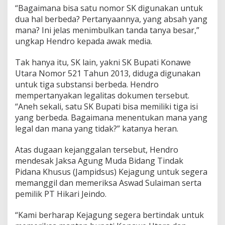
“Bagaimana bisa satu nomor SK digunakan untuk
m
P
dua hal berbeda? Pertanyaannya, yang absah yang
e
mana? Ini jelas menimbulkan tanda tanya besar,”
n
ungkap Hendro kepada awak media.
e
r
Tak hanya itu, SK lain, yakni SK Bupati Konawe
b
i
Utara Nomor 521 Tahun 2013, diduga digunakan
t
untuk tiga substansi berbeda. Hendro
a
mempertanyakan legalitas dokumen tersebut.
n
“Aneh sekali, satu SK Bupati bisa memiliki tiga isi
I
U
yang berbeda. Bagaimana menentukan mana yang
P
legal dan mana yang tidak?” katanya heran.
Atas dugaan kejanggalan tersebut, Hendro
mendesak Jaksa Agung Muda Bidang Tindak
Pidana Khusus (Jampidsus) Kejagung untuk segera
memanggil dan memeriksa Aswad Sulaiman serta
pemilik PT Hikari Jeindo.
“Kami berharap Kejagung segera bertindak untuk