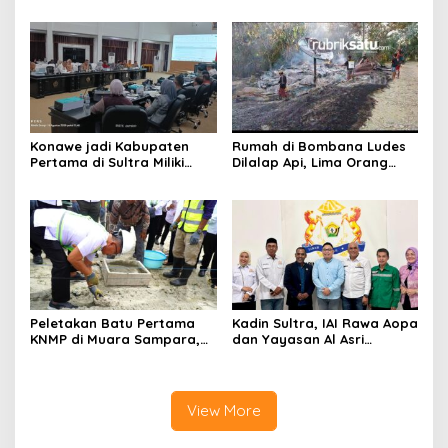
Kasus Tambang Ilegal
Tanawali dan PT
Tadisangka, Siap Kuasai
Lahan Puuwatu
Konawe jadi Kabupaten
Rumah di Bombana Ludes
Pertama di Sultra Miliki
Dilalap Api, Lima Orang
Aplikasi Perpustakaan
Satu Keluarga Meninggal
Digital, DPRD Restui
Dunia
Anggaran Rp200 Juta
Peletakan Batu Pertama
Kadin Sultra, IAI Rawa Aopa
KNMP di Muara Sampara,
dan Yayasan Al Asri
Wabup Konawe Ajak Desa
Bersinergi Cetak Lulusan
Jemput Program Pusat
Siap Kerja
View More