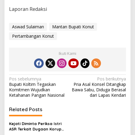
Laporan Redaksi
Aswad Sulaiman
Mantan Bupati Konut
Pertambangan Konut
Ikuti Kami
N
Pos sebelumnya
Pos berikutnya
Bupati Koltim Tegaskan
Pria Asal Konsel Ditangkap
a
Komitmen Wujudkan
Bawa Sabu, Diduga Berasal
v
Ketahanan Pangan Nasional
dari Lapas Kendari
i
Related Posts
g
a
Kejati Diminta Periksa Istri
s
ASR Terkait Dugaan Korupsi
di PT Antam