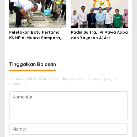
Anggaran Rp200 Juta
Peletakan Batu Pertama
Kadin Sultra, IAI Rawa Aopa
KNMP di Muara Sampara,
dan Yayasan Al Asri
Wabup Konawe Ajak Desa
Bersinergi Cetak Lulusan
Jemput Program Pusat
Siap Kerja
Tinggalkan Balasan
Alamat email Anda tidak akan dipublikasikan.
Ruas yang wajib
ditandai
*