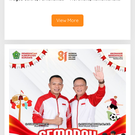
Industri Marching Band
Pariwisata Matangkan
Lokal
Kunjungan Sail to Indonesia
di Bombana
View More