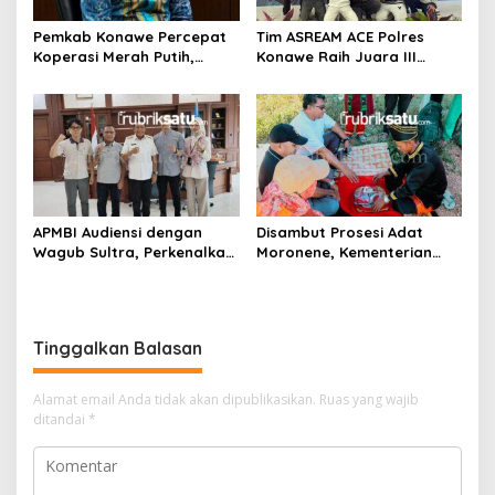
Pemkab Konawe Percepat
Tim ASREAM ACE Polres
Koperasi Merah Putih,
Konawe Raih Juara III
Padangguni Tuntas 100
Kapolda Sultra Cup 2026
Persen
APMBI Audiensi dengan
Disambut Prosesi Adat
Wagub Sultra, Perkenalkan
Moronene, Kementerian
Industri Marching Band
Pariwisata Matangkan
Lokal
Kunjungan Sail to Indonesia
di Bombana
Tinggalkan Balasan
Alamat email Anda tidak akan dipublikasikan.
Ruas yang wajib
ditandai
*