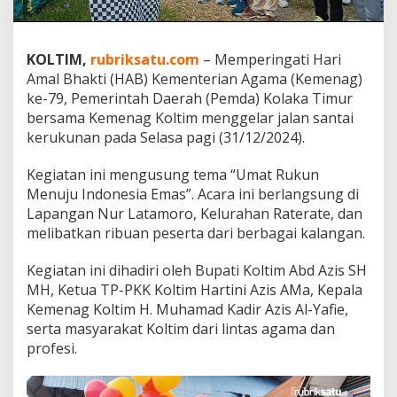
W
u
j
KOLTIM,
rubriksatu.com
– Memperingati Hari
u
d
Amal Bhakti (HAB) Kementerian Agama (Kemenag)
K
ke-79, Pemerintah Daerah (Pemda) Kolaka Timur
e
bersama Kemenag Koltim menggelar jalan santai
r
kerukunan pada Selasa pagi (31/12/2024).
u
k
u
Kegiatan ini mengusung tema “Umat Rukun
n
Menuju Indonesia Emas”. Acara ini berlangsung di
a
Lapangan Nur Latamoro, Kelurahan Raterate, dan
n
melibatkan ribuan peserta dari berbagai kalangan.
U
m
a
Kegiatan ini dihadiri oleh Bupati Koltim Abd Azis SH
t
MH, Ketua TP-PKK Koltim Hartini Azis AMa, Kepala
B
Kemenag Koltim H. Muhamad Kadir Azis Al-Yafie,
e
serta masyarakat Koltim dari lintas agama dan
r
a
profesi.
g
a
m