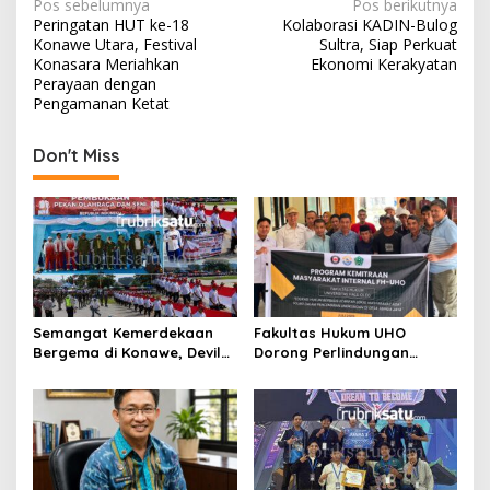
N
Pos sebelumnya
Pos berikutnya
Peringatan HUT ke-18
Kolaborasi KADIN-Bulog
a
Konawe Utara, Festival
Sultra, Siap Perkuat
v
Konasara Meriahkan
Ekonomi Kerakyatan
Perayaan dengan
i
Pengamanan Ketat
g
Don't Miss
a
s
i
p
o
s
Semangat Kemerdekaan
Fakultas Hukum UHO
Bergema di Konawe, Devile
Dorong Perlindungan
HUT RI ke-81 Libatkan 98
Lingkungan Lewat Kearifan
Barisan
Lokal Tolaki