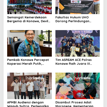
Semangat Kemerdekaan
Fakultas Hukum UHO
Bergema di Konawe, Devile
Dorong Perlindungan
HUT RI ke-81 Libatkan 98
Lingkungan Lewat Kearifan
Barisan
Lokal Tolaki
Pemkab Konawe Percepat
Tim ASREAM ACE Polres
Koperasi Merah Putih,
Konawe Raih Juara III
Padangguni Tuntas 100
Kapolda Sultra Cup 2026
Persen
APMBI Audiensi dengan
Disambut Prosesi Adat
Wagub Sultra, Perkenalkan
Moronene, Kementerian