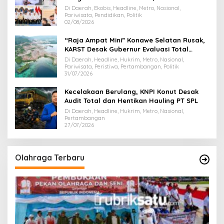
Majukan Ekonomi Sultra
Di Daerah, Ekobis, Headline, Metro, Nasional,
Pariwisata, Pendidikan, Politik
02/08/2026
“Raja Ampat Mini” Konawe Selatan Rusak,
KARST Desak Gubernur Evaluasi Total
Dispar Sultra
Di Daerah, Headline, Hukrim, Metro, Nasional,
Pariwisata, Peristiwa, Pertambangan, Politik
31/07/2026
Kecelakaan Berulang, KNPI Konut Desak
Audit Total dan Hentikan Hauling PT SPL
Di Daerah, Headline, Hukrim, Metro, Nasional,
Pertambangan
27/07/2026
Olahraga Terbaru