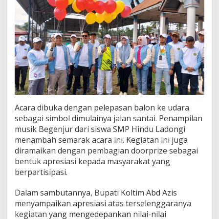
a
d
i
K
o
l
t
i
m
Acara dibuka dengan pelepasan balon ke udara
sebagai simbol dimulainya jalan santai. Penampilan
musik Begenjur dari siswa SMP Hindu Ladongi
menambah semarak acara ini. Kegiatan ini juga
diramaikan dengan pembagian doorprize sebagai
bentuk apresiasi kepada masyarakat yang
berpartisipasi.
Dalam sambutannya, Bupati Koltim Abd Azis
menyampaikan apresiasi atas terselenggaranya
kegiatan yang mengedepankan nilai-nilai