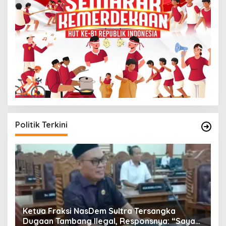
Politik Terkini
Ketua Fraksi NasDem Sultra Tersangka
J
Dugaan Tambang Ilegal, Responsnya: “Saya