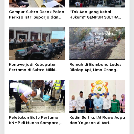
s
Gempur Sultra Desak Polda
“Tak Ada yang Kebal
Periksa Istri Suparjo dan
Hukum!” GEMPUR SULTRA
Segera Tahan Tersangka
Geruduk Kantor Fajar S
Kasus Tambang Ilegal
Tanawali dan PT
Tadisangka, Siap Kuasai
Lahan Puuwatu
Konawe jadi Kabupaten
Rumah di Bombana Ludes
Pertama di Sultra Miliki
Dilalap Api, Lima Orang
Aplikasi Perpustakaan
Satu Keluarga Meninggal
Digital, DPRD Restui
Dunia
Anggaran Rp200 Juta
Peletakan Batu Pertama
Kadin Sultra, IAI Rawa Aopa
KNMP di Muara Sampara,
dan Yayasan Al Asri
Wabup Konawe Ajak Desa
Bersinergi Cetak Lulusan
Jemput Program Pusat
Siap Kerja