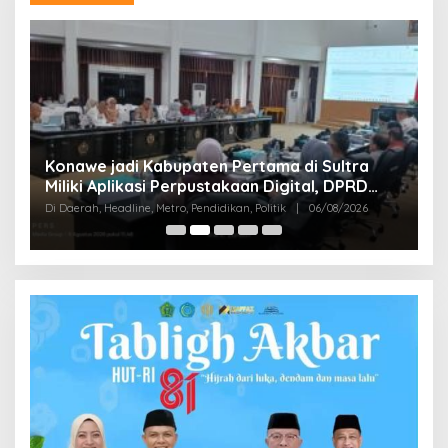
S
Konawe jadi Kabupaten Pertama di Sultra
K
Miliki Aplikasi Perpustakaan Digital, DPRD
B
Di
Restui Anggaran Rp200 Juta
Di Daerah, Headline, Metro, Pendidikan, Politik
|
06/08/2026
Bu