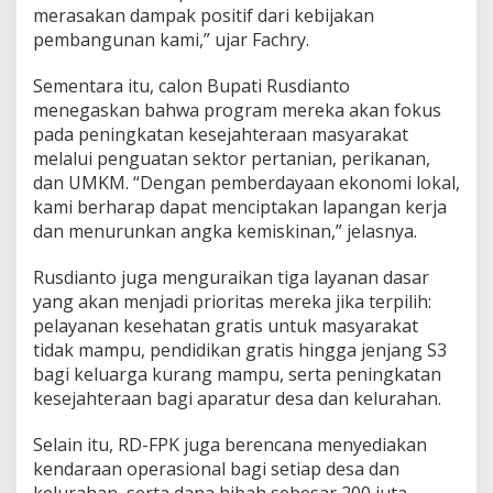
merasakan dampak positif dari kebijakan
,
J
pembangunan kami,” ujar Fachry.
a
n
Sementara itu, calon Bupati Rusdianto
j
menegaskan bahwa program mereka akan fokus
i
pada peningkatan kesejahteraan masyarakat
P
e
melalui penguatan sektor pertanian, perikanan,
r
dan UMKM. “Dengan pemberdayaan ekonomi lokal,
k
kami berharap dapat menciptakan lapangan kerja
u
dan menurunkan angka kemiskinan,” jelasnya.
a
t
I
Rusdianto juga menguraikan tiga layanan dasar
n
yang akan menjadi prioritas mereka jika terpilih:
f
pelayanan kesehatan gratis untuk masyarakat
r
tidak mampu, pendidikan gratis hingga jenjang S3
a
s
bagi keluarga kurang mampu, serta peningkatan
t
kesejahteraan bagi aparatur desa dan kelurahan.
r
u
Selain itu, RD-FPK juga berencana menyediakan
k
kendaraan operasional bagi setiap desa dan
t
u