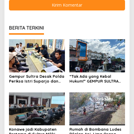
BERITA TERKINI
Gempur Sultra Desak Polda
“Tak Ada yang Kebal
Periksa Istri Suparjo dan
Hukum!” GEMPUR SULTRA
Segera Tahan Tersangka
Geruduk Kantor Fajar S
Kasus Tambang Ilegal
Tanawali dan PT
Tadisangka, Siap Kuasai
Lahan Puuwatu
Konawe jadi Kabupaten
Rumah di Bombana Ludes