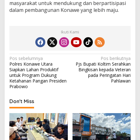
masyarakat untuk mendukung dan berpartisipasi
dalam pembangunan Konawe yang lebih maju.
Ikuti Kami
N
Pos sebelumnya
Pos berikutnya
Polres Konawe Utara
Pjs Bupati Koltim Serahkan
a
Siapkan Lahan Produktif
Bingkisan kepada Veteran
v
untuk Program Dukung
pada Peringatan Hari
Ketahanan Pangan Presiden
Pahlawan
i
Prabowo
g
Don't Miss
a
s
i
p
o