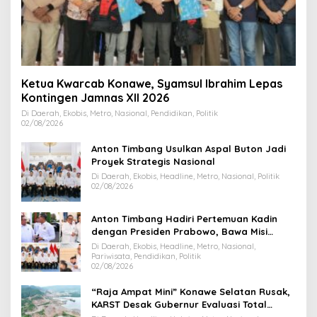
Ketua Kwarcab Konawe, Syamsul Ibrahim Lepas
Kontingen Jamnas XII 2026
Di Daerah, Ekobis, Metro, Nasional, Pendidikan, Politik
02/08/2026
Anton Timbang Usulkan Aspal Buton Jadi
Proyek Strategis Nasional
Di Daerah, Ekobis, Headline, Metro, Nasional, Politik
02/08/2026
Anton Timbang Hadiri Pertemuan Kadin
dengan Presiden Prabowo, Bawa Misi
Majukan Ekonomi Sultra
Di Daerah, Ekobis, Headline, Metro, Nasional,
Pariwisata, Pendidikan, Politik
02/08/2026
“Raja Ampat Mini” Konawe Selatan Rusak,
KARST Desak Gubernur Evaluasi Total
Dispar Sultra