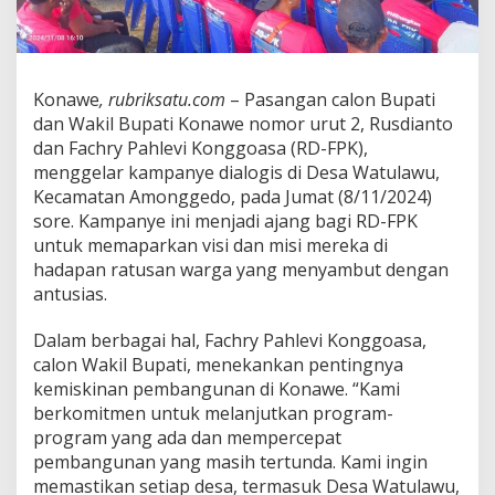
a
m
p
a
n
Konawe
, rubriksatu.com
– Pasangan calon Bupati
y
dan Wakil Bupati Konawe nomor urut 2, Rusdianto
e
dan Fachry Pahlevi Konggoasa (RD-FPK),
D
menggelar kampanye dialogis di Desa Watulawu,
i
a
Kecamatan Amonggedo, pada Jumat (8/11/2024)
l
sore. Kampanye ini menjadi ajang bagi RD-FPK
o
untuk memaparkan visi dan misi mereka di
g
hadapan ratusan warga yang menyambut dengan
i
s
antusias.
d
i
Dalam berbagai hal, Fachry Pahlevi Konggoasa,
W
calon Wakil Bupati, menekankan pentingnya
a
kemiskinan pembangunan di Konawe. “Kami
t
u
berkomitmen untuk melanjutkan program-
l
program yang ada dan mempercepat
a
pembangunan yang masih tertunda. Kami ingin
w
memastikan setiap desa, termasuk Desa Watulawu,
u