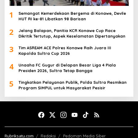
1
Semangat Kemerdekaan Bergema di Konawe, Devile
HUT RI ke-81 Libatkan 98 Barisan
2
Jelang Balapan, Panitia KCR Konawe Cup Race
Dikritik Tertutup, Aspek Keselamatan Dipertanyakan
3
Tim ASREAM ACE Polres Konawe Raih Juara III
Kapolda Sultra Cup 2026
4
Unaaha FC Gugur di Delapan Besar Liga 4 Piala
Presiden 2026, Sultra Tetap Bangga
5
Tingkatkan Pelayanan Publik, Polda Sultra Resmikan
Program SIMPUL untuk Masyarakat Pesisir
Rubriksatu.com
Redaksi
Pedoman Media Siber