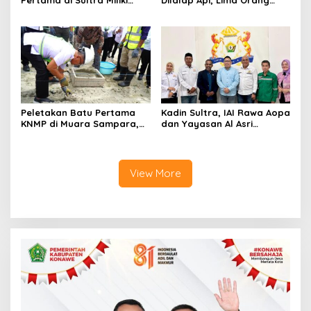
Pertama di Sultra Miliki
Dilalap Api, Lima Orang
Aplikasi Perpustakaan
Satu Keluarga Meninggal
Digital, DPRD Restui
Dunia
Anggaran Rp200 Juta
Peletakan Batu Pertama
Kadin Sultra, IAI Rawa Aopa
KNMP di Muara Sampara,
dan Yayasan Al Asri
Wabup Konawe Ajak Desa
Bersinergi Cetak Lulusan
Jemput Program Pusat
Siap Kerja
View More