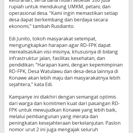
kelurahan, serta dana hibah sebesar 200 juta
r
rupiah untuk mendukung UMKM, petani, dan
d
operasional desa. “Kami ingin memastikan setiap
a
desa dapat berkembang dan berdaya secara
n
ekonomi,” tambah Rusdianto.
E
k
o
Edi Junito, tokoh masyarakat setempat,
n
mengungkapkan harapan agar RD-FPK dapat
o
merealisasikan visi-misinya, khususnya di bidang
m
infrastruktur jalan, fasilitas kesehatan, dan
i
L
pendidikan. “Harapan kami, dengan kepemimpinan
o
RD-FPK, Desa Watulawu dan desa-desa lainnya di
k
Konawe akan lebih maju dan masyarakatnya lebih
a
sejahtera,” kata Edi.
l
Kampanye ini diakhiri dengan semangat optimis
dari warga dan komitmen kuat dari pasangan RD-
FPK untuk mewujudkan Konawe yang lebih baik,
melalui pembangunan yang merata dan
peningkatan kesejahteraan berkelanjutan. Paslon
nomor urut 2 ini juga mengajak seluruh