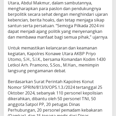
Utara, Abdul Makmur, dalam sambutannya,
A
mengharapkan para paslon dan pendukungnya
m
a
berpolitik secara sehat dengan menghindari ujaran
n
kebencian, berita hoaks, dan tetap menjaga sikap
k
santun serta persatuan. “Semoga Pilkada 2024 ini
a
dapat menjadi ajang politik yang menyenangkan
n
D
dan membawa manfaat bagi semua pihak,” ujarnya.
e
b
Untuk memastikan kelancaran dan keamanan
a
kegiatan, Kapolres Konawe Utara AKBP Priyo
t
Utomo, S.H., S.I.K., bersama Komandan Kodim 1430
P
u
Letkol Arh. Pramono, S.Sos., M.Han., memimpin
b
langsung pengamanan debat.
l
i
Berdasarkan Surat Perintah Kapolres Konut
k
Nomor SPRIN/813/X/OPS.1.3./2024 tertanggal 25
P
e
Oktober 2024, sebanyak 110 personel kepolisian
r
dikerahkan, dibantu oleh 50 personel TNI, 50
t
anggota Satpol PP, 20 petugas Dinas
a
Perhubungan, 20 personel pemadam kebakaran
m
(Damkar), dan 15 tenaga medis dari Dinas
a