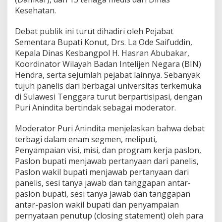
P
Kesehatan.
i
l
Debat publik ini turut dihadiri oleh Pejabat
k
Sementara Bupati Konut, Drs. La Ode Saifuddin,
a
Kepala Dinas Kesbangpol H. Hasran Abubakar,
d
a
Koordinator Wilayah Badan Intelijen Negara (BIN)
K
Hendra, serta sejumlah pejabat lainnya. Sebanyak
o
tujuh panelis dari berbagai universitas terkemuka
n
di Sulawesi Tenggara turut berpartisipasi, dengan
a
w
Puri Anindita bertindak sebagai moderator.
e
U
Moderator Puri Anindita menjelaskan bahwa debat
t
terbagi dalam enam segmen, meliputi,
a
Penyampaian visi, misi, dan program kerja paslon,
r
a
Paslon bupati menjawab pertanyaan dari panelis,
Paslon wakil bupati menjawab pertanyaan dari
panelis, sesi tanya jawab dan tanggapan antar-
paslon bupati, sesi tanya jawab dan tanggapan
antar-paslon wakil bupati dan penyampaian
pernyataan penutup (closing statement) oleh para