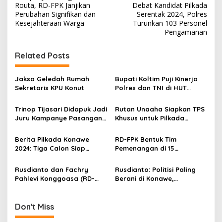
a
Routa, RD-FPK Janjikan
Debat Kandidat Pilkada
v
Perubahan Signifikan dan
Serentak 2024, Polres
Kesejahteraan Warga
Turunkan 103 Personel
i
Pengamanan
g
Related Posts
a
s
Jaksa Geledah Rumah
Bupati Koltim Puji Kinerja
i
Sekretaris KPU Konut
Polres dan TNI di HUT
p
Bhayangkara ke-79
Trinop Tijasari Didapuk Jadi
Rutan Unaaha Siapkan TPS
o
Juru Kampanye Pasangan
Khusus untuk Pilkada
s
Rusdianto-Fachry di
Serentak 2024
Sampara dan Morosi
Berita Pilkada Konawe
RD-FPK Bentuk Tim
2024: Tiga Calon Siap
Pemenangan di 15
Bertarung, RD-FPK Jadi
Kecamatan Konawe
Sorotan
Rusdianto dan Fachry
Rusdianto: Politisi Paling
Pahlevi Konggoasa (RD-
Berani di Konawe,
FPK) Siap Maju di Pilkada
Pertaruhkan Kursi Ketua
Konawe 2024
DPRD untuk Pencalonan
Bupati
Don't Miss