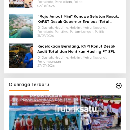
Pariwisata, Pendidikan, Politik
02/08/2026
“Raja Ampat Mini” Konawe Selatan Rusak,
KARST Desak Gubernur Evaluasi Total
Dispar Sultra
Di Daerah, Headline, Hukrim, Metro, Nasional,
Pariwisata, Peristiwa, Pertambangan, Politik
31/07/2026
Kecelakaan Berulang, KNPI Konut Desak
Audit Total dan Hentikan Hauling PT SPL
Di Daerah, Headline, Hukrim, Metro, Nasional,
Pertambangan
27/07/2026
Olahraga Terbaru