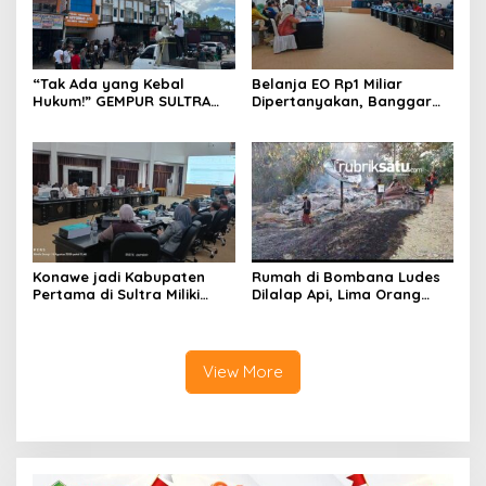
“Tak Ada yang Kebal
Belanja EO Rp1 Miliar
Hukum!” GEMPUR SULTRA
Dipertanyakan, Banggar
Geruduk Kantor Fajar S
Minta Anggaran Dinas
Tanawali dan PT
Pariwisata Konawe
Tadisangka, Siap Kuasai
Dirasionalisasi
Lahan Puuwatu
Konawe jadi Kabupaten
Rumah di Bombana Ludes
Pertama di Sultra Miliki
Dilalap Api, Lima Orang
Aplikasi Perpustakaan
Satu Keluarga Meninggal
Digital, DPRD Restui
Dunia
Anggaran Rp200 Juta
View More