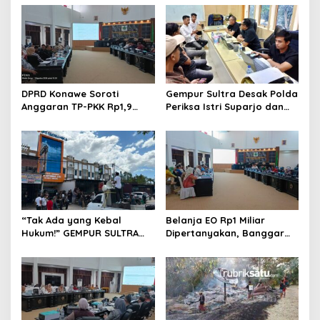
DPRD Konawe Soroti
Gempur Sultra Desak Polda
Anggaran TP-PKK Rp1,9
Periksa Istri Suparjo dan
Miliar, Jangan APBD Habis
Segera Tahan Tersangka
untuk Perjalanan Dinas
Kasus Tambang Ilegal
“Tak Ada yang Kebal
Belanja EO Rp1 Miliar
Hukum!” GEMPUR SULTRA
Dipertanyakan, Banggar
Geruduk Kantor Fajar S
Minta Anggaran Dinas
Tanawali dan PT
Pariwisata Konawe
Tadisangka, Siap Kuasai
Dirasionalisasi
Lahan Puuwatu