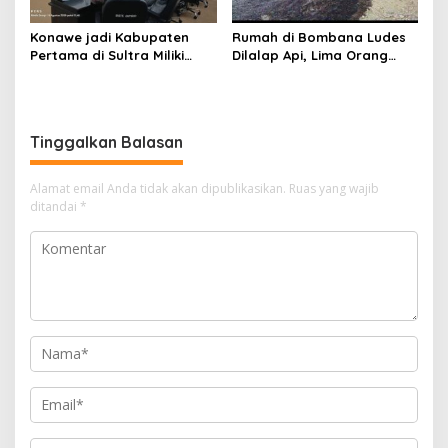
Konawe jadi Kabupaten
Rumah di Bombana Ludes
Pertama di Sultra Miliki
Dilalap Api, Lima Orang
Aplikasi Perpustakaan
Satu Keluarga Meninggal
Digital, DPRD Restui
Dunia
Anggaran Rp200 Juta
Tinggalkan Balasan
Alamat email Anda tidak akan dipublikasikan.
Ruas yang wajib
ditandai
*