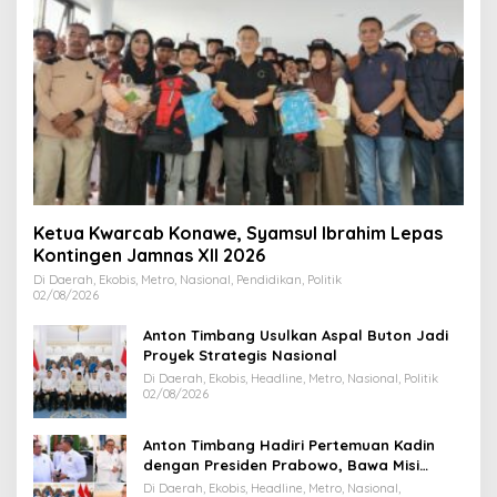
Ketua Kwarcab Konawe, Syamsul Ibrahim Lepas
Kontingen Jamnas XII 2026
Di Daerah, Ekobis, Metro, Nasional, Pendidikan, Politik
02/08/2026
Anton Timbang Usulkan Aspal Buton Jadi
Proyek Strategis Nasional
Di Daerah, Ekobis, Headline, Metro, Nasional, Politik
02/08/2026
Anton Timbang Hadiri Pertemuan Kadin
dengan Presiden Prabowo, Bawa Misi
Majukan Ekonomi Sultra
Di Daerah, Ekobis, Headline, Metro, Nasional,