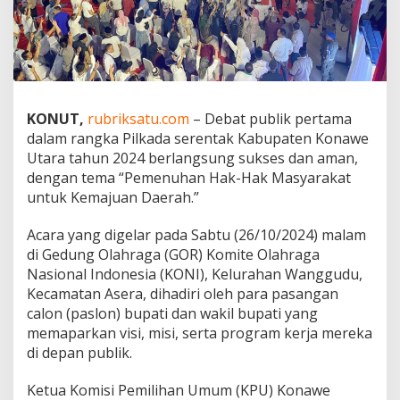
a
n
I
n
s
t
a
KONUT,
rubriksatu.com
– Debat publik pertama
n
dalam rangka Pilkada serentak Kabupaten Konawe
s
i
Utara tahun 2024 berlangsung sukses dan aman,
T
dengan tema “Pemenuhan Hak-Hak Masyarakat
e
untuk Kemajuan Daerah.”
r
k
Acara yang digelar pada Sabtu (26/10/2024) malam
a
i
di Gedung Olahraga (GOR) Komite Olahraga
t
Nasional Indonesia (KONI), Kelurahan Wanggudu,
B
Kecamatan Asera, dihadiri oleh para pasangan
e
calon (paslon) bupati dan wakil bupati yang
r
memaparkan visi, misi, serta program kerja mereka
h
a
di depan publik.
s
i
Ketua Komisi Pemilihan Umum (KPU) Konawe
l