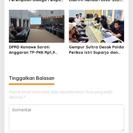
Proyek, Korban Rugi
Bidik Penguatan Advokasi
Rp588,1 Juta
Hukum
DPRD Konawe Soroti
Gempur Sultra Desak Polda
Anggaran TP-PKK Rp1,9
Periksa Istri Suparjo dan
Miliar, Jangan APBD Habis
Segera Tahan Tersangka
untuk Perjalanan Dinas
Kasus Tambang Ilegal
Tinggalkan Balasan
Alamat email Anda tidak akan dipublikasikan.
Ruas yang wajib
ditandai
*