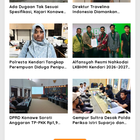
Ada Dugaan Tak Sesuai
Direktur Travelina
Spesifikasi, Kajari Konawe
Indonesia Diamankan
Minta Proyek Pagar
Polresta Kendari, Kasus
Rupbasan Rp1,9 Miliar
Penelantaran Jemaah
Dihentikan
Umrah Masuk Babak Baru
Polresta Kendari Tangkap
Alfansyah Resmi Nahkodai
Perempuan Diduga Penipu
LKBHMI Kendari 2026–2027,
Proyek, Korban Rugi
Bidik Penguatan Advokasi
Rp588,1 Juta
Hukum
DPRD Konawe Soroti
Gempur Sultra Desak Polda
Anggaran TP-PKK Rp1,9
Periksa Istri Suparjo dan
Miliar, Jangan APBD Habis
Segera Tahan Tersangka
untuk Perjalanan Dinas
Kasus Tambang Ilegal