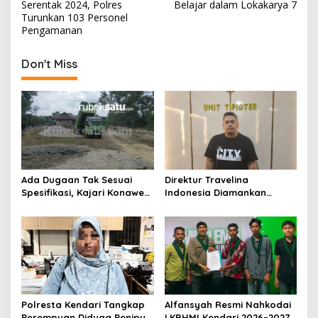
v
Serentak 2024, Polres
Belajar dalam Lokakarya 7
Turunkan 103 Personel
i
Pengamanan
g
Don't Miss
a
s
i
p
o
s
Ada Dugaan Tak Sesuai
Direktur Travelina
Spesifikasi, Kajari Konawe
Indonesia Diamankan
Minta Proyek Pagar
Polresta Kendari, Kasus
Rupbasan Rp1,9 Miliar
Penelantaran Jemaah
Dihentikan
Umrah Masuk Babak Baru
Polresta Kendari Tangkap
Alfansyah Resmi Nahkodai
Perempuan Diduga Penipu
LKBHMI Kendari 2026–2027,