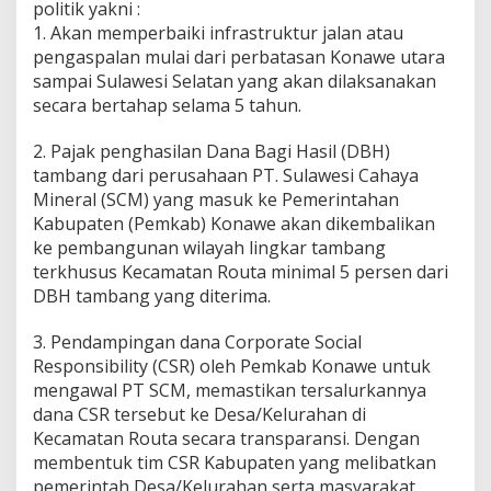
politik yakni :
R
1. Akan memperbaiki infrastruktur jalan atau
o
u
pengaspalan mulai dari perbatasan Konawe utara
t
sampai Sulawesi Selatan yang akan dilaksanakan
a
secara bertahap selama 5 tahun.
2. Pajak penghasilan Dana Bagi Hasil (DBH)
tambang dari perusahaan PT. Sulawesi Cahaya
Mineral (SCM) yang masuk ke Pemerintahan
Kabupaten (Pemkab) Konawe akan dikembalikan
ke pembangunan wilayah lingkar tambang
terkhusus Kecamatan Routa minimal 5 persen dari
DBH tambang yang diterima.
3. Pendampingan dana Corporate Social
Responsibility (CSR) oleh Pemkab Konawe untuk
mengawal PT SCM, memastikan tersalurkannya
dana CSR tersebut ke Desa/Kelurahan di
Kecamatan Routa secara transparansi. Dengan
membentuk tim CSR Kabupaten yang melibatkan
pemerintah Desa/Kelurahan serta masyarakat