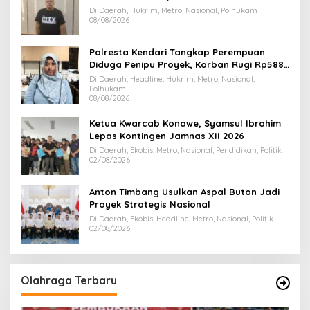
Jemaah Umrah Masuk Babak Baru
Di Daerah, Hukrim, Metro, Nasional, Polhukam
08/08/2026
Polresta Kendari Tangkap Perempuan
Diduga Penipu Proyek, Korban Rugi Rp588,1
Juta
Di Daerah, Headline, Hukrim, Metro, Nasional,
Polhukam
08/08/2026
Ketua Kwarcab Konawe, Syamsul Ibrahim
Lepas Kontingen Jamnas XII 2026
Di Daerah, Ekobis, Metro, Nasional, Pendidikan, Politik
02/08/2026
Anton Timbang Usulkan Aspal Buton Jadi
Proyek Strategis Nasional
Di Daerah, Ekobis, Headline, Metro, Nasional, Politik
02/08/2026
Olahraga Terbaru