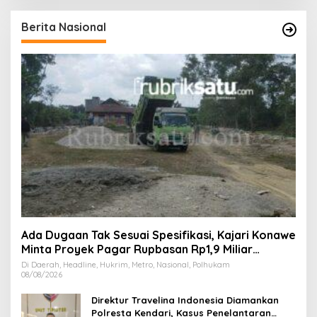
Berita Nasional
Ada Dugaan Tak Sesuai Spesifikasi, Kajari Konawe
Minta Proyek Pagar Rupbasan Rp1,9 Miliar
Dihentikan
Di Daerah, Headline, Hukrim, Metro, Nasional, Polhukam
08/08/2026
Direktur Travelina Indonesia Diamankan
Polresta Kendari, Kasus Penelantaran