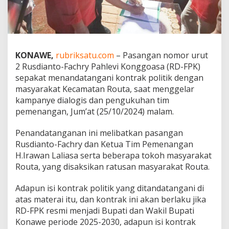
t
i
k
R
D
-
KONAWE,
rubriksatu.com
– Pasangan nomor urut
F
2 Rusdianto-Fachry Pahlevi Konggoasa (RD-FPK)
P
sepakat menandatangani kontrak politik dengan
K
masyarakat Kecamatan Routa, saat menggelar
d
e
kampanye dialogis dan pengukuhan tim
n
pemenangan, Jum’at (25/10/2024) malam.
g
a
Penandatanganan ini melibatkan pasangan
n
Rusdianto-Fachry dan Ketua Tim Pemenangan
M
a
H.Irawan Laliasa serta beberapa tokoh masyarakat
s
Routa, yang disaksikan ratusan masyarakat Routa.
y
a
Adapun isi kontrak politik yang ditandatangani di
r
atas materai itu, dan kontrak ini akan berlaku jika
a
k
RD-FPK resmi menjadi Bupati dan Wakil Bupati
a
Konawe periode 2025-2030, adapun isi kontrak
t