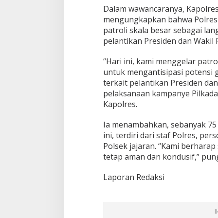
P
Dalam wawancaranya, Kapolre
r
mengungkapkan bahwa Polres t
e
patroli skala besar sebagai lan
s
i
pelantikan Presiden dan Wakil 
d
e
“Hari ini, kami menggelar patrol
n
untuk mengantisipasi potensi
2
terkait pelantikan Presiden da
0
2
pelaksanaan kampanye Pilkada 
4
Kapolres.
Ia menambahkan, sebanyak 75 p
ini, terdiri dari staf Polres, p
Polsek jajaran. “Kami berharap 
tetap aman dan kondusif,” pun
Laporan Redaksi
I