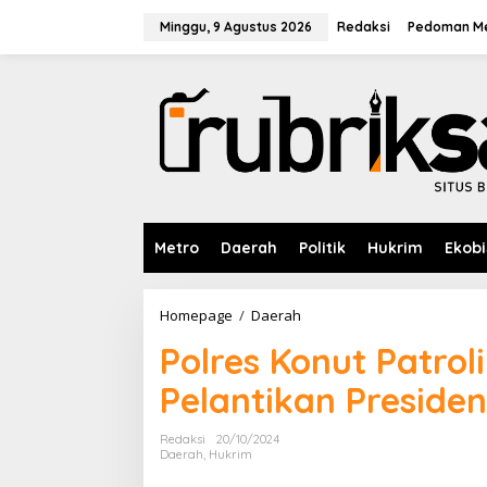
L
e
Minggu, 9 Agustus 2026
Redaksi
Pedoman Me
w
a
t
i
k
e
k
o
n
t
e
Metro
Daerah
Politik
Hukrim
Ekobi
n
Homepage
/
Daerah
P
o
Polres Konut Patrol
l
r
Pelantikan Preside
e
s
K
Redaksi
20/10/2024
o
Daerah
,
Hukrim
n