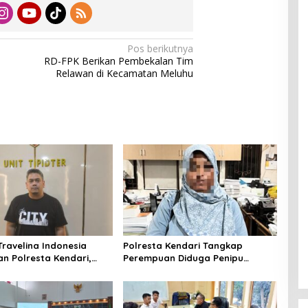
Pos berikutnya
RD-FPK Berikan Pembekalan Tim
Relawan di Kecamatan Meluhu
Travelina Indonesia
Polresta Kendari Tangkap
n Polresta Kendari,
Perempuan Diduga Penipu
enelantaran Jemaah
Proyek, Korban Rugi Rp588,1
asuk Babak Baru
Juta