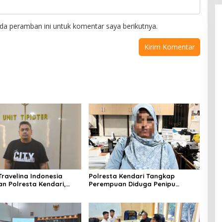
da peramban ini untuk komentar saya berikutnya.
Travelina Indonesia
Polresta Kendari Tangkap
n Polresta Kendari,
Perempuan Diduga Penipu
enelantaran Jemaah
Proyek, Korban Rugi Rp588,1
asuk Babak Baru
Juta