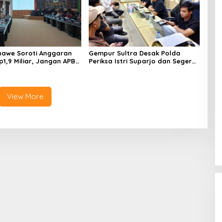
awe Soroti Anggaran
Gempur Sultra Desak Polda
p1,9 Miliar, Jangan APBD
Periksa Istri Suparjo dan Segera
tuk Perjalanan Dinas
Tahan Tersangka Kasus Tambang
Ilegal
View More