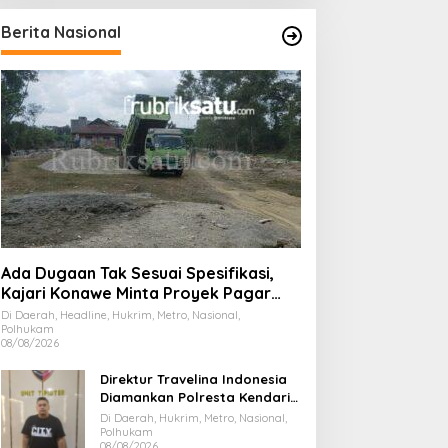
Berita Nasional
Ada Dugaan Tak Sesuai Spesifikasi,
Kajari Konawe Minta Proyek Pagar
Rupbasan Rp1,9 Miliar Dihentikan
Di Daerah, Headline, Hukrim, Metro, Nasional,
Polhukam
08/08/2026
Direktur Travelina Indonesia
Diamankan Polresta Kendari,
Kasus Penelantaran Jemaah
Di Daerah, Hukrim, Metro, Nasional,
Umrah Masuk Babak Baru
Polhukam
08/08/2026