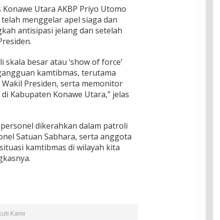
s Konawe Utara AKBP Priyo Utomo
elah menggelar apel siaga dan
gkah antisipasi jelang dan setelah
Presiden.
i skala besar atau ‘show of force’
 gangguan kamtibmas, terutama
n Wakil Presiden, serta memonitor
di Kabupaten Konawe Utara,” jelas
ersonel dikerahkan dalam patroli
ersonel Satuan Sabhara, serta anggota
situasi kamtibmas di wilayah kita
gkasnya.
kuti Kami