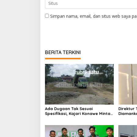
Simpan nama, email, dan situs web saya pa
BERITA TERKINI
Ada Dugaan Tak Sesuai
Direktur 
Spesifikasi, Kajari Konawe Minta
Diamanka
Proyek Pagar Rupbasan Rp1,9
Kasus P
Miliar Dihentikan
Umrah M