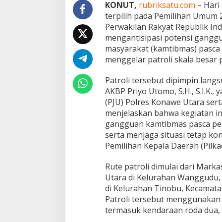
e
KONUT,
rubriksatu.com
– Hari 
l
terpilih pada Pemilihan Umum 
a
Perwakilan Rakyat Republik Ind
n
mengantisipasi potensi gangg
t
i
masyarakat (kamtibmas) pasca 
k
menggelar patroli skala besar 
a
n
Patroli tersebut dipimpin lang
P
AKBP Priyo Utomo, S.H., S.I.K.,
r
e
(PJU) Polres Konawe Utara sert
s
menjelaskan bahwa kegiatan in
i
gangguan kamtibmas pasca pela
d
serta menjaga situasi tetap k
e
Pemilihan Kepala Daerah (Pilka
n
d
a
Rute patroli dimulai dari Mar
n
Utara di Kelurahan Wanggudu, 
W
di Kelurahan Tinobu, Kecamata
a
Patroli tersebut menggunakan 
k
i
termasuk kendaraan roda dua, 
l