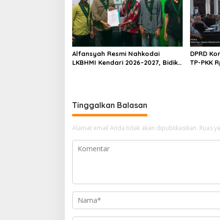
Alfansyah Resmi Nahkodai
DPRD Kon
LKBHMI Kendari 2026–2027, Bidik
TP-PKK R
Penguatan Advokasi Hukum
Habis un
Tinggalkan Balasan
Alamat email Anda tidak akan dipublikasikan.
Ruas ya