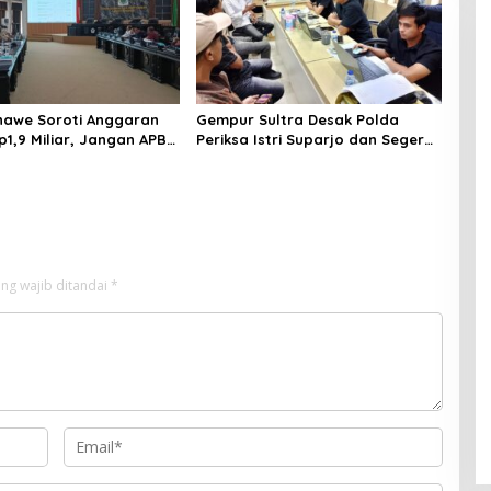
awe Soroti Anggaran
Gempur Sultra Desak Polda
p1,9 Miliar, Jangan APBD
Periksa Istri Suparjo dan Segera
tuk Perjalanan Dinas
Tahan Tersangka Kasus Tambang
Ilegal
ng wajib ditandai
*