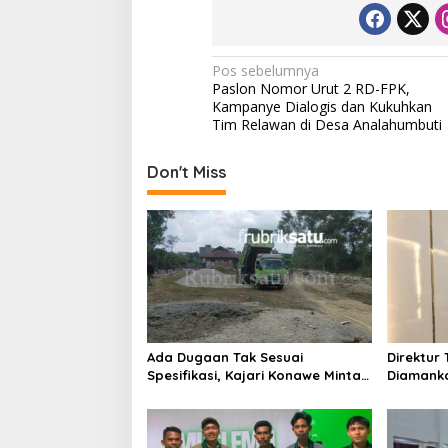
N
Pos sebelumnya
Paslon Nomor Urut 2 RD-FPK,
a
Kampanye Dialogis dan Kukuhkan
v
Tim Relawan di Desa Analahumbuti
i
Don't Miss
g
a
s
i
p
o
s
Ada Dugaan Tak Sesuai
Direktur 
Spesifikasi, Kajari Konawe Minta
Diamanka
Proyek Pagar Rupbasan Rp1,9
Kasus P
Miliar Dihentikan
Umrah M