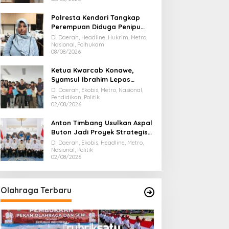
Polresta Kendari Tangkap
Perempuan Diduga Penipu
Proyek, Korban Rugi Rp588,1
Di Daerah, Headline, Hukrim, Metro,
Juta
Nasional, Polhukam
08/08/2026
Ketua Kwarcab Konawe,
Syamsul Ibrahim Lepas
Kontingen Jamnas XII 2026
Di Daerah, Ekobis, Metro, Nasional,
Pendidikan, Politik
02/08/2026
Anton Timbang Usulkan Aspal
Buton Jadi Proyek Strategis
Nasional
Di Daerah, Ekobis, Headline, Metro,
Nasional, Politik
02/08/2026
Olahraga Terbaru