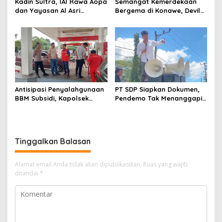
Kadin Sultra, IAI Rawa Aopa
Semangat Kemerdekaan
dan Yayasan Al Asri
Bergema di Konawe, Devile
Bersinergi Cetak Lulusan
HUT RI ke-81 Libatkan 98
Siap Kerja
Barisan
Antisipasi Penyalahgunaan
PT SDP Siapkan Dokumen,
BBM Subsidi, Kapolsek
Pendemo Tak Menanggapi
Unaaha Cek Langsung
Tantangan Adu Data
Pengisian di SPBU
Tinggalkan Balasan
Alamat email Anda tidak akan dipublikasikan.
Ruas yang wajib
ditandai
*