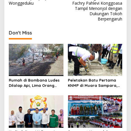
v
Wonggeduku
Fachry Pahlevi Konggoasa
Tampil Menonjol dengan
i
Dukungan Tokoh
Berpengaruh
g
a
Don't Miss
s
i
p
o
s
Rumah di Bombana Ludes
Peletakan Batu Pertama
Dilalap Api, Lima Orang
KNMP di Muara Sampara,
Satu Keluarga Meninggal
Wabup Konawe Ajak Desa
Dunia
Jemput Program Pusat