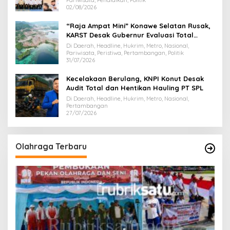
Pariwisata, Pendidikan, Politik
02/08/2026
“Raja Ampat Mini” Konawe Selatan Rusak,
KARST Desak Gubernur Evaluasi Total
Dispar Sultra
Di Daerah, Headline, Hukrim, Metro, Nasional,
Pariwisata, Peristiwa, Pertambangan, Politik
31/07/2026
Kecelakaan Berulang, KNPI Konut Desak
Audit Total dan Hentikan Hauling PT SPL
Di Daerah, Headline, Hukrim, Metro, Nasional,
Pertambangan
27/07/2026
Olahraga Terbaru