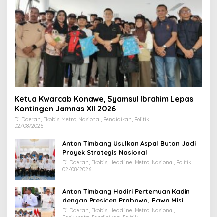
Ketua Kwarcab Konawe, Syamsul Ibrahim Lepas
Kontingen Jamnas XII 2026
Di Daerah, Ekobis, Metro, Nasional, Pendidikan, Politik
02/08/2026
Anton Timbang Usulkan Aspal Buton Jadi
Proyek Strategis Nasional
Di Daerah, Ekobis, Headline, Metro, Nasional, Politik
02/08/2026
Anton Timbang Hadiri Pertemuan Kadin
dengan Presiden Prabowo, Bawa Misi
Majukan Ekonomi Sultra
Di Daerah, Ekobis, Headline, Metro, Nasional,