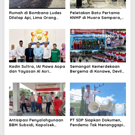
Rumah di Bombana Ludes
Peletakan Batu Pertama
Dilalap Api, Lima Orang
KNMP di Muara Sampara,
Satu Keluarga Meninggal
Wabup Konawe Ajak Desa
Dunia
Jemput Program Pusat
Kadin Sultra, IAI Rawa Aopa
Semangat Kemerdekaan
dan Yayasan Al Asri
Bergema di Konawe, Devile
Bersinergi Cetak Lulusan
HUT RI ke-81 Libatkan 98
Siap Kerja
Barisan
Antisipasi Penyalahgunaan
PT SDP Siapkan Dokumen,
BBM Subsidi, Kapolsek
Pendemo Tak Menanggapi
Unaaha Cek Langsung
Tantangan Adu Data
Pengisian di SPBU