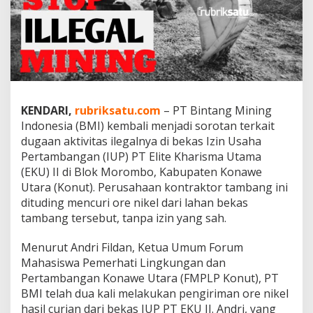
r
i
O
r
e
d
i
K
KENDARI,
rubriksatu.com
– PT Bintang Mining
o
n
Indonesia (BMI) kembali menjadi sorotan terkait
a
dugaan aktivitas ilegalnya di bekas Izin Usaha
w
Pertambangan (IUP) PT Elite Kharisma Utama
e
(EKU) II di Blok Morombo, Kabupaten Konawe
U
t
Utara (Konut). Perusahaan kontraktor tambang ini
a
dituding mencuri ore nikel dari lahan bekas
r
tambang tersebut, tanpa izin yang sah.
a
,
Menurut Andri Fildan, Ketua Umum Forum
A
k
Mahasiswa Pemerhati Lingkungan dan
t
Pertambangan Konawe Utara (FMPLP Konut), PT
i
BMI telah dua kali melakukan pengiriman ore nikel
v
hasil curian dari bekas IUP PT EKU II. Andri, yang
i