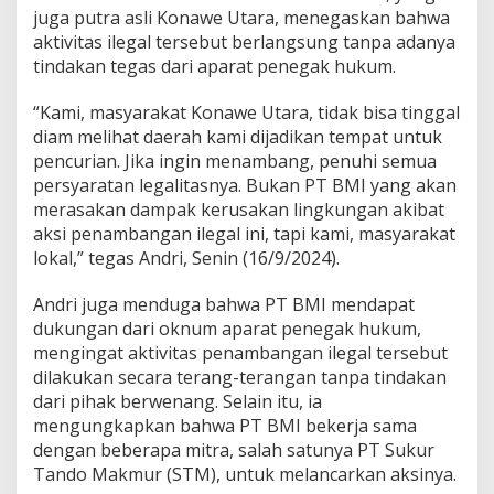
juga putra asli Konawe Utara, menegaskan bahwa
s
T
aktivitas ilegal tersebut berlangsung tanpa adanya
a
tindakan tegas dari aparat penegak hukum.
n
t
“Kami, masyarakat Konawe Utara, tidak bisa tinggal
a
diam melihat daerah kami dijadikan tempat untuk
n
g
pencurian. Jika ingin menambang, penuhi semua
P
persyaratan legalitasnya. Bukan PT BMI yang akan
e
merasakan dampak kerusakan lingkungan akibat
n
aksi penambangan ilegal ini, tapi kami, masyarakat
e
g
lokal,” tegas Andri, Senin (16/9/2024).
a
k
Andri juga menduga bahwa PT BMI mendapat
H
dukungan dari oknum aparat penegak hukum,
u
mengingat aktivitas penambangan ilegal tersebut
k
u
dilakukan secara terang-terangan tanpa tindakan
m
dari pihak berwenang. Selain itu, ia
B
mengungkapkan bahwa PT BMI bekerja sama
e
dengan beberapa mitra, salah satunya PT Sukur
r
Tando Makmur (STM), untuk melancarkan aksinya.
t
i