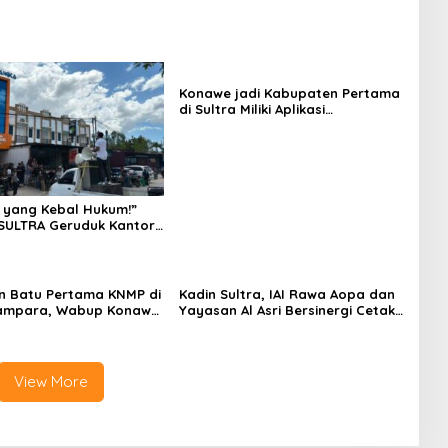
Konawe jadi Kabupaten Pertama
di Sultra Miliki Aplikasi
Perpustakaan Digital, DPRD
Restui Anggaran Rp200 Juta
 yang Kebal Hukum!”
SULTRA Geruduk Kantor
Tanawali dan PT
ka, Siap Kuasai Lahan
n Batu Pertama KNMP di
Kadin Sultra, IAI Rawa Aopa dan
ampara, Wabup Konawe
Yayasan Al Asri Bersinergi Cetak
a Jemput Program
Lulusan Siap Kerja
View More