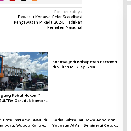
Pos berikutnya
Bawaslu Konawe Gelar Sosialisasi
Pengawasan Pilkada 2024, Hadirkan
Pemateri Nasional
Konawe jadi Kabupaten Pertama
di Sultra Miliki Aplikasi
Perpustakaan Digital, DPRD
Restui Anggaran Rp200 Juta
 yang Kebal Hukum!”
SULTRA Geruduk Kantor
Tanawali dan PT
ka, Siap Kuasai Lahan
n Batu Pertama KNMP di
Kadin Sultra, IAI Rawa Aopa dan
ampara, Wabup Konawe
Yayasan Al Asri Bersinergi Cetak
a Jemput Program
Lulusan Siap Kerja