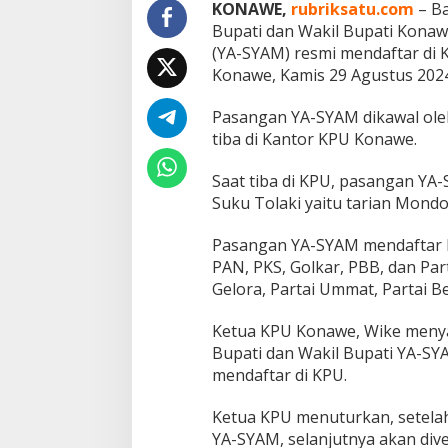
w
KONAWE,
rubriksatu.com
– Ba
a
Bupati dan Wakil Bupati Konaw
l
(YA-SYAM) resmi mendaftar di 
R
Konawe, Kamis 29 Agustus 2024
i
b
u
Pasangan YA-SYAM dikawal oleh
a
tiba di Kantor KPU Konawe.
n
S
Saat tiba di KPU, pasangan YA
i
Suku Tolaki yaitu tarian Mond
m
p
a
Pasangan YA-SYAM mendaftar k
t
PAN, PKS, Golkar, PBB, dan Part
i
Gelora, Partai Ummat, Partai Be
s
a
Ketua KPU Konawe, Wike meny
n
Bupati dan Wakil Bupati YA-SY
mendaftar di KPU.
Ketua KPU menuturkan, setelah
YA-SYAM, selanjutnya akan diver