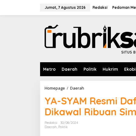
L
e
Jumat, 7 Agustus 2026
Redaksi
Pedoman Med
w
a
t
i
k
e
k
o
n
t
e
Metro
Daerah
Politik
Hukrim
Ekobi
n
Homepage
/
Daerah
Y
A
YA-SYAM Resmi Daf
-
S
Dikawal Ribuan Sim
Y
A
M
Redaksi
30/08/2024
R
Daerah
,
Politik
e