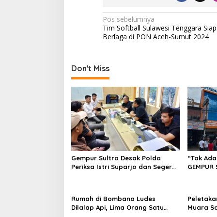
N
Pos sebelumnya
Tim Softball Sulawesi Tenggara Siap
a
Berlaga di PON Aceh-Sumut 2024
v
i
Don't Miss
g
a
s
i
p
o
s
Gempur Sultra Desak Polda
“Tak Ada
Periksa Istri Suparjo dan Segera
GEMPUR 
Tahan Tersangka Kasus Tambang
Fajar S 
Ilegal
Tadisang
Puuwatu
Rumah di Bombana Ludes
Peletaka
Dilalap Api, Lima Orang Satu
Muara S
Keluarga Meninggal Dunia
Ajak Des