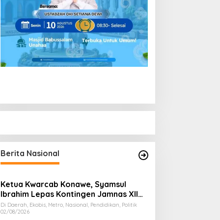
Berita Nasional
Ketua Kwarcab Konawe, Syamsul
Ibrahim Lepas Kontingen Jamnas XII
2026
Di Daerah, Ekobis, Metro, Nasional, Pendidikan, Politik
02/08/2026