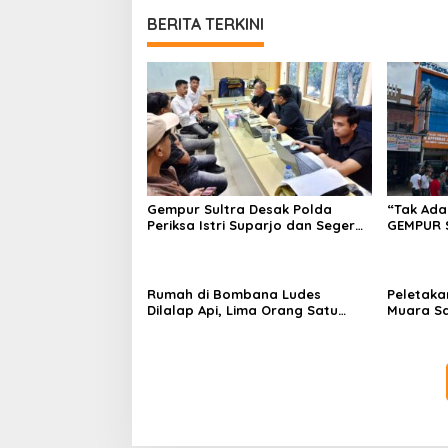
BERITA TERKINI
Gempur Sultra Desak Polda
“Tak Ada
Periksa Istri Suparjo dan Segera
GEMPUR 
Tahan Tersangka Kasus Tambang
Fajar S 
Ilegal
Tadisang
Puuwatu
Rumah di Bombana Ludes
Peletaka
Dilalap Api, Lima Orang Satu
Muara S
Keluarga Meninggal Dunia
Ajak Des
Pusat