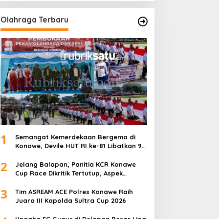
Olahraga Terbaru
1
Semangat Kemerdekaan Bergema di
Konawe, Devile HUT RI ke-81 Libatkan 98
Barisan
2
Jelang Balapan, Panitia KCR Konawe
Cup Race Dikritik Tertutup, Aspek
Keselamatan Dipertanyakan
3
Tim ASREAM ACE Polres Konawe Raih
Juara III Kapolda Sultra Cup 2026
Unaaha FC Gugur di Delapan Besar Liga