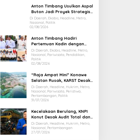
Anton Timbang Usulkan Aspal
Buton Jadi Proyek Strategis
Nasional
Di Daerah, Ekobis, Headline, Metro,
Nasional, Politik
02/08/2026
Anton Timbang Hadiri
Pertemuan Kadin dengan
Presiden Prabowo, Bawa Misi
Di Daerah, Ekobis, Headline, Metro,
Majukan Ekonomi Sultra
Nasional, Pariwisata, Pendidikan,
Politik
02/08/2026
“Raja Ampat Mini” Konawe
Selatan Rusak, KARST Desak
Gubernur Evaluasi Total
Di Daerah, Headline, Hukrim, Metro,
Dispar Sultra
Nasional, Pariwisata, Peristiwa,
Pertambangan, Politik
31/07/2026
Kecelakaan Berulang, KNPI
Konut Desak Audit Total dan
Hentikan Hauling PT SPL
Di Daerah, Headline, Hukrim, Metro,
Nasional, Pertambangan
27/07/2026