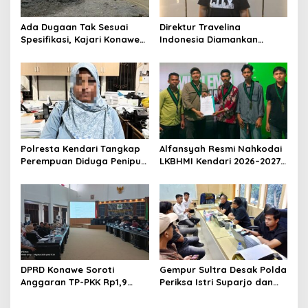
p
o
Ada Dugaan Tak Sesuai
Direktur Travelina
s
Spesifikasi, Kajari Konawe
Indonesia Diamankan
Minta Proyek Pagar
Polresta Kendari, Kasus
Rupbasan Rp1,9 Miliar
Penelantaran Jemaah
Dihentikan
Umrah Masuk Babak Baru
Polresta Kendari Tangkap
Alfansyah Resmi Nahkodai
Perempuan Diduga Penipu
LKBHMI Kendari 2026–2027,
Proyek, Korban Rugi
Bidik Penguatan Advokasi
Rp588,1 Juta
Hukum
DPRD Konawe Soroti
Gempur Sultra Desak Polda
Anggaran TP-PKK Rp1,9
Periksa Istri Suparjo dan
Miliar, Jangan APBD Habis
Segera Tahan Tersangka
untuk Perjalanan Dinas
Kasus Tambang Ilegal