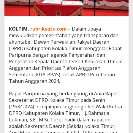
R
a
p
a
t
KOLTIM,
rubriksatu.com
– Dalam upaya
P
mewujudkan pemerintahan yang transparan dan
a
r
akuntabel, Dewan Perwakilan Rakyat Daerah
i
(DPRD) Kabupaten Kolaka Timur menggelar Rapat
p
Paripurna dengan agenda Penyerahan dan
u
Penjelasan Kepala Daerah terkait Kebijakan Umum
r
Anggaran dan Prioritas Plafon Anggaran
n
a
Sementara (KUA-PPAS) untuk APBD Perubahan
,
Tahun Anggaran 2024.
S
e
Rapat Paripurna yang berlangsung di Aula Rapat
r
Sekretariat DPRD Kolaka Timur pada Senin
a
h
(19/8/2024) ini dipimpin langsung oleh Wakil Ketua
k
DPRD Kabupaten Kolaka Timur, Hj. Rahmatia
a
Lukman, S.E., M.Si. Turut hadir dalam rapat ini
n
adalah Sekretaris Daerah (Sekda) Kolaka Timur,
d
a
Andi Muh. Iqbal Tongasa, S.STP., M.Si., yang juga