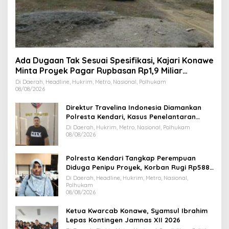
Ada Dugaan Tak Sesuai Spesifikasi, Kajari Konawe
Minta Proyek Pagar Rupbasan Rp1,9 Miliar
Dihentikan
Di Daerah, Headline, Hukrim, Metro, Nasional, Polhukam
08/08/2026
Direktur Travelina Indonesia Diamankan
Polresta Kendari, Kasus Penelantaran
Jemaah Umrah Masuk Babak Baru
Di Daerah, Hukrim, Metro, Nasional, Polhukam
08/08/2026
Polresta Kendari Tangkap Perempuan
Diduga Penipu Proyek, Korban Rugi Rp588,1
Juta
Di Daerah, Headline, Hukrim, Metro, Nasional,
Polhukam
08/08/2026
Ketua Kwarcab Konawe, Syamsul Ibrahim
Lepas Kontingen Jamnas XII 2026