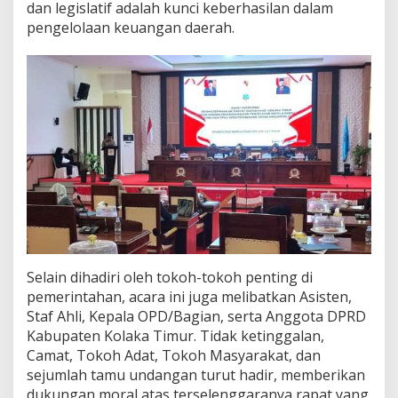
dan legislatif adalah kunci keberhasilan dalam
a
pengelolaan keuangan daerah.
n
T
.
A
.
2
0
2
4
Selain dihadiri oleh tokoh-tokoh penting di
pemerintahan, acara ini juga melibatkan Asisten,
Staf Ahli, Kepala OPD/Bagian, serta Anggota DPRD
Kabupaten Kolaka Timur. Tidak ketinggalan,
Camat, Tokoh Adat, Tokoh Masyarakat, dan
sejumlah tamu undangan turut hadir, memberikan
dukungan moral atas terselenggaranya rapat yang