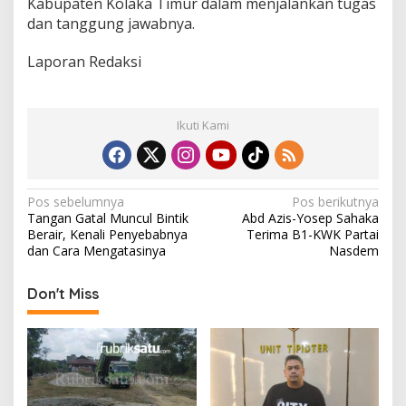
Kabupaten Kolaka Timur dalam menjalankan tugas
dan tanggung jawabnya.
Laporan Redaksi
Ikuti Kami
N
Pos sebelumnya
Pos berikutnya
Tangan Gatal Muncul Bintik
Abd Azis-Yosep Sahaka
a
Berair, Kenali Penyebabnya
Terima B1-KWK Partai
v
dan Cara Mengatasinya
Nasdem
i
Don't Miss
g
a
s
i