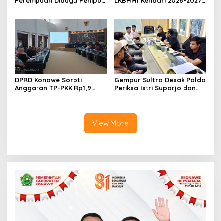
Perempuan Diduga Penipu
LKBHMI Kendari 2026–2027,
Proyek, Korban Rugi
Bidik Penguatan Advokasi
Rp588,1 Juta
Hukum
DPRD Konawe Soroti
Gempur Sultra Desak Polda
Anggaran TP-PKK Rp1,9
Periksa Istri Suparjo dan
Miliar, Jangan APBD Habis
Segera Tahan Tersangka
untuk Perjalanan Dinas
Kasus Tambang Ilegal
View More