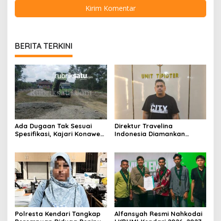
BERITA TERKINI
Ada Dugaan Tak Sesuai
Direktur Travelina
Spesifikasi, Kajari Konawe
Indonesia Diamankan
Minta Proyek Pagar
Polresta Kendari, Kasus
Rupbasan Rp1,9 Miliar
Penelantaran Jemaah
Dihentikan
Umrah Masuk Babak Baru
Polresta Kendari Tangkap
Alfansyah Resmi Nahkodai