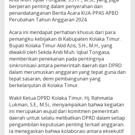
n
berperan penting dalam penyerahan dan
B
penandatanganan Berita Acara KUA-PPAS APBD
a
Perubahan Tahun Anggaran 2024.
h
a
s
Acara ini mendapat perhatian khusus dari para
K
pemangku kebijakan di Kabupaten Kolaka Timur.
U
Bupati Kolaka Timur Abd Azis, S.H., M.H., yang
A
diwakili oleh Sekda Andi Muh. Iqbal Tongasa,
-
memberikan penekanan pada pentingnya
P
P
sinkronisasi antara pemerintah daerah dan DPRD
A
dalam merumuskan anggaran yang tepat guna dan
S
tepat sasaran, demi pembangunan yang
A
berkelanjutan di Kolaka Timur.
P
B
D
Wakil Ketua DPRD Kolaka Timur, Hj. Rahmatia
P
Lukman, S.E., M.Si., menyampaikan bahwa kegiatan
e
ini merupakan wujud dari komitmen pemerintah
r
daerah untuk selalu melibatkan DPRD dalam setiap
u
b
pengambilan keputusan penting terkait anggaran.
a
Ia menegaskan bahwa kolaborasi antara eksekutif
h