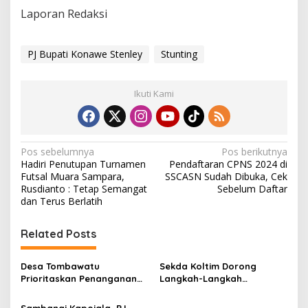
Laporan Redaksi
PJ Bupati Konawe Stenley
Stunting
Ikuti Kami
N
Pos sebelumnya
Pos berikutnya
Hadiri Penutupan Turnamen
Pendaftaran CPNS 2024 di
a
Futsal Muara Sampara,
SSCASN Sudah Dibuka, Cek
v
Rusdianto : Tetap Semangat
Sebelum Daftar
dan Terus Berlatih
i
g
Related Posts
a
s
Desa Tombawatu
Sekda Koltim Dorong
Prioritaskan Penanganan
Langkah-Langkah
i
Stunting dengan Dana
Penurunan Angka Stunting
Desa 2024
Sambangi Kapoiala, PJ