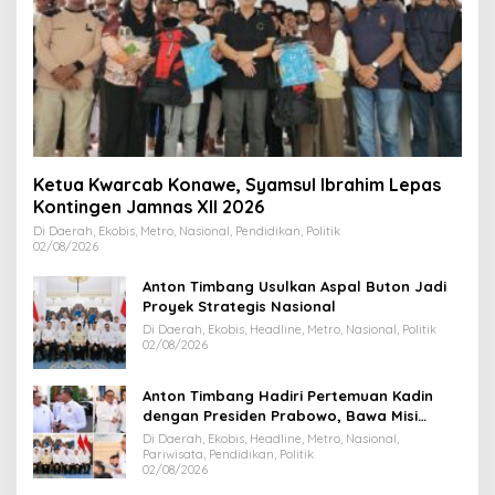
Ketua Kwarcab Konawe, Syamsul Ibrahim Lepas
Kontingen Jamnas XII 2026
Di Daerah, Ekobis, Metro, Nasional, Pendidikan, Politik
02/08/2026
Anton Timbang Usulkan Aspal Buton Jadi
Proyek Strategis Nasional
Di Daerah, Ekobis, Headline, Metro, Nasional, Politik
02/08/2026
Anton Timbang Hadiri Pertemuan Kadin
dengan Presiden Prabowo, Bawa Misi
Majukan Ekonomi Sultra
Di Daerah, Ekobis, Headline, Metro, Nasional,
Pariwisata, Pendidikan, Politik
02/08/2026