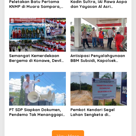
Peletakan Batu Pertama
Kadin Sultra, IAI Rawa Aopa
KNMP di Muara Sampara,
dan Yayasan Al Asri
Wabup Konawe Ajak Desa
Bersinergi Cetak Lulusan
Jemput Program Pusat
Siap Kerja
Semangat Kemerdekaan
Antisipasi Penyalahgunaan
Bergema di Konawe, Devile
BBM Subsidi, Kapolsek
HUT RI ke-81 Libatkan 98
Unaaha Cek Langsung
Barisan
Pengisian di SPBU
PT SDP Siapkan Dokumen,
Pemkot Kendari Segel
Pendemo Tak Menanggapi
Lahan Sengketa di
Tantangan Adu Data
Puuwatu, Polda Sultra
Didesak Bergerak Cepat