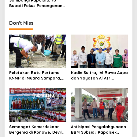
p
Bupati Fokus Penanganan
o
Kemiskinan, Inflasi, dan
s
Stunting
Don't Miss
Peletakan Batu Pertama
Kadin Sultra, IAI Rawa Aopa
KNMP di Muara Sampara,
dan Yayasan Al Asri
Wabup Konawe Ajak Desa
Bersinergi Cetak Lulusan
Jemput Program Pusat
Siap Kerja
Semangat Kemerdekaan
Antisipasi Penyalahgunaan
Bergema di Konawe, Devile
BBM Subsidi, Kapolsek