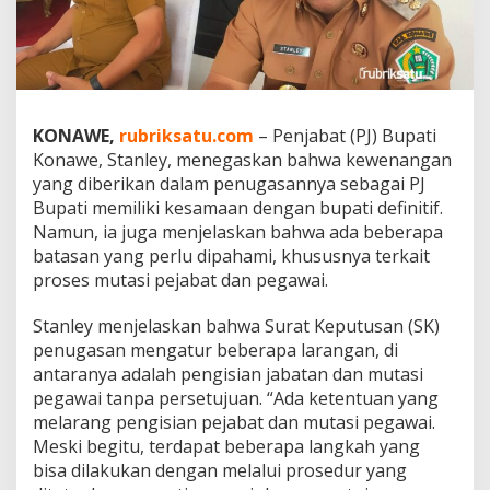
a
n
K
e
w
e
n
KONAWE,
rubriksatu.com
– Penjabat (PJ) Bupati
a
Konawe, Stanley, menegaskan bahwa kewenangan
n
yang diberikan dalam penugasannya sebagai PJ
g
Bupati memiliki kesamaan dengan bupati definitif.
a
Namun, ia juga menjelaskan bahwa ada beberapa
n
d
batasan yang perlu dipahami, khususnya terkait
a
proses mutasi pejabat dan pegawai.
n
P
Stanley menjelaskan bahwa Surat Keputusan (SK)
r
penugasan mengatur beberapa larangan, di
i
o
antaranya adalah pengisian jabatan dan mutasi
r
pegawai tanpa persetujuan. “Ada ketentuan yang
i
melarang pengisian pejabat dan mutasi pegawai.
t
Meski begitu, terdapat beberapa langkah yang
a
s
bisa dilakukan dengan melalui prosedur yang
U