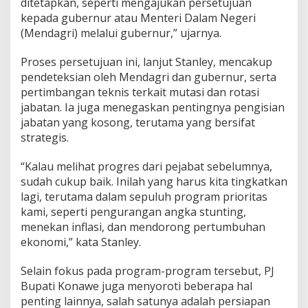
ditetapkan, seperti mengajukan persetujuan
t
kepada gubernur atau Menteri Dalam Negeri
a
(Mendagri) melalui gubernur,” ujarnya.
m
a
d
Proses persetujuan ini, lanjut Stanley, mencakup
a
pendeteksian oleh Mendagri dan gubernur, serta
l
pertimbangan teknis terkait mutasi dan rotasi
a
jabatan. Ia juga menegaskan pentingnya pengisian
m
jabatan yang kosong, terutama yang bersifat
P
e
strategis.
m
e
“Kalau melihat progres dari pejabat sebelumnya,
r
sudah cukup baik. Inilah yang harus kita tingkatkan
i
lagi, terutama dalam sepuluh program prioritas
n
t
kami, seperti pengurangan angka stunting,
a
menekan inflasi, dan mendorong pertumbuhan
h
ekonomi,” kata Stanley.
a
n
Selain fokus pada program-program tersebut, PJ
Bupati Konawe juga menyoroti beberapa hal
penting lainnya, salah satunya adalah persiapan