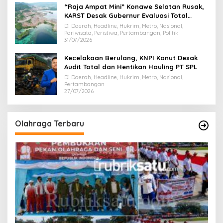
“Raja Ampat Mini” Konawe Selatan Rusak,
KARST Desak Gubernur Evaluasi Total
Dispar Sultra
Di Daerah, Headline, Hukrim, Metro, Nasional,
Pariwisata, Peristiwa, Pertambangan, Politik
31/07/2026
Kecelakaan Berulang, KNPI Konut Desak
Audit Total dan Hentikan Hauling PT SPL
Di Daerah, Headline, Hukrim, Metro, Nasional,
Pertambangan
27/07/2026
Olahraga Terbaru