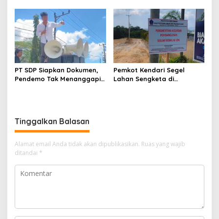
HUT RI ke-81 Libatkan 98
Unaaha Cek Langsung
Barisan
Pengisian di SPBU
PT SDP Siapkan Dokumen,
Pemkot Kendari Segel
Pendemo Tak Menanggapi
Lahan Sengketa di
Tantangan Adu Data
Puuwatu, Polda Sultra
Didesak Bergerak Cepat
Tinggalkan Balasan
Alamat email Anda tidak akan dipublikasikan.
Ruas yang wajib
ditandai
*