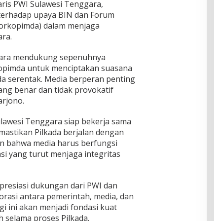
aris PWI Sulawesi Tenggara,
erhadap upaya BIN dan Forum
Forkopimda) dalam menjaga
ara.
ggara mendukung sepenuhnya
opimda untuk menciptakan suasana
da serentak. Media berperan penting
ng benar dan tidak provokatif
rjono.
awesi Tenggara siap bekerja sama
astikan Pilkada berjalan dengan
n bahwa media harus berfungsi
i yang turut menjaga integritas
presiasi dukungan dari PWI dan
rasi antara pemerintah, media, dan
i ini akan menjadi fondasi kuat
h selama proses Pilkada.