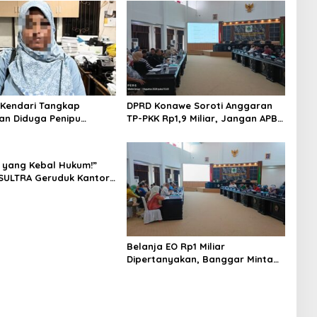
 Kendari Tangkap
DPRD Konawe Soroti Anggaran
n Diduga Penipu
TP-PKK Rp1,9 Miliar, Jangan APBD
Korban Rugi Rp588,1
Habis untuk Perjalanan Dinas
 yang Kebal Hukum!”
SULTRA Geruduk Kantor
Tanawali dan PT
ka, Siap Kuasai Lahan
Belanja EO Rp1 Miliar
Dipertanyakan, Banggar Minta
Anggaran Dinas Pariwisata
Konawe Dirasionalisasi