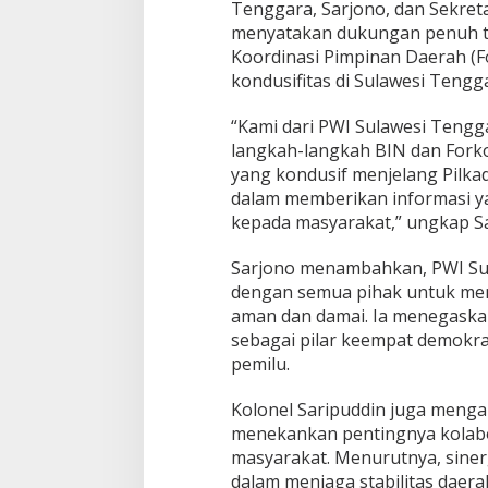
Tenggara, Sarjono, dan Sekret
menyatakan dukungan penuh t
Koordinasi Pimpinan Daerah (
kondusifitas di Sulawesi Tengg
“Kami dari PWI Sulawesi Ten
langkah-langkah BIN dan Fork
yang kondusif menjelang Pilka
dalam memberikan informasi ya
kepada masyarakat,” ungkap Sa
Sarjono menambahkan, PWI Sul
dengan semua pihak untuk mem
aman dan damai. Ia menegaska
sebagai pilar keempat demokras
pemilu.
Kolonel Saripuddin juga menga
menekankan pentingnya kolabo
masyarakat. Menurutnya, sinerg
dalam menjaga stabilitas daera