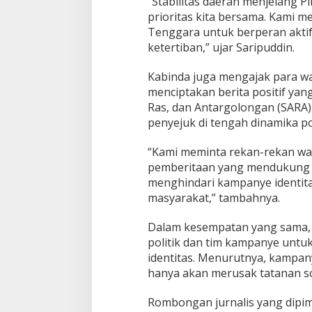
“Stabilitas daerah menjelang P
prioritas kita bersama. Kami 
Tenggara untuk berperan akti
ketertiban,” ujar Saripuddin.
Kabinda juga mengajak para 
menciptakan berita positif ya
Ras, dan Antargolongan (SARA)
penyejuk di tengah dinamika p
“Kami meminta rekan-rekan w
pemberitaan yang mendukung p
menghindari kampanye identit
masyarakat,” tambahnya.
Dalam kesempatan yang sama, 
politik dan tim kampanye untu
identitas. Menurutnya, kampa
hanya akan merusak tatanan sos
Rombongan jurnalis yang dipim