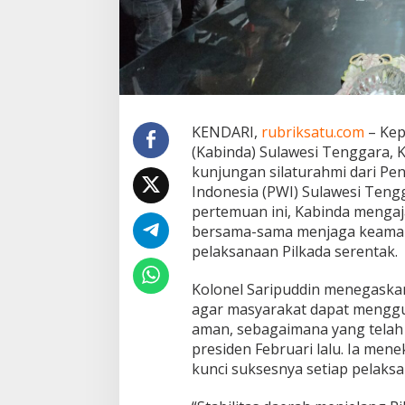
I
n
i
P
e
s
a
n
KENDARI,
rubriksatu.com
– Kep
K
(Kabinda) Sulawesi Tenggara, 
a
b
kunjungan silaturahmi dari P
i
Indonesia (PWI) Sulawesi Tengg
n
pertemuan ini, Kabinda menga
d
bersama-sama menjaga keaman
a
pelaksanaan Pilkada serentak.
Kolonel Saripuddin menegaska
agar masyarakat dapat menggu
aman, sebagaimana yang telah t
presiden Februari lalu. Ia me
kunci suksesnya setiap pelaks