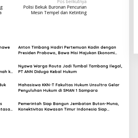
Pos berikutnya
ng
Polisi Bekuk Buronan Pencurian
a
Mesin Tempel dan Ketinting
onawe
Anton Timbang Hadiri Pertemuan Kadin dengan
Presiden Prabowo, Bawa Misi Majukan Ekonomi
Sultra
Nyawa Warga Routa Jadi Tumbal Tambang Ilegal,
mah ke
PT ANN Diduga Kebal Hukum
duk
Mahasiswa KKN-T Fakultas Hukum Unsultra Gelar
Penyuluhan Hukum di SMAN 1 Sampara
s
Pemerintah Siap Bangun Jembatan Buton-Muna,
ntasan
Konektivitas Kawasan Timur Indonesia Siap
Terkerek