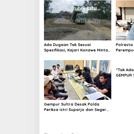
Ada Dugaan Tak Sesuai
Polresta
Spesifikasi, Kajari Konawe Minta
Perempua
Proyek Pagar Rupbasan Rp1,9
Proyek, 
Miliar Dihentikan
Juta
“Tak Ada
GEMPUR 
Fajar S 
Tadisang
Puuwatu
Gempur Sultra Desak Polda
Periksa Istri Suparjo dan Segera
Tahan Tersangka Kasus Tambang
Ilegal