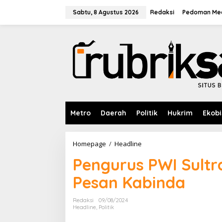
L
e
Sabtu, 8 Agustus 2026
Redaksi
Pedoman Med
w
a
t
i
k
e
k
o
n
t
e
Metro
Daerah
Politik
Hukrim
Ekobi
n
Homepage
/
Headline
P
e
Pengurus PWI Sultra
n
g
Pesan Kabinda
u
r
u
Redaksi
09/08/2024
s
Headline
,
Politik
P