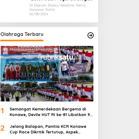
Nasional
Di Daerah, Ekobis, Headline, Metro,
Nasional, Politik
02/08/2026
Olahraga Terbaru
1
Semangat Kemerdekaan Bergema di
Konawe, Devile HUT RI ke-81 Libatkan 98
Barisan
2
Jelang Balapan, Panitia KCR Konawe
Cup Race Dikritik Tertutup, Aspek
Keselamatan Dipertanyakan