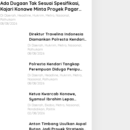
Ada Dugaan Tak Sesuai Spesifikasi,
Kajari Konawe Minta Proyek Pagar
Rupbasan Rp1,9 Miliar Dihentikan
Di Daerah, Headline, Hukrim, Metro, Nasional,
Polhukam
08/08/2026
Direktur Travelina Indonesia
Diamankan Polresta Kendari,
Kasus Penelantaran Jemaah
Di Daerah, Hukrim, Metro, Nasional,
Polhukam
Umrah Masuk Babak Baru
08/08/2026
Polresta Kendari Tangkap
Perempuan Diduga Penipu
Proyek, Korban Rugi Rp588,1
Di Daerah, Headline, Hukrim, Metro,
Nasional, Polhukam
Juta
08/08/2026
Ketua Kwarcab Konawe,
Syamsul Ibrahim Lepas
Kontingen Jamnas XII 2026
Di Daerah, Ekobis, Metro, Nasional,
Pendidikan, Politik
02/08/2026
Anton Timbang Usulkan Aspal
Buton Jadi Proyek Strategis