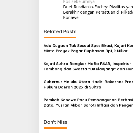
N
Pos sebelumnya
Duet Rusdianto-Fachry: Rivalitas ya
a
Berakhir dengan Persatuan di Pilkad
v
Konawe
i
Related Posts
g
a
Ada Dugaan Tak Sesuai Spesifikasi, Kajari K
s
Minta Proyek Pagar Rupbasan Rp1,9 Miliar
Dihentikan
i
Kejati Sultra Bongkar Mafia RKAB, Inspektur
p
Tambang dan Swasta “Ditelanjangi” dari Ru
Rumah
o
Gubernur Maluku Utara Hadiri Rakornas Pro
s
Hukum Daerah 2025 di Sultra
Pemkab Konawe Pacu Pembangunan Berbasi
Data, Yusran Akbar Soroti Inflasi dan Penge
Kemiskinan
Don't Miss