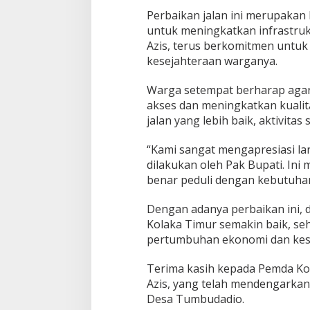
u
Perbaikan jalan ini merupakan
p
untuk meningkatkan infrastrukt
a
t
Azis, terus berkomitmen untuk
i
kesejahteraan warganya.
Warga setempat berharap aga
akses dan meningkatkan kualit
jalan yang lebih baik, aktivitas
“Kami sangat mengapresiasi l
dilakukan oleh Pak Bupati. In
benar peduli dengan kebutuha
Dengan adanya perbaikan ini, d
Kolaka Timur semakin baik, s
pertumbuhan ekonomi dan kese
Terima kasih kepada Pemda Ko
Azis, yang telah mendengarka
Desa Tumbudadio.