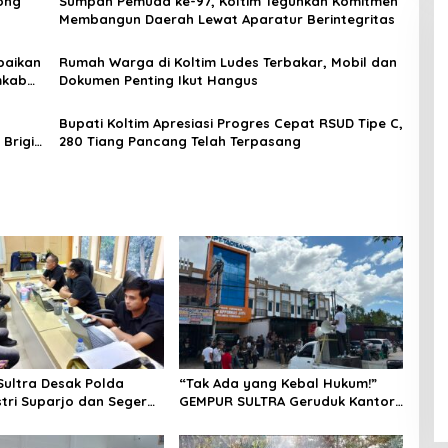
ong
Sumpah Pemuda ke-97, Koltim Teguhkan Komitmen
Membangun Daerah Lewat Aparatur Berintegritas
baikan
Rumah Warga di Koltim Ludes Terbakar, Mobil dan
mkab
Dokumen Penting Ikut Hangus
Bupati Koltim Apresiasi Progres Cepat RSUD Tipe C,
Brigif
280 Tiang Pancang Telah Terpasang
ultra Desak Polda
“Tak Ada yang Kebal Hukum!”
stri Suparjo dan Segera
GEMPUR SULTRA Geruduk Kantor
ersangka Kasus Tambang
Fajar S Tanawali dan PT
Tadisangka, Siap Kuasai Lahan