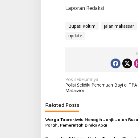
Laporan Redaksi
Bupati Koltim
jalan makassar
update
I
N
Pos sebelumnya
Polisi Selidiki Penemuan Bayi di TPA
a
Mataiwoi
v
i
Related Posts
g
Warga Taore–Awiu Menagih Janji: Jalan Rus
a
Parah, Pemerintah Dinilai Abai
s