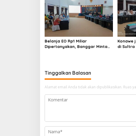
Belanja EO Rp1 Miliar
Konawe j
Dipertanyakan, Banggar Minta
di Sultra 
Anggaran Dinas Pariwisata
Perpusta
Konawe Dirasionalisasi
Restui A
Tinggalkan Balasan
Alamat email Anda tidak akan dipublikasikan.
Ruas ya