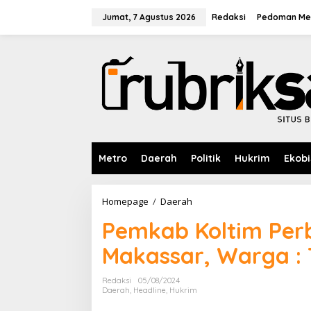
L
e
Jumat, 7 Agustus 2026
Redaksi
Pedoman Med
w
a
t
i
k
e
k
o
n
t
e
Metro
Daerah
Politik
Hukrim
Ekobi
n
Homepage
/
Daerah
P
e
Pemkab Koltim Perb
m
k
Makassar, Warga : 
a
b
K
Redaksi
05/08/2024
o
Daerah
,
Headline
,
Hukrim
l