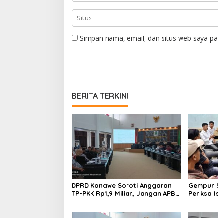
Simpan nama, email, dan situs web saya pa
BERITA TERKINI
DPRD Konawe Soroti Anggaran
Gempur S
TP-PKK Rp1,9 Miliar, Jangan APBD
Periksa I
Habis untuk Perjalanan Dinas
Tahan T
Ilegal