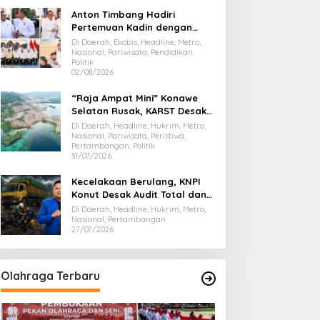
Anton Timbang Hadiri
Pertemuan Kadin dengan
Presiden Prabowo, Bawa Misi
Di Daerah, Ekobis, Headline, Metro,
Majukan Ekonomi Sultra
Nasional, Pariwisata, Pendidikan,
Politik
02/08/2026
“Raja Ampat Mini” Konawe
Selatan Rusak, KARST Desak
Gubernur Evaluasi Total
Di Daerah, Headline, Hukrim, Metro,
Dispar Sultra
Nasional, Pariwisata, Peristiwa,
Pertambangan, Politik
31/07/2026
Kecelakaan Berulang, KNPI
Konut Desak Audit Total dan
Hentikan Hauling PT SPL
Di Daerah, Headline, Hukrim, Metro,
Nasional, Pertambangan
27/07/2026
Olahraga Terbaru