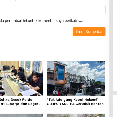
da peramban ini untuk komentar saya berikutnya.
ultra Desak Polda
“Tak Ada yang Kebal Hukum!”
stri Suparjo dan Segera
GEMPUR SULTRA Geruduk Kantor
ersangka Kasus Tambang
Fajar S Tanawali dan PT
Tadisangka, Siap Kuasai Lahan
Puuwatu