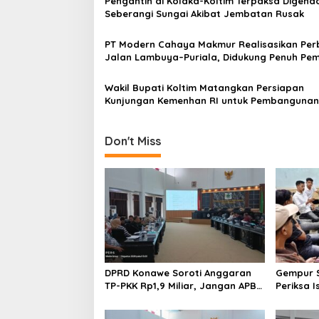
Pengantin di Kolaka-Koltim Terpaksa Digend
i
Seberangi Sungai Akibat Jembatan Rusak
p
o
PT Modern Cahaya Makmur Realisasikan Per
Jalan Lambuya–Puriala, Didukung Penuh Pe
s
Konawe
Wakil Bupati Koltim Matangkan Persiapan
Kunjungan Kemenhan RI untuk Pembangunan 
di Ueesi
Don't Miss
DPRD Konawe Soroti Anggaran
Gempur S
TP-PKK Rp1,9 Miliar, Jangan APBD
Periksa I
Habis untuk Perjalanan Dinas
Tahan T
Ilegal