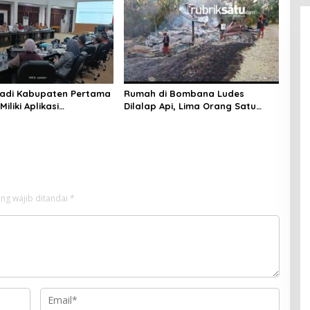
Puuwatu
adi Kabupaten Pertama
Rumah di Bombana Ludes
Miliki Aplikasi
Dilalap Api, Lima Orang Satu
kaan Digital, DPRD
Keluarga Meninggal Dunia
nggaran Rp200 Juta
ng wajib ditandai
*