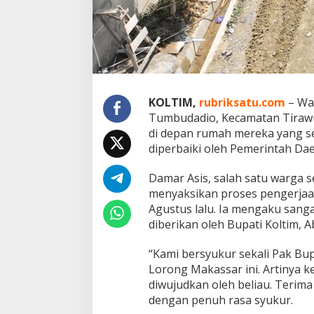
s
s
a
r
,
W
a
r
KOLTIM,
rubriksatu.com
– Wa
g
Tumbudadio, Kecamatan Tirawuta
a
:
di depan rumah mereka yang se
T
diperbaiki oleh Pemerintah Da
e
r
Damar Asis, salah satu warga s
i
menyaksikan proses pengerjaan
m
a
Agustus lalu. Ia mengaku sang
k
diberikan oleh Bupati Koltim, A
a
s
“Kami bersyukur sekali Pak Bup
i
Lorong Makassar ini. Artinya k
P
a
diwujudkan oleh beliau. Terima
k
dengan penuh rasa syukur.
B