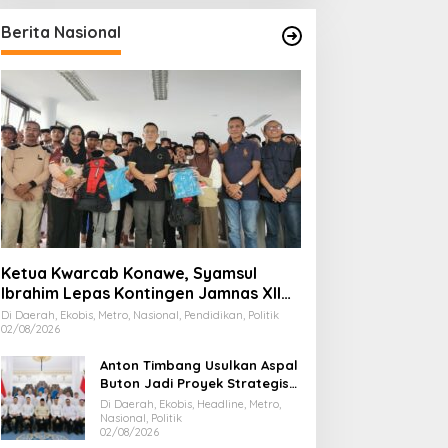
Berita Nasional
Ketua Kwarcab Konawe, Syamsul
Ibrahim Lepas Kontingen Jamnas XII
2026
Di Daerah, Ekobis, Metro, Nasional, Pendidikan, Politik
02/08/2026
Anton Timbang Usulkan Aspal
Buton Jadi Proyek Strategis
Nasional
Di Daerah, Ekobis, Headline, Metro,
Nasional, Politik
02/08/2026