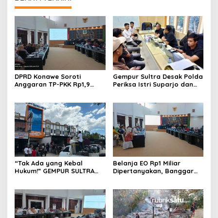
DPRD Konawe Soroti
Gempur Sultra Desak Polda
Anggaran TP-PKK Rp1,9
Periksa Istri Suparjo dan
Miliar, Jangan APBD Habis
Segera Tahan Tersangka
untuk Perjalanan Dinas
Kasus Tambang Ilegal
“Tak Ada yang Kebal
Belanja EO Rp1 Miliar
Hukum!” GEMPUR SULTRA
Dipertanyakan, Banggar
Geruduk Kantor Fajar S
Minta Anggaran Dinas
Tanawali dan PT
Pariwisata Konawe
Tadisangka, Siap Kuasai
Dirasionalisasi
Lahan Puuwatu