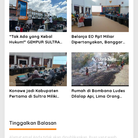
“Tak Ada yang Kebal
Belanja EO Rp1 Miliar
Hukum!” GEMPUR SULTRA
Dipertanyakan, Banggar
Geruduk Kantor Fajar S
Minta Anggaran Dinas
Tanawali dan PT
Pariwisata Konawe
Tadisangka, Siap Kuasai
Dirasionalisasi
Lahan Puuwatu
Konawe jadi Kabupaten
Rumah di Bombana Ludes
Pertama di Sultra Miliki
Dilalap Api, Lima Orang
Aplikasi Perpustakaan
Satu Keluarga Meninggal
Digital, DPRD Restui
Dunia
Anggaran Rp200 Juta
Tinggalkan Balasan
Alamat email Anda tidak akan dipublikasikan.
Ruas yang wajib