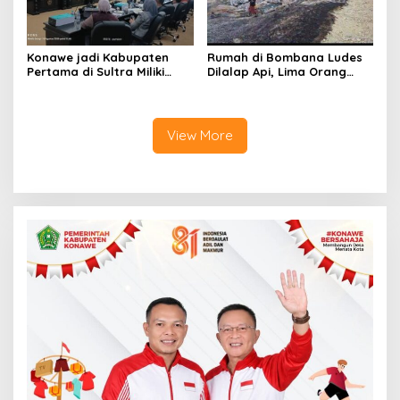
Konawe jadi Kabupaten
Rumah di Bombana Ludes
Pertama di Sultra Miliki
Dilalap Api, Lima Orang
Aplikasi Perpustakaan
Satu Keluarga Meninggal
Digital, DPRD Restui
Dunia
Anggaran Rp200 Juta
View More