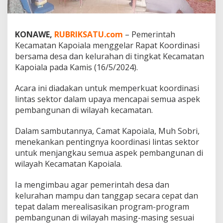
a
p
o
i
KONAWE,
RUBRIKSATU.com
– Pemerintah
a
Kecamatan Kapoiala menggelar Rapat Koordinasi
l
bersama desa dan kelurahan di tingkat Kecamatan
a
Kapoiala pada Kamis (16/5/2024).
G
e
l
Acara ini diadakan untuk memperkuat koordinasi
a
lintas sektor dalam upaya mencapai semua aspek
r
pembangunan di wilayah kecamatan.
R
a
Dalam sambutannya, Camat Kapoiala, Muh Sobri,
p
a
menekankan pentingnya koordinasi lintas sektor
t
untuk menjangkau semua aspek pembangunan di
K
wilayah Kecamatan Kapoiala.
o
o
Ia mengimbau agar pemerintah desa dan
r
d
kelurahan mampu dan tanggap secara cepat dan
i
tepat dalam merealisasikan program-program
n
pembangunan di wilayah masing-masing sesuai
a