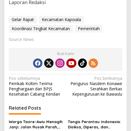
Laporan Redaksi
Gelar Rapat
Kecamatan Kapoiala
Koordinasi Tingkat Kecamatan
Pemerintah
Source News
Ikuti Kami
N
Pos sebelumnya
Pos berikutnya
Pemkab Koltim Terima
Pengurus Nasdem Konawe
a
Penghargaan dari BPJS
Serahkan Berkas
v
Kesehatan Cabang Kendari
Kepengurusan ke Bawaslu
i
Related Posts
g
a
Warga Taore–Awiu Menagih
Tangis Perantau Indonesia:
s
Janji: Jalan Rusak Parah,
Disiksa, Diperas, dan