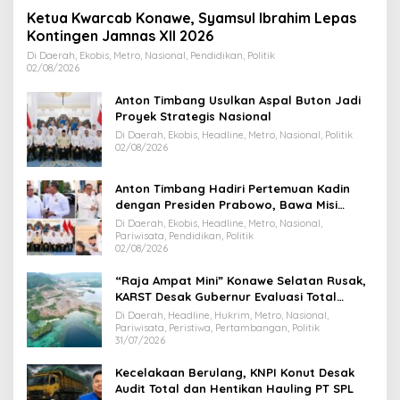
Ketua Kwarcab Konawe, Syamsul Ibrahim Lepas
Kontingen Jamnas XII 2026
Di Daerah, Ekobis, Metro, Nasional, Pendidikan, Politik
02/08/2026
Anton Timbang Usulkan Aspal Buton Jadi
Proyek Strategis Nasional
Di Daerah, Ekobis, Headline, Metro, Nasional, Politik
02/08/2026
Anton Timbang Hadiri Pertemuan Kadin
dengan Presiden Prabowo, Bawa Misi
Majukan Ekonomi Sultra
Di Daerah, Ekobis, Headline, Metro, Nasional,
Pariwisata, Pendidikan, Politik
02/08/2026
“Raja Ampat Mini” Konawe Selatan Rusak,
KARST Desak Gubernur Evaluasi Total
Dispar Sultra
Di Daerah, Headline, Hukrim, Metro, Nasional,
Pariwisata, Peristiwa, Pertambangan, Politik
31/07/2026
Kecelakaan Berulang, KNPI Konut Desak
Audit Total dan Hentikan Hauling PT SPL