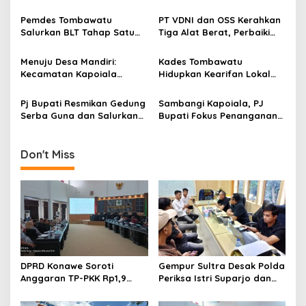
Pemerintah Dinilai Abai
Dipaksa Minum Air Toilet di
i
Kamboja
Pemdes Tombawatu
PT VDNI dan OSS Kerahkan
p
Salurkan BLT Tahap Satu
Tiga Alat Berat, Perbaiki
untuk 9 Keluarga Penerima
Jalan di Desa Ululalimbue
o
Manfaat
dan Kapoiala Baru
Menuju Desa Mandiri:
Kades Tombawatu
s
Kecamatan Kapoiala
Hidupkan Kearifan Lokal
Memimpin Pengukuran
dengan “Tolak Bala” di
Indeks Desa Membangun
Pantai Tombawatu
Pj Bupati Resmikan Gedung
Sambangi Kapoiala, PJ
Menjelang Tahun Baru
Serba Guna dan Salurkan
Bupati Fokus Penanganan
Bantuan Beras di Kapoiala
Kemiskinan, Inflasi, dan
Stunting
Don't Miss
DPRD Konawe Soroti
Gempur Sultra Desak Polda
Anggaran TP-PKK Rp1,9
Periksa Istri Suparjo dan
Miliar, Jangan APBD Habis
Segera Tahan Tersangka
untuk Perjalanan Dinas
Kasus Tambang Ilegal