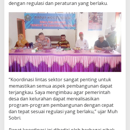
dengan regulasi dan peraturan yang berlaku.
s
i
T
i
n
g
k
a
t
K
e
c
a
m
a
“Koordinasi lintas sektor sangat penting untuk
t
memastikan semua aspek pembangunan dapat
a
terjangkau. Saya mengimbau agar pemerintah
n
desa dan kelurahan dapat merealisasikan
program-program pembangunan dengan cepat
dan tepat sesuai regulasi yang berlaku,” ujar Muh
Sobri.