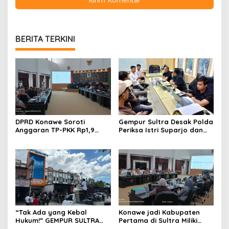
BERITA TERKINI
DPRD Konawe Soroti
Gempur Sultra Desak Polda
Anggaran TP-PKK Rp1,9
Periksa Istri Suparjo dan
Miliar, Jangan APBD Habis
Segera Tahan Tersangka
untuk Perjalanan Dinas
Kasus Tambang Ilegal
“Tak Ada yang Kebal
Konawe jadi Kabupaten
Hukum!” GEMPUR SULTRA
Pertama di Sultra Miliki
Geruduk Kantor Fajar S
Aplikasi Perpustakaan