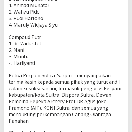
r
1. Ahmad Munatar
a
2. Wahyu Pido
2
3. Rudi Hartono
0
4. Maruly Widjaya Siyu
2
4
Compoud Putri
1. dr. Widiastuti
2. Nani
3. Muntia
4. Harliyanti
Ketua Perpani Sultra, Sarjono, menyampaikan
terima kasih kepada semua pihak yang turut andil
dalam kesuksesan ini, termasuk pengurus Perpani
kabupaten/kota Sultra, Dispora Sultra, Dewan
Pembina Bepeka Archery Prof DR Agus Joko
Pramono (AJP), KONI Sultra, dan semua yang
mendukung perkembangan Cabang Olahraga
Panahan.