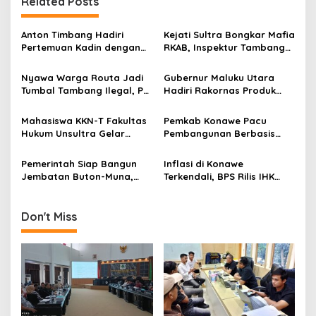
Related Posts
a
s
Anton Timbang Hadiri
Kejati Sultra Bongkar Mafia
i
Pertemuan Kadin dengan
RKAB, Inspektur Tambang
p
Presiden Prabowo, Bawa
dan Swasta “Ditelanjangi”
Misi Majukan Ekonomi
dari Rumah ke Rumah
Nyawa Warga Routa Jadi
Gubernur Maluku Utara
o
Sultra
Tumbal Tambang Ilegal, PT
Hadiri Rakornas Produk
s
ANN Diduga Kebal Hukum
Hukum Daerah 2025 di
Sultra
Mahasiswa KKN-T Fakultas
Pemkab Konawe Pacu
Hukum Unsultra Gelar
Pembangunan Berbasis
Penyuluhan Hukum di SMAN
Data, Yusran Akbar Soroti
1 Sampara
Inflasi dan Pengentasan
Pemerintah Siap Bangun
Inflasi di Konawe
Kemiskinan
Jembatan Buton-Muna,
Terkendali, BPS Rilis IHK
Konektivitas Kawasan Timur
Juni 2025: Kesehatan Alami
Indonesia Siap Terkerek
Kenaikan Tertinggi
Don't Miss