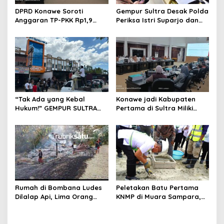
DPRD Konawe Soroti
Gempur Sultra Desak Polda
Anggaran TP-PKK Rp1,9
Periksa Istri Suparjo dan
Miliar, Jangan APBD Habis
Segera Tahan Tersangka
untuk Perjalanan Dinas
Kasus Tambang Ilegal
“Tak Ada yang Kebal
Konawe jadi Kabupaten
Hukum!” GEMPUR SULTRA
Pertama di Sultra Miliki
Geruduk Kantor Fajar S
Aplikasi Perpustakaan
Tanawali dan PT
Digital, DPRD Restui
Tadisangka, Siap Kuasai
Anggaran Rp200 Juta
Lahan Puuwatu
Rumah di Bombana Ludes
Peletakan Batu Pertama
Dilalap Api, Lima Orang
KNMP di Muara Sampara,
Satu Keluarga Meninggal
Wabup Konawe Ajak Desa
Dunia
Jemput Program Pusat