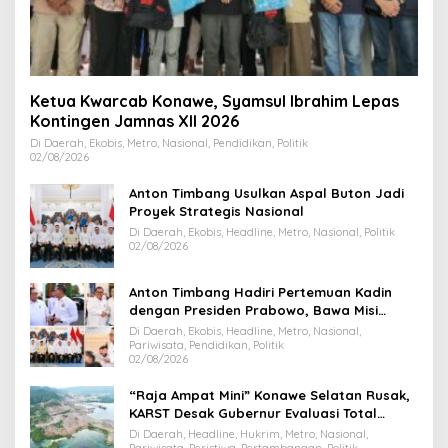
Ketua Kwarcab Konawe, Syamsul Ibrahim Lepas
Kontingen Jamnas XII 2026
Di Daerah, Ekobis, Metro, Nasional, Pendidikan, Politik
02/08/2026
Anton Timbang Usulkan Aspal Buton Jadi
Proyek Strategis Nasional
Di Daerah, Ekobis, Headline, Metro, Nasional, Politik
02/08/2026
Anton Timbang Hadiri Pertemuan Kadin
dengan Presiden Prabowo, Bawa Misi
Majukan Ekonomi Sultra
Di Daerah, Ekobis, Headline, Metro, Nasional,
Pariwisata, Pendidikan, Politik
02/08/2026
“Raja Ampat Mini” Konawe Selatan Rusak,
KARST Desak Gubernur Evaluasi Total
Dispar Sultra
Di Daerah, Headline, Hukrim, Metro, Nasional,
Pariwisata, Peristiwa, Pertambangan, Politik