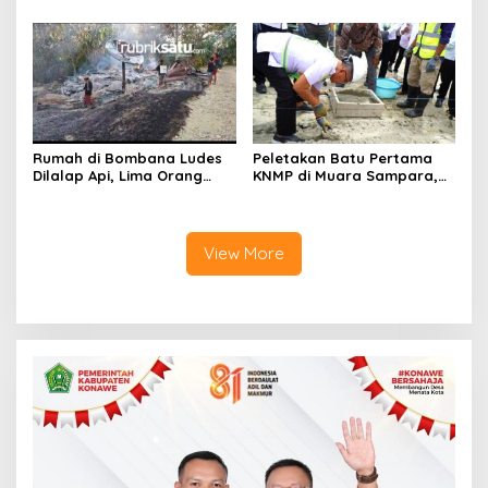
Tanawali dan PT
Digital, DPRD Restui
Tadisangka, Siap Kuasai
Anggaran Rp200 Juta
Lahan Puuwatu
Rumah di Bombana Ludes
Peletakan Batu Pertama
Dilalap Api, Lima Orang
KNMP di Muara Sampara,
Satu Keluarga Meninggal
Wabup Konawe Ajak Desa
Dunia
Jemput Program Pusat
View More