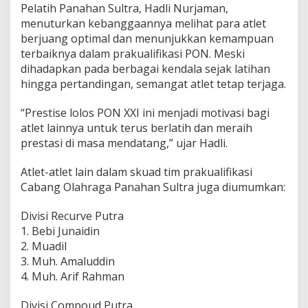
Pelatih Panahan Sultra, Hadli Nurjaman,
k
e
menuturkan kebanggaannya melihat para atlet
t
berjuang optimal dan menunjukkan kemampuan
P
terbaiknya dalam prakualifikasi PON. Meski
O
dihadapkan pada berbagai kendala sejak latihan
N
hingga pertandingan, semangat atlet tetap terjaga.
X
X
I
“Prestise lolos PON XXI ini menjadi motivasi bagi
A
atlet lainnya untuk terus berlatih dan meraih
c
prestasi di masa mendatang,” ujar Hadli.
e
h
-
Atlet-atlet lain dalam skuad tim prakualifikasi
S
Cabang Olahraga Panahan Sultra juga diumumkan:
u
m
Divisi Recurve Putra
a
1. Bebi Junaidin
t
e
2. Muadil
r
3. Muh. Amaluddin
a
4. Muh. Arif Rahman
U
t
Divisi Compoud Putra
a