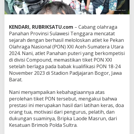
e
t
P
a
n
KENDARI, RUBRIKSATU.com
– Cabang olahraga
a
Panahan Provinsi Sulawesi Tenggara mencatat
h
sejarah dengan berhasil meloloskan atlet ke Pekan
a
Olahraga Nasional (PON) XXI Aceh-Sumatera Utara
n
S
2024. Nani, atlet Panahan puteri yang berkompetisi
u
di divisi Compound, memastikan tiket PON XXI
l
setelah berlaga pada babak kualifikasi PON 18-24
t
November 2023 di Stadion Padjajaran Bogor, Jawa
r
a
Barat.
P
a
Nani menyampaikan kebahagiaannya atas
s
perolehan tiket PON tersebut, mengakui bahwa
t
prestasi ini merupakan hasil dari latihan keras, doa
i
k
orang tua, motivasi dari pengurus, pelatih, dan
a
dukungan suaminya, Bripka Laode Masrun, dari
n
Kesatuan Brimob Polda Sultra.
T
i