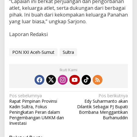
“Capaian ini berkat perjuangan dan pengorbanan
atlet, keluarga atlet, serta dukungan dari berbagai
pihak. Ini buah dari kekompakan keluarga Panahan
yang luar biasa,” ungkap Sarjono.
Laporan Redaksi
PON XXI Aceh-Sumut
Sultra
Ikuti Kami
N
Pos sebelumnya
Pos berikutnya
Rapat Pimpinan Provinsi
Edy Suharmanto akan
a
Kadin Sultra, Fokus
Dilantik Sebagai PJ Bupati
v
Peningkatan Peran dalam
Bombana Menggantikan
Pengembangan UMKM dan
Burhanuddin
i
Investasi
g