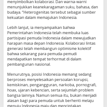
menyimbolkan kolaborasi. Dan warna-warni
e
menunjukkan keanekaragaman suku, bahasa, dan
s
budaya. “Heterogenitas tersebut sebagai sumber
i
a
kekuatan dalam memajukan Indonesia.
Lebih lanjut, ia menyampaikan bahwa
Pemerintahan Indonesia telah membuka luas
partisipasi pemuda Indonesia dalam mewujudkan
harapan masa depan Indonesia. Kolaborasi lintas
generasi telah membangun optimisme kolektif
bahwa sekarang para pemuda-pemudi
mendapatkan tempat terhormat di dalam
pembangunan nasional.
Menurutnya, posisi Indonesia memang sedang
berproses menyelesaikan persoalan korupsi,
kemiskinan, pengangguran, narkoba, pornografi,
hoax, ujaran kebencian, serta sejumlah problem
bangsa lainnya. Namun semua itu, bukan menjadi
alasan bagi para pemuda untuk berhenti melaju
menuju Indonesia maju dan menciptakan