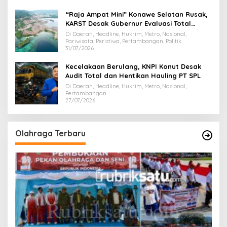
“Raja Ampat Mini” Konawe Selatan Rusak,
KARST Desak Gubernur Evaluasi Total
Dispar Sultra
Di Daerah, Headline, Hukrim, Metro, Nasional,
Pariwisata, Peristiwa, Pertambangan, Politik
31/07/2026
Kecelakaan Berulang, KNPI Konut Desak
Audit Total dan Hentikan Hauling PT SPL
Di Daerah, Headline, Hukrim, Metro, Nasional,
Pertambangan
27/07/2026
Olahraga Terbaru