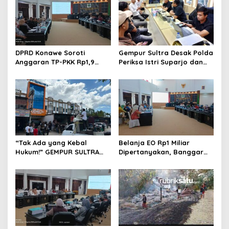
DPRD Konawe Soroti
Gempur Sultra Desak Polda
Anggaran TP-PKK Rp1,9
Periksa Istri Suparjo dan
Miliar, Jangan APBD Habis
Segera Tahan Tersangka
untuk Perjalanan Dinas
Kasus Tambang Ilegal
“Tak Ada yang Kebal
Belanja EO Rp1 Miliar
Hukum!” GEMPUR SULTRA
Dipertanyakan, Banggar
Geruduk Kantor Fajar S
Minta Anggaran Dinas
Tanawali dan PT
Pariwisata Konawe
Tadisangka, Siap Kuasai
Dirasionalisasi
Lahan Puuwatu