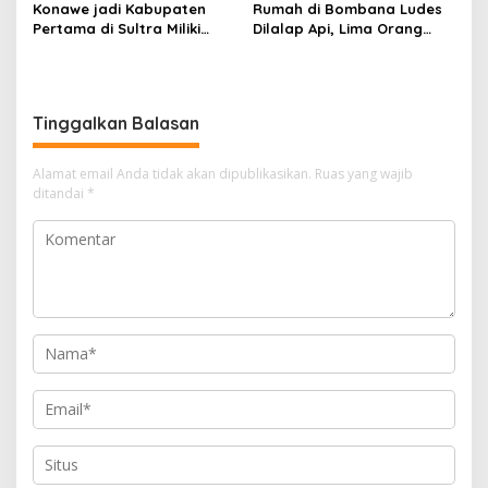
Konawe jadi Kabupaten
Rumah di Bombana Ludes
Pertama di Sultra Miliki
Dilalap Api, Lima Orang
Aplikasi Perpustakaan
Satu Keluarga Meninggal
Digital, DPRD Restui
Dunia
Anggaran Rp200 Juta
Tinggalkan Balasan
Alamat email Anda tidak akan dipublikasikan.
Ruas yang wajib
ditandai
*