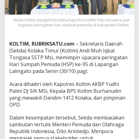
P
e
m
Sekda Koltim (tengah) bersama Kapolres Koltim foto bersama usai
u
kegiatan peringatan hari sumpah pemuda di Kabupaten Koltim.
d
a
d
i
KOLTIM, RUBRIKSATU.com
– Sekretaris Daerah
K
(Sekda) Kolaka Timur (Koltim) Andi Muh Iqbal
o
Tongasa SSTP Msi, memimpin upacara peringatan
l
Hari Sumpah Pemuda (HSP) ke-95 di Lapangan
t
Lalingato pada Senin (30/10) pagi.
i
m
:
Acara dihadiri oleh Kapolres Koltim AKBP Yudhi
S
Palmi DJ SIK MSi, Kepala BPS Koltim Burhanudin
e
yang mewakili Dandim 1412 Kolaka, dan pimpinan
m
OPD.
a
n
g
Dalam kesempatan tersebut, Sekda membacakan
a
sambutan tertulis Menteri Pemuda dan Olahraga
t
Republik Indonesia, Dito Ariotedjo. Menpora
K
mengajak semua stakeholder untuk
o