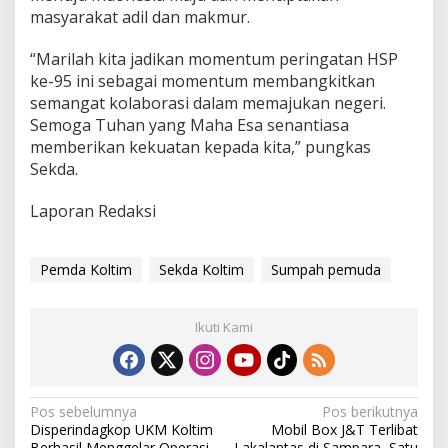
masyarakat adil dan makmur.
“Marilah kita jadikan momentum peringatan HSP
ke-95 ini sebagai momentum membangkitkan
semangat kolaborasi dalam memajukan negeri.
Semoga Tuhan yang Maha Esa senantiasa
memberikan kekuatan kepada kita,” pungkas
Sekda.
Laporan Redaksi
Pemda Koltim
Sekda Koltim
Sumpah pemuda
Ikuti Kami
N
Pos sebelumnya
Pos berikutnya
Disperindagkop UKM Koltim
Mobil Box J&T Terlibat
a
Berhasil Menggelar Operasi
Lakalantas di Sampara, Satu