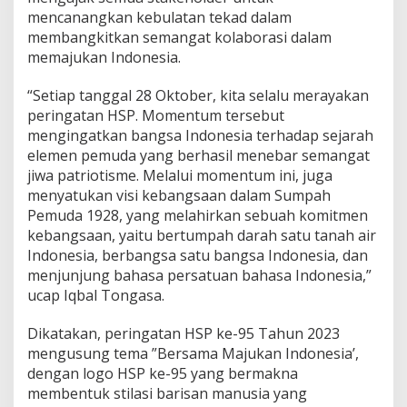
l
mencanangkan kebulatan tekad dalam
a
membangkitkan semangat kolaborasi dalam
b
memajukan Indonesia.
o
r
“Setiap tanggal 28 Oktober, kita selalu merayakan
a
s
peringatan HSP. Momentum tersebut
i
mengingatkan bangsa Indonesia terhadap sejarah
u
elemen pemuda yang berhasil menebar semangat
n
jiwa patriotisme. Melalui momentum ini, juga
t
u
menyatukan visi kebangsaan dalam Sumpah
k
Pemuda 1928, yang melahirkan sebuah komitmen
M
kebangsaan, yaitu bertumpah darah satu tanah air
a
Indonesia, berbangsa satu bangsa Indonesia, dan
j
menjunjung bahasa persatuan bahasa Indonesia,”
u
k
ucap Iqbal Tongasa.
a
n
Dikatakan, peringatan HSP ke-95 Tahun 2023
I
mengusung tema ”Bersama Majukan Indonesia’,
n
dengan logo HSP ke-95 yang bermakna
d
o
membentuk stilasi barisan manusia yang
n