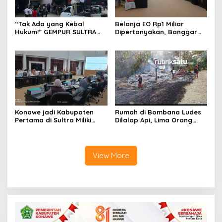
“Tak Ada yang Kebal
Belanja EO Rp1 Miliar
Hukum!” GEMPUR SULTRA
Dipertanyakan, Banggar
Geruduk Kantor Fajar S
Minta Anggaran Dinas
Tanawali dan PT
Pariwisata Konawe
Tadisangka, Siap Kuasai
Dirasionalisasi
Lahan Puuwatu
Konawe jadi Kabupaten
Rumah di Bombana Ludes
Pertama di Sultra Miliki
Dilalap Api, Lima Orang
Aplikasi Perpustakaan
Satu Keluarga Meninggal
Digital, DPRD Restui
Dunia
Anggaran Rp200 Juta
View More