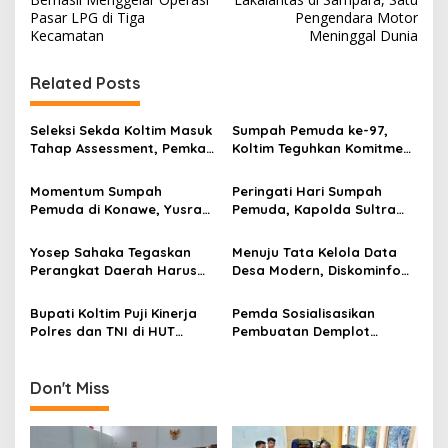
v
Pasar LPG di Tiga
Pengendara Motor
Kecamatan
Meninggal Dunia
i
g
Related Posts
a
s
Seleksi Sekda Koltim Masuk
Sumpah Pemuda ke-97,
Tahap Assessment, Pemkab
Koltim Teguhkan Komitmen
i
Tekankan Transparansi dan
Membangun Daerah Lewat
p
Profesionalisme
Aparatur Berintegritas
Momentum Sumpah
Peringati Hari Sumpah
Pemuda di Konawe, Yusran
Pemuda, Kapolda Sultra
o
Akbar Ingatkan Generasi
Tekankan Peran Pemuda
s
Muda Tak Lupakan
Jadi Motor Perubahan
Yosep Sahaka Tegaskan
Menuju Tata Kelola Data
Semangat 1928
Perangkat Daerah Harus
Desa Modern, Diskominfo
Gaspol Realisasi Anggaran
Koltim Tingkatkan
dan Konstruksi
Kapasitas Perangkat Desa
Bupati Koltim Puji Kinerja
Pemda Sosialisasikan
Polres dan TNI di HUT
Pembuatan Demplot
Bhayangkara ke-79
Persawahan di Kawasan
Transmigrasi Desa
Tongauna
Don't Miss