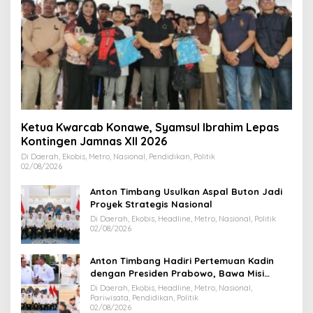
Ketua Kwarcab Konawe, Syamsul Ibrahim Lepas
Kontingen Jamnas XII 2026
Di Daerah, Ekobis, Metro, Nasional, Pendidikan, Politik
02/08/2026
Anton Timbang Usulkan Aspal Buton Jadi
Proyek Strategis Nasional
Di Daerah, Ekobis, Headline, Metro, Nasional, Politik
02/08/2026
Anton Timbang Hadiri Pertemuan Kadin
dengan Presiden Prabowo, Bawa Misi
Majukan Ekonomi Sultra
Di Daerah, Ekobis, Headline, Metro, Nasional,
Pariwisata, Pendidikan, Politik
02/08/2026