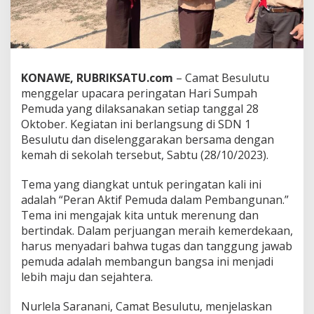
P
e
m
u
d
a
KONAWE, RUBRIKSATU.com
– Camat Besulutu
d
menggelar upacara peringatan Hari Sumpah
i
Pemuda yang dilaksanakan setiap tanggal 28
B
e
Oktober. Kegiatan ini berlangsung di SDN 1
s
Besulutu dan diselenggarakan bersama dengan
u
kemah di sekolah tersebut, Sabtu (28/10/2023).
l
u
Tema yang diangkat untuk peringatan kali ini
t
u
adalah “Peran Aktif Pemuda dalam Pembangunan.”
,
Tema ini mengajak kita untuk merenung dan
P
bertindak. Dalam perjuangan meraih kemerdekaan,
e
harus menyadari bahwa tugas dan tanggung jawab
r
pemuda adalah membangun bangsa ini menjadi
a
n
lebih maju dan sejahtera.
A
k
Nurlela Saranani, Camat Besulutu, menjelaskan
t