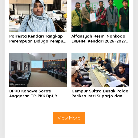
Dihentikan
Umrah Masuk Babak Baru
Polresta Kendari Tangkap
Alfansyah Resmi Nahkodai
Perempuan Diduga Penipu
LKBHMI Kendari 2026–2027,
Proyek, Korban Rugi
Bidik Penguatan Advokasi
Rp588,1 Juta
Hukum
DPRD Konawe Soroti
Gempur Sultra Desak Polda
Anggaran TP-PKK Rp1,9
Periksa Istri Suparjo dan
Miliar, Jangan APBD Habis
Segera Tahan Tersangka
untuk Perjalanan Dinas
Kasus Tambang Ilegal
View More