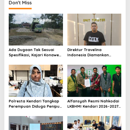
Don't Miss
Ada Dugaan Tak Sesuai
Direktur Travelina
Spesifikasi, Kajari Konawe
Indonesia Diamankan
Minta Proyek Pagar
Polresta Kendari, Kasus
Rupbasan Rp1,9 Miliar
Penelantaran Jemaah
Dihentikan
Umrah Masuk Babak Baru
Polresta Kendari Tangkap
Alfansyah Resmi Nahkodai
Perempuan Diduga Penipu
LKBHMI Kendari 2026–2027,
Proyek, Korban Rugi
Bidik Penguatan Advokasi
Rp588,1 Juta
Hukum