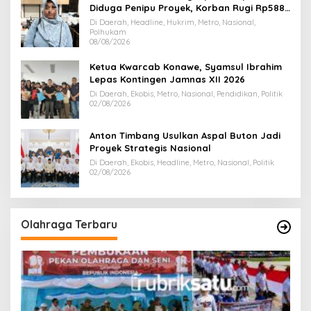
Diduga Penipu Proyek, Korban Rugi Rp588,1
Juta
Di Daerah, Headline, Hukrim, Metro, Nasional,
Polhukam
08/08/2026
Ketua Kwarcab Konawe, Syamsul Ibrahim
Lepas Kontingen Jamnas XII 2026
Di Daerah, Ekobis, Metro, Nasional, Pendidikan, Politik
02/08/2026
Anton Timbang Usulkan Aspal Buton Jadi
Proyek Strategis Nasional
Di Daerah, Ekobis, Headline, Metro, Nasional, Politik
02/08/2026
Olahraga Terbaru