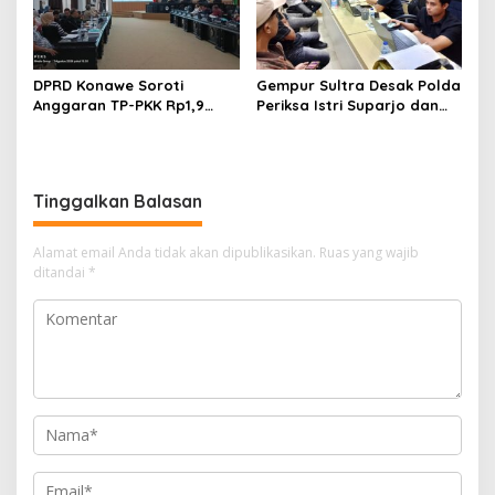
DPRD Konawe Soroti
Gempur Sultra Desak Polda
Anggaran TP-PKK Rp1,9
Periksa Istri Suparjo dan
Miliar, Jangan APBD Habis
Segera Tahan Tersangka
untuk Perjalanan Dinas
Kasus Tambang Ilegal
Tinggalkan Balasan
Alamat email Anda tidak akan dipublikasikan.
Ruas yang wajib
ditandai
*