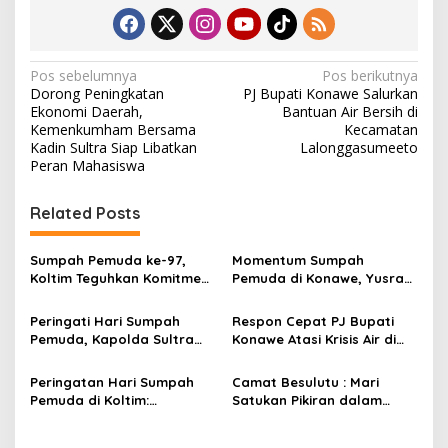
N
Pos sebelumnya
Pos berikutnya
Dorong Peningkatan
PJ Bupati Konawe Salurkan
a
Ekonomi Daerah,
Bantuan Air Bersih di
v
Kemenkumham Bersama
Kecamatan
Kadin Sultra Siap Libatkan
Lalonggasumeeto
i
Peran Mahasiswa
g
Related Posts
a
s
Sumpah Pemuda ke-97,
Momentum Sumpah
i
Koltim Teguhkan Komitmen
Pemuda di Konawe, Yusran
p
Membangun Daerah Lewat
Akbar Ingatkan Generasi
Aparatur Berintegritas
Muda Tak Lupakan
Peringati Hari Sumpah
Respon Cepat PJ Bupati
o
Semangat 1928
Pemuda, Kapolda Sultra
Konawe Atasi Krisis Air di
s
Tekankan Peran Pemuda
Desa Puulowaru
Jadi Motor Perubahan
Peringatan Hari Sumpah
Camat Besulutu : Mari
Pemuda di Koltim:
Satukan Pikiran dalam
Semangat Kolaborasi
Membangun Besulutu Lebih
untuk Majukan Indonesia
Maju dan Berkembang