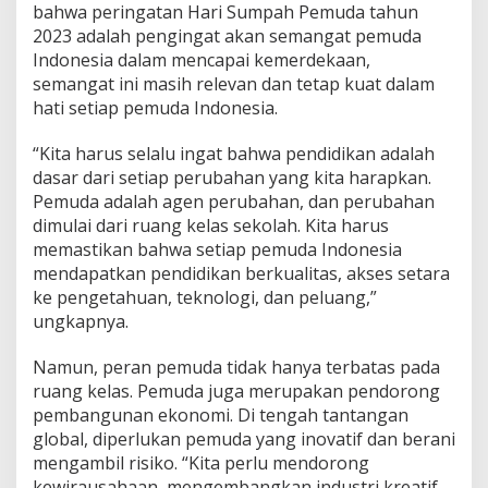
bahwa peringatan Hari Sumpah Pemuda tahun
i
2023 adalah pengingat akan semangat pemuda
f
P
Indonesia dalam mencapai kemerdekaan,
e
semangat ini masih relevan dan tetap kuat dalam
m
hati setiap pemuda Indonesia.
u
d
“Kita harus selalu ingat bahwa pendidikan adalah
a
d
dasar dari setiap perubahan yang kita harapkan.
a
Pemuda adalah agen perubahan, dan perubahan
l
dimulai dari ruang kelas sekolah. Kita harus
a
memastikan bahwa setiap pemuda Indonesia
m
P
mendapatkan pendidikan berkualitas, akses setara
e
ke pengetahuan, teknologi, dan peluang,”
m
ungkapnya.
b
a
Namun, peran pemuda tidak hanya terbatas pada
n
g
ruang kelas. Pemuda juga merupakan pendorong
u
pembangunan ekonomi. Di tengah tantangan
n
global, diperlukan pemuda yang inovatif dan berani
a
mengambil risiko. “Kita perlu mendorong
n
kewirausahaan, mengembangkan industri kreatif,