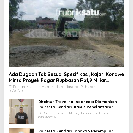
Ada Dugaan Tak Sesuai Spesifikasi, Kajari Konawe
Minta Proyek Pagar Rupbasan Rp1,9 Miliar
Dihentikan
Di Daerah, Headline, Hukrim, Metro, Nasional, Polhukam
08/08/2026
Direktur Travelina Indonesia Diamankan
Polresta Kendari, Kasus Penelantaran
Jemaah Umrah Masuk Babak Baru
Di Daerah, Hukrim, Metro, Nasional, Polhukam
08/08/2026
Polresta Kendari Tangkap Perempuan