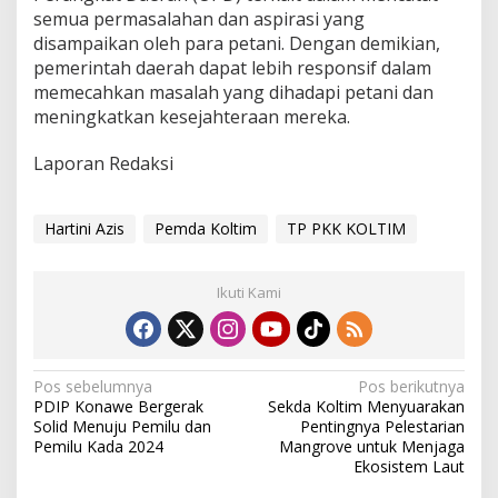
semua permasalahan dan aspirasi yang
i
disampaikan oleh para petani. Dengan demikian,
pemerintah daerah dapat lebih responsif dalam
memecahkan masalah yang dihadapi petani dan
meningkatkan kesejahteraan mereka.
Laporan Redaksi
Hartini Azis
Pemda Koltim
TP PKK KOLTIM
Ikuti Kami
N
Pos sebelumnya
Pos berikutnya
PDIP Konawe Bergerak
Sekda Koltim Menyuarakan
a
Solid Menuju Pemilu dan
Pentingnya Pelestarian
v
Pemilu Kada 2024
Mangrove untuk Menjaga
Ekosistem Laut
i