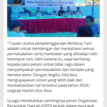
d
a
n
K
e
b
u
t
u
h
“Tujuan utama penyelenggaraan Rembuq Tani
a
adalah untuk mendengar dan memahami semua
n
permasalahan serta hambatan yang dihadapi oleh
p
kelompok tani. Oleh karena itu, saya berharap
a
d
kepada para petani untuk tidak ragu dalam
a
menyampaikan permasalahan dan kendala yang
R
mereka alami. Dengan begitu, kita bisa
e
mengupayakan solusi yang lebih baik dan
m
merealisasikan hal tersebut pada tahun 2024,”
b
u
ungkap Hartini Azis Ama.
g
T
Ia juga menekankan pentingnya peran Organisasi
a
Perangkat Daerah (OPD) terkait dalam mencatat
n