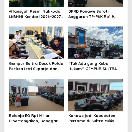
Alfansyah Resmi Nahkodai
DPRD Konawe Soroti
LKBHMI Kendari 2026–2027,
Anggaran TP-PKK Rp1,9
Bidik Penguatan Advokasi
Miliar, Jangan APBD Habis
Hukum
untuk Perjalanan Dinas
Gempur Sultra Desak Polda
“Tak Ada yang Kebal
Periksa Istri Suparjo dan
Hukum!” GEMPUR SULTRA
Segera Tahan Tersangka
Geruduk Kantor Fajar S
Kasus Tambang Ilegal
Tanawali dan PT
Tadisangka, Siap Kuasai
Lahan Puuwatu
Belanja EO Rp1 Miliar
Konawe jadi Kabupaten
Dipertanyakan, Banggar
Pertama di Sultra Miliki
Minta Anggaran Dinas
Aplikasi Perpustakaan
Pariwisata Konawe
Digital, DPRD Restui