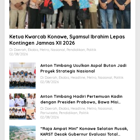
Ketua Kwarcab Konawe, Syamsul Ibrahim Lepas
Kontingen Jamnas XII 2026
Di Daerah, Ekobis, Metro, Nasional, Pendidikan, Politik
02/08/2026
Anton Timbang Usulkan Aspal Buton Jadi
Proyek Strategis Nasional
Di Daerah, Ekobis, Headline, Metro, Nasional, Politik
02/08/2026
Anton Timbang Hadiri Pertemuan Kadin
dengan Presiden Prabowo, Bawa Misi
Majukan Ekonomi Sultra
Di Daerah, Ekobis, Headline, Metro, Nasional,
Pariwisata, Pendidikan, Politik
02/08/2026
“Raja Ampat Mini” Konawe Selatan Rusak,
KARST Desak Gubernur Evaluasi Total
Dispar Sultra