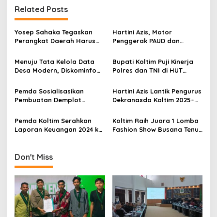
g
Related Posts
a
s
Yosep Sahaka Tegaskan
Hartini Azis, Motor
Perangkat Daerah Harus
Penggerak PAUD dan
i
Gaspol Realisasi Anggaran
Literasi Koltim
p
dan Konstruksi
Menuju Tata Kelola Data
Bupati Koltim Puji Kinerja
Desa Modern, Diskominfo
Polres dan TNI di HUT
o
Koltim Tingkatkan
Bhayangkara ke-79
s
Kapasitas Perangkat Desa
Pemda Sosialisasikan
Hartini Azis Lantik Pengurus
Pembuatan Demplot
Dekranasda Koltim 2025–
Persawahan di Kawasan
2030
Transmigrasi Desa
Pemda Koltim Serahkan
Koltim Raih Juara 1 Lomba
Tongauna
Laporan Keuangan 2024 ke
Fashion Show Busana Tenun
BPK Sultra
Sultra 2024
Don't Miss