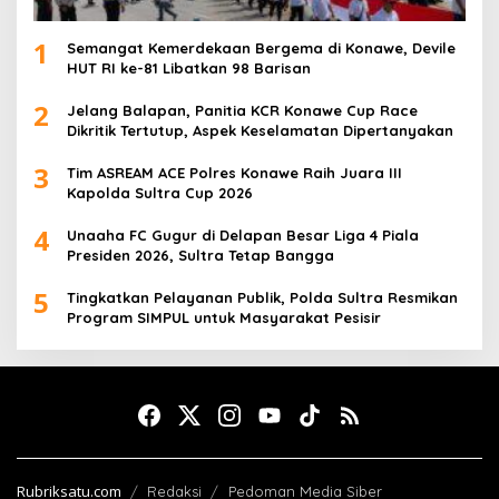
1
Semangat Kemerdekaan Bergema di Konawe, Devile
HUT RI ke-81 Libatkan 98 Barisan
2
Jelang Balapan, Panitia KCR Konawe Cup Race
Dikritik Tertutup, Aspek Keselamatan Dipertanyakan
3
Tim ASREAM ACE Polres Konawe Raih Juara III
Kapolda Sultra Cup 2026
4
Unaaha FC Gugur di Delapan Besar Liga 4 Piala
Presiden 2026, Sultra Tetap Bangga
5
Tingkatkan Pelayanan Publik, Polda Sultra Resmikan
Program SIMPUL untuk Masyarakat Pesisir
Rubriksatu.com
Redaksi
Pedoman Media Siber