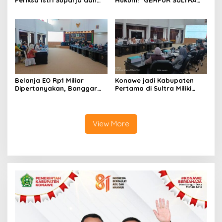
Periksa Istri Suparjo dan
Hukum!” GEMPUR SULTRA
Segera Tahan Tersangka
Geruduk Kantor Fajar S
Kasus Tambang Ilegal
Tanawali dan PT
Tadisangka, Siap Kuasai
Lahan Puuwatu
Belanja EO Rp1 Miliar
Konawe jadi Kabupaten
Dipertanyakan, Banggar
Pertama di Sultra Miliki
Minta Anggaran Dinas
Aplikasi Perpustakaan
Pariwisata Konawe
Digital, DPRD Restui
Dirasionalisasi
Anggaran Rp200 Juta
View More