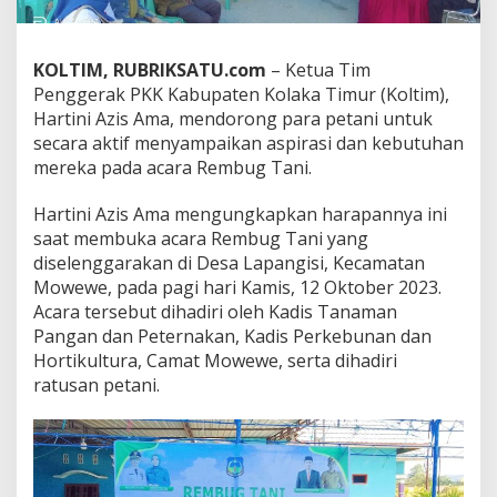
n
g
P
KOLTIM, RUBRIKSATU.com
– Ketua Tim
e
Penggerak PKK Kabupaten Kolaka Timur (Koltim),
t
a
Hartini Azis Ama, mendorong para petani untuk
n
secara aktif menyampaikan aspirasi dan kebutuhan
i
mereka pada acara Rembug Tani.
S
a
Hartini Azis Ama mengungkapkan harapannya ini
m
p
saat membuka acara Rembug Tani yang
a
diselenggarakan di Desa Lapangisi, Kecamatan
i
Mowewe, pada pagi hari Kamis, 12 Oktober 2023.
k
Acara tersebut dihadiri oleh Kadis Tanaman
a
n
Pangan dan Peternakan, Kadis Perkebunan dan
A
Hortikultura, Camat Mowewe, serta dihadiri
s
ratusan petani.
p
i
r
a
s
i