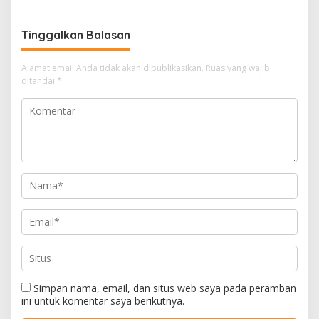
Dirasionalisasi
Anggaran Rp200 Juta
Tinggalkan Balasan
Alamat email Anda tidak akan dipublikasikan.
Ruas yang wajib
ditandai
*
Simpan nama, email, dan situs web saya pada peramban
ini untuk komentar saya berikutnya.