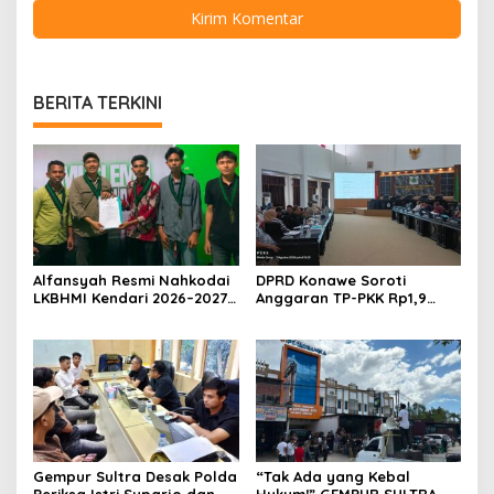
BERITA TERKINI
Alfansyah Resmi Nahkodai
DPRD Konawe Soroti
LKBHMI Kendari 2026–2027,
Anggaran TP-PKK Rp1,9
Bidik Penguatan Advokasi
Miliar, Jangan APBD Habis
Hukum
untuk Perjalanan Dinas
Gempur Sultra Desak Polda
“Tak Ada yang Kebal