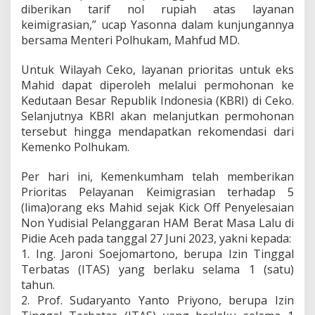
diberikan tarif nol rupiah atas layanan
P
keimigrasian,” ucap Yasonna dalam kunjungannya
e
l
bersama Menteri Polhukam, Mahfud MD.
a
n
Untuk Wilayah Ceko, layanan prioritas untuk eks
g
Mahid dapat diperoleh melalui permohonan ke
g
Kedutaan Besar Republik Indonesia (KBRI) di Ceko.
a
r
Selanjutnya KBRI akan melanjutkan permohonan
a
tersebut hingga mendapatkan rekomendasi dari
n
Kemenko Polhukam.
H
A
Per hari ini, Kemenkumham telah memberikan
M
B
Prioritas Pelayanan Keimigrasian terhadap 5
e
(lima)orang eks Mahid sejak Kick Off Penyelesaian
r
Non Yudisial Pelanggaran HAM Berat Masa Lalu di
a
Pidie Aceh pada tanggal 27 Juni 2023, yakni kepada:
t
1. Ing. Jaroni Soejomartono, berupa Izin Tinggal
Terbatas (ITAS) yang berlaku selama 1 (satu)
tahun.
2. Prof. Sudaryanto Yanto Priyono, berupa Izin