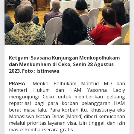
l
h
u
k
a
m
d
a
n
M
Ketgam: Suasana Kunjungan Menkopolhukam
e
n
dan Menkumham di Ceko, Senin 28 Agustus
k
2023. Foto : Istimewa
u
m
PRAHA–
Menko Polhukam Mahfud MD dan
h
Menteri Hukum dan HAM Yasonna Laoly
a
m
mengunjungi Ceko untuk memberikan peluang
B
repatriasi bagi para korban pelanggaran HAM
u
berat masa lalu. Para korban itu, khususnya eks
k
Mahasiswa Ikatan Dinas (Mahid) diberi kemudahan
a
L
melalui prioritas layanan visa, izin tinggal, dan izin
e
masuk kembali secara gratis.
b