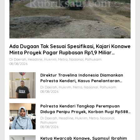
Ada Dugaan Tak Sesuai Spesifikasi, Kajari Konawe
Minta Proyek Pagar Rupbasan Rp1,9 Miliar
Dihentikan
Di Daerah, Headline, Hukrim, Metro, Nasional, Polhukam
08/08/2026
Direktur Travelina Indonesia Diamankan
Polresta Kendari, Kasus Penelantaran
Jemaah Umrah Masuk Babak Baru
Di Daerah, Hukrim, Metro, Nasional, Polhukam
08/08/2026
Polresta Kendari Tangkap Perempuan
Diduga Penipu Proyek, Korban Rugi Rp588,1
Juta
Di Daerah, Headline, Hukrim, Metro, Nasional,
Polhukam
08/08/2026
Ketua Kwarcab Konawe, Syamsul Ibrahim