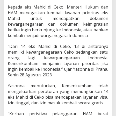
a
Kepada eks Mahid di Ceko, Menteri Hukum dan
r
HAM menegaskan kembali layanan prioritas eks
P
e
Mahid untuk mendapatkan dokumen
l
kewarganegaraan dan dokumen keimigrasian
u
ketika ingin berkunjung ke Indonesia, atau bahkan
a
kembali menjadi warga negara Indonesia.
n
g
R
“Dari 14 eks Mahid di Ceko, 13 di antaranya
e
memiliki kewarganegaraan Ceko sedangkan satu
p
orang lagi kewarganegaraan Indonesia.
a
Kemenkumham menjamin layanan prioritas jika
t
ingin kembali ke Indonesia,” ujar Yasonna di Praha,
r
i
Senin 28 Agustus 2023.
a
s
Yasonna menuturkan, Kemenkumham telah
i
mengeluarkan peraturan yang memungkinkan 14
K
eks Mahid di Ceko bisa mendapatkan layanan visa,
o
r
izin tinggal, dan izin masuk kembali secara gratis.
b
a
“Korban peristiwa pelanggaran HAM berat
n