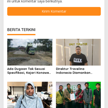
ini untuk komentar saya berikutnya.
BERITA TERKINI
Ada Dugaan Tak Sesuai
Direktur Travelina
Spesifikasi, Kajari Konawe
Indonesia Diamankan
Minta Proyek Pagar
Polresta Kendari, Kasus
Rupbasan Rp1,9 Miliar
Penelantaran Jemaah
Dihentikan
Umrah Masuk Babak Baru