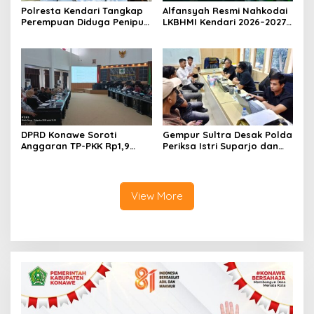
Polresta Kendari Tangkap
Alfansyah Resmi Nahkodai
Perempuan Diduga Penipu
LKBHMI Kendari 2026–2027,
Proyek, Korban Rugi
Bidik Penguatan Advokasi
Rp588,1 Juta
Hukum
DPRD Konawe Soroti
Gempur Sultra Desak Polda
Anggaran TP-PKK Rp1,9
Periksa Istri Suparjo dan
Miliar, Jangan APBD Habis
Segera Tahan Tersangka
untuk Perjalanan Dinas
Kasus Tambang Ilegal
View More