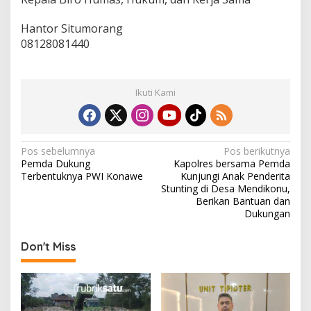
Hantor Situmorang
08128081440
Ikuti Kami
N
Pos sebelumnya
Pos berikutnya
Pemda Dukung
Kapolres bersama Pemda
a
Terbentuknya PWI Konawe
Kunjungi Anak Penderita
v
Stunting di Desa Mendikonu,
Berikan Bantuan dan
i
Dukungan
g
Don't Miss
a
s
i
p