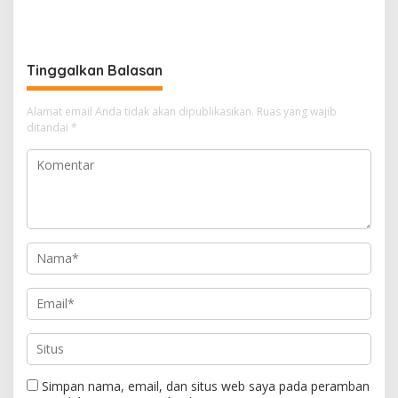
Miliar, Jangan APBD Habis
Segera Tahan Tersangka
untuk Perjalanan Dinas
Kasus Tambang Ilegal
Tinggalkan Balasan
Alamat email Anda tidak akan dipublikasikan.
Ruas yang wajib
ditandai
*
Simpan nama, email, dan situs web saya pada peramban