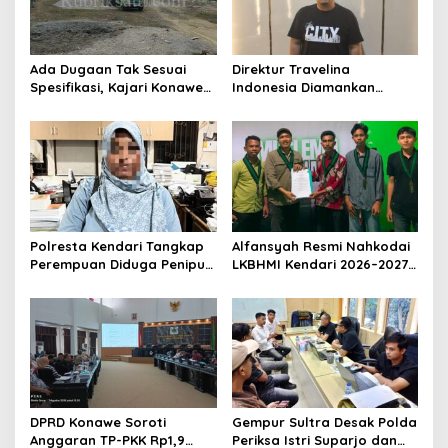
o
s
Ada Dugaan Tak Sesuai
Direktur Travelina
Spesifikasi, Kajari Konawe
Indonesia Diamankan
Minta Proyek Pagar
Polresta Kendari, Kasus
Rupbasan Rp1,9 Miliar
Penelantaran Jemaah
Dihentikan
Umrah Masuk Babak Baru
Polresta Kendari Tangkap
Alfansyah Resmi Nahkodai
Perempuan Diduga Penipu
LKBHMI Kendari 2026–2027,
Proyek, Korban Rugi
Bidik Penguatan Advokasi
Rp588,1 Juta
Hukum
DPRD Konawe Soroti
Gempur Sultra Desak Polda
Anggaran TP-PKK Rp1,9
Periksa Istri Suparjo dan