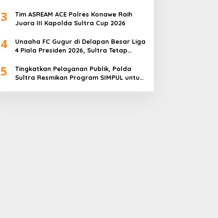
Keselamatan Dipertanyakan
3
Tim ASREAM ACE Polres Konawe Raih
Juara III Kapolda Sultra Cup 2026
4
Unaaha FC Gugur di Delapan Besar Liga
4 Piala Presiden 2026, Sultra Tetap
Bangga
5
Tingkatkan Pelayanan Publik, Polda
Sultra Resmikan Program SIMPUL untuk
Masyarakat Pesisir