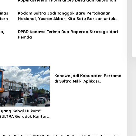
Koperasi Merah Putih di 348 Desa dan Kelurahan
inas
Kodam Sultra Jadi Tonggak Baru Pertahanan
dern
Nasional, Yusran Akbar: Kita Satu Barisan untuk
NKRI
a,
DPRD Konawe Terima Dua Raperda Strategis dari
Pemda
Konawe jadi Kabupaten Pertama
di Sultra Miliki Aplikasi
Perpustakaan Digital, DPRD
Restui Anggaran Rp200 Juta
 yang Kebal Hukum!”
SULTRA Geruduk Kantor
Tanawali dan PT
ka, Siap Kuasai Lahan