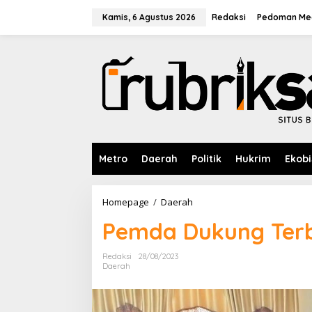
L
e
Kamis, 6 Agustus 2026
Redaksi
Pedoman Med
w
a
t
i
k
e
k
o
n
t
e
Metro
Daerah
Politik
Hukrim
Ekobi
n
Homepage
/
Daerah
P
e
Pemda Dukung Ter
m
d
a
Redaksi
28/08/2023
D
Daerah
u
k
u