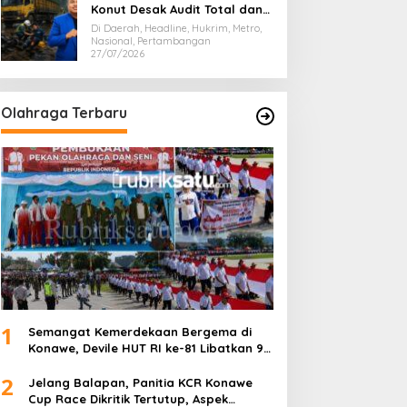
Konut Desak Audit Total dan
Hentikan Hauling PT SPL
Di Daerah, Headline, Hukrim, Metro,
Nasional, Pertambangan
27/07/2026
Olahraga Terbaru
1
Semangat Kemerdekaan Bergema di
Konawe, Devile HUT RI ke-81 Libatkan 98
Barisan
2
Jelang Balapan, Panitia KCR Konawe
Cup Race Dikritik Tertutup, Aspek