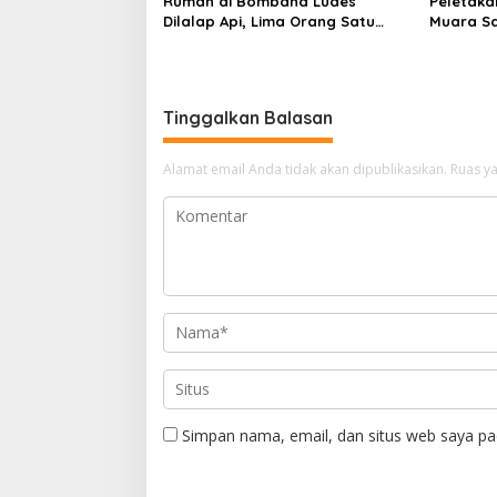
Rumah di Bombana Ludes
Peletaka
Dilalap Api, Lima Orang Satu
Muara S
Keluarga Meninggal Dunia
Ajak Des
Pusat
Tinggalkan Balasan
Alamat email Anda tidak akan dipublikasikan.
Ruas ya
Simpan nama, email, dan situs web saya pa