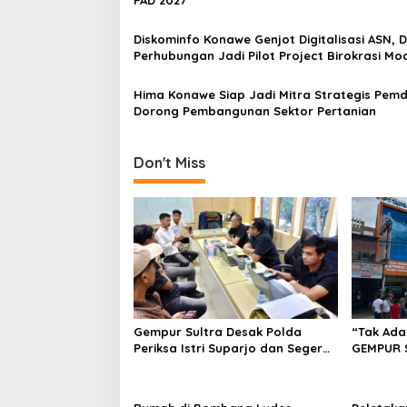
PAD 2027
o
s
Diskominfo Konawe Genjot Digitalisasi ASN, D
Perhubungan Jadi Pilot Project Birokrasi Mo
Hima Konawe Siap Jadi Mitra Strategis Pemd
Dorong Pembangunan Sektor Pertanian
Don't Miss
Gempur Sultra Desak Polda
“Tak Ada
Periksa Istri Suparjo dan Segera
GEMPUR 
Tahan Tersangka Kasus Tambang
Fajar S 
Ilegal
Tadisang
Puuwatu