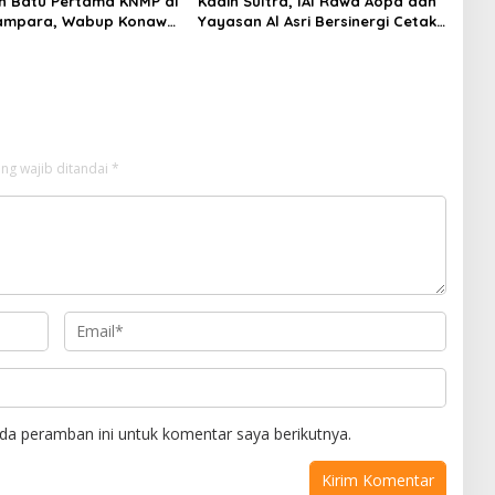
n Batu Pertama KNMP di
Kadin Sultra, IAI Rawa Aopa dan
ampara, Wabup Konawe
Yayasan Al Asri Bersinergi Cetak
a Jemput Program
Lulusan Siap Kerja
ng wajib ditandai
*
da peramban ini untuk komentar saya berikutnya.