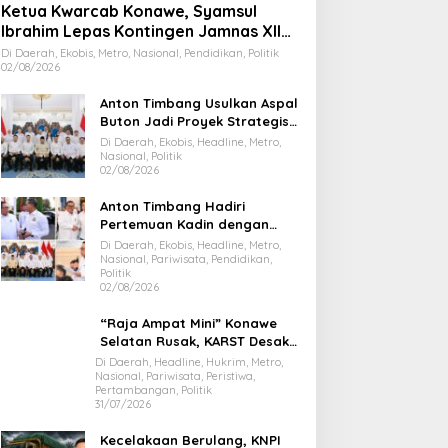
Ketua Kwarcab Konawe, Syamsul
Ibrahim Lepas Kontingen Jamnas XII
2026
Di Daerah, Ekobis, Metro, Nasional, Pendidikan, Politik
02/08/2026
Anton Timbang Usulkan Aspal
Buton Jadi Proyek Strategis
Nasional
Di Daerah, Ekobis, Headline, Metro,
Nasional, Politik
02/08/2026
Anton Timbang Hadiri
Pertemuan Kadin dengan
Presiden Prabowo, Bawa Misi
Di Daerah, Ekobis, Headline, Metro,
Majukan Ekonomi Sultra
Nasional, Pariwisata, Pendidikan,
Politik
02/08/2026
“Raja Ampat Mini” Konawe
Selatan Rusak, KARST Desak
Gubernur Evaluasi Total
Di Daerah, Headline, Hukrim, Metro,
Nasional, Pariwisata, Peristiwa,
Dispar Sultra
Pertambangan, Politik
31/07/2026
Kecelakaan Berulang, KNPI