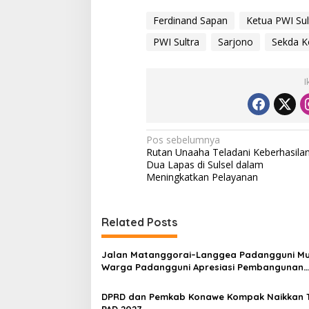
Ferdinand Sapan
Ketua PWI Sul
PWI Sultra
Sarjono
Sekda 
I
N
Pos sebelumnya
Rutan Unaaha Teladani Keberhasila
a
Dua Lapas di Sulsel dalam
v
Meningkatkan Pelayanan
i
g
Related Posts
a
s
Jalan Matanggorai–Langgea Padangguni Mu
Warga Padangguni Apresiasi Pembangunan
i
Pemkab Konawe
p
DPRD dan Pemkab Konawe Kompak Naikkan 