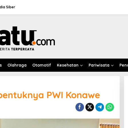
ia Siber
s
Olahraga
Otomotif
Kesehatan
Pariwisata
Pen
bentuknya PWI Konawe