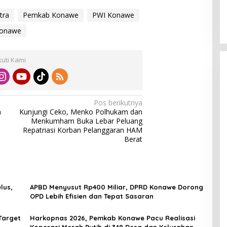
tra
Pemkab Konawe
PWI Konawe
Konawe
kuti Kami
Pos berikutnya
n
Kunjungi Ceko, Menko Polhukam dan
Menkumham Buka Lebar Peluang
Repatriasi Korban Pelanggaran HAM
Berat
lus,
APBD Menyusut Rp400 Miliar, DPRD Konawe Dorong
OPD Lebih Efisien dan Tepat Sasaran
Target
Harkopnas 2026, Pemkab Konawe Pacu Realisasi