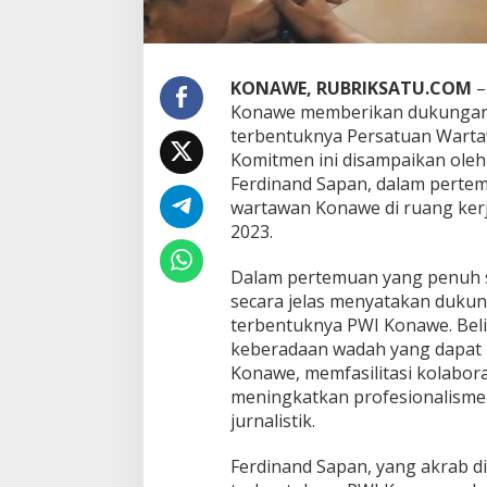
KONAWE, RUBRIKSATU.COM
–
Konawe memberikan dukungan d
terbentuknya Persatuan Wartaw
Komitmen ini disampaikan oleh
Ferdinand Sapan, dalam perte
wartawan Konawe di ruang kerj
2023.
Dalam pertemuan yang penuh s
secara jelas menyatakan duk
terbentuknya PWI Konawe. Bel
keberadaan wadah yang dapat
Konawe, memfasilitasi kolabora
meningkatkan profesionalisme
jurnalistik.
Ferdinand Sapan, yang akrab 