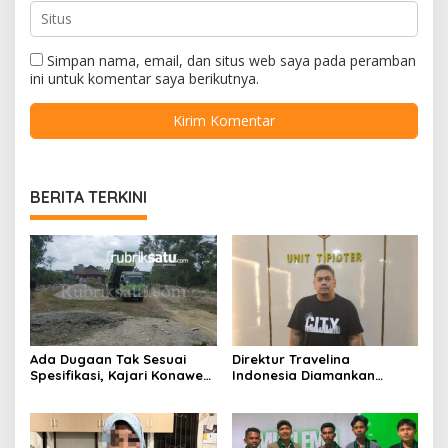
Simpan nama, email, dan situs web saya pada peramban
ini untuk komentar saya berikutnya.
BERITA TERKINI
Ada Dugaan Tak Sesuai
Direktur Travelina
Spesifikasi, Kajari Konawe
Indonesia Diamankan
Minta Proyek Pagar
Polresta Kendari, Kasus
Rupbasan Rp1,9 Miliar
Penelantaran Jemaah
Dihentikan
Umrah Masuk Babak Baru