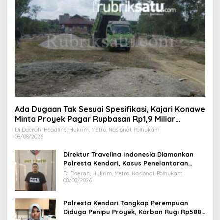
Ada Dugaan Tak Sesuai Spesifikasi, Kajari Konawe
Minta Proyek Pagar Rupbasan Rp1,9 Miliar
Dihentikan
Di Daerah, Headline, Hukrim, Metro, Nasional, Polhukam
08/08/2026
Direktur Travelina Indonesia Diamankan
Polresta Kendari, Kasus Penelantaran
Jemaah Umrah Masuk Babak Baru
Di Daerah, Hukrim, Metro, Nasional, Polhukam
08/08/2026
Polresta Kendari Tangkap Perempuan
Diduga Penipu Proyek, Korban Rugi Rp588,1