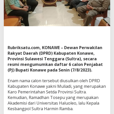
C
a
l
o
n
P
j
B
u
p
Rubriksatu.com, KONAWE – Dewan Perwakilan
a
Rakyat Daerah (DPRD) Kabupaten Konawe,
t
i
Provinsi Sulawesi Tenggara (Sultra), secara
resmi mengumumkan daftar 6 calon Penjabat
(PJ) Bupati Konawe pada Senin (7/8/2023).
Enam nama calon tersebut diusulkan oleh DPRD
Kabupaten Konawe yakni Muliadi, yang merupakan
Karo Pemerintahan Setda Provinsi Sultra.
Kemudian, Ramadhan Tosepu yang merupakan
Akademisi dari Universitas Haluoleo, lalu Kepala
Kesbangpol Sultra Harmin Ramba.