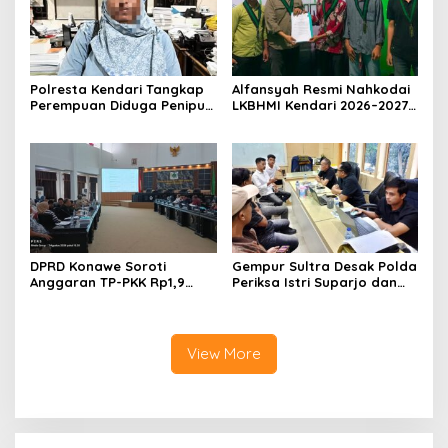
Polresta Kendari Tangkap
Alfansyah Resmi Nahkodai
Perempuan Diduga Penipu
LKBHMI Kendari 2026–2027,
Proyek, Korban Rugi
Bidik Penguatan Advokasi
Rp588,1 Juta
Hukum
DPRD Konawe Soroti
Gempur Sultra Desak Polda
Anggaran TP-PKK Rp1,9
Periksa Istri Suparjo dan
Miliar, Jangan APBD Habis
Segera Tahan Tersangka
untuk Perjalanan Dinas
Kasus Tambang Ilegal
View More