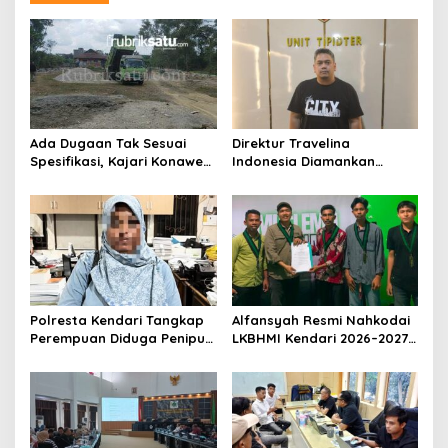
Ada Dugaan Tak Sesuai
Direktur Travelina
Spesifikasi, Kajari Konawe
Indonesia Diamankan
Minta Proyek Pagar
Polresta Kendari, Kasus
Rupbasan Rp1,9 Miliar
Penelantaran Jemaah
Dihentikan
Umrah Masuk Babak Baru
Polresta Kendari Tangkap
Alfansyah Resmi Nahkodai
Perempuan Diduga Penipu
LKBHMI Kendari 2026–2027,
Proyek, Korban Rugi
Bidik Penguatan Advokasi
Rp588,1 Juta
Hukum