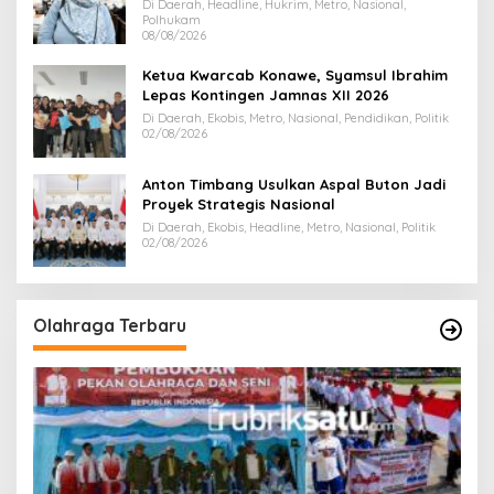
Juta
Di Daerah, Headline, Hukrim, Metro, Nasional,
Polhukam
08/08/2026
Ketua Kwarcab Konawe, Syamsul Ibrahim
Lepas Kontingen Jamnas XII 2026
Di Daerah, Ekobis, Metro, Nasional, Pendidikan, Politik
02/08/2026
Anton Timbang Usulkan Aspal Buton Jadi
Proyek Strategis Nasional
Di Daerah, Ekobis, Headline, Metro, Nasional, Politik
02/08/2026
Olahraga Terbaru