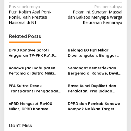
N
Pos sebelumnya
Pos berikutnya
Putri Koltim Asal Poni-
Pekan ini, Sunatan Massal
a
Poniki, Raih Prestasi
dan Baksos Menyapa Warga
v
Nasional di NTT
Kelurahan Kemaraya
i
Related Posts
g
a
DPRD Konawe Soroti
Belanja EO Rp1 Miliar
s
Anggaran TP-PKK Rp1,9
Dipertanyakan, Banggar
Miliar, Jangan APBD Habis
Minta Anggaran Dinas
i
untuk Perjalanan Dinas
Pariwisata Konawe
Konawe jadi Kabupaten
Semangat Kemerdekaan
p
Dirasionalisasi
Pertama di Sultra Miliki
Bergema di Konawe, Devile
Aplikasi Perpustakaan
HUT RI ke-81 Libatkan 98
o
Digital, DPRD Restui
Barisan
PPA Sultra Desak
Bawa Kunci Duplikat dan
s
Anggaran Rp200 Juta
Transparansi Pengadaan
Peralatan, Pria Diduga
Buku Rp1,09 Miliar di
Hendak Bobol Tower
Konawe, Plt Kadis PK Buka
Indosat Diamankan
APBD Menyusut Rp400
DPRD dan Pemkab Konawe
Penjelasan
Miliar, DPRD Konawe
Kompak Naikkan Target
Dorong OPD Lebih Efisien
PAD 2027
dan Tepat Sasaran
Don't Miss