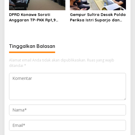
DPRD Konawe Soroti
Gempur Sultra Desak Polda
Anggaran TP-PKK Rp1,9
Periksa Istri Suparjo dan
Miliar, Jangan APBD Habis
Segera Tahan Tersangka
untuk Perjalanan Dinas
Kasus Tambang Ilegal
Tinggalkan Balasan
Alamat email Anda tidak akan dipublikasikan.
Ruas yang wajib
ditandai
*