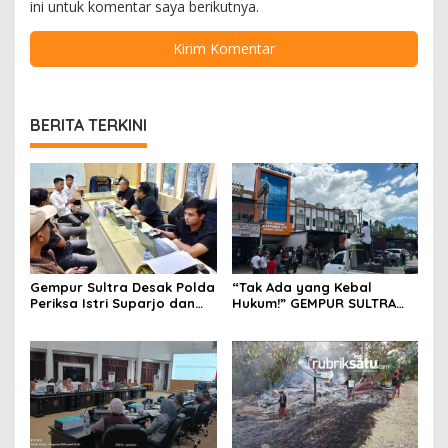
ini untuk komentar saya berikutnya.
BERITA TERKINI
Gempur Sultra Desak Polda
“Tak Ada yang Kebal
Periksa Istri Suparjo dan
Hukum!” GEMPUR SULTRA
Segera Tahan Tersangka
Geruduk Kantor Fajar S
Kasus Tambang Ilegal
Tanawali dan PT
Tadisangka, Siap Kuasai
Lahan Puuwatu