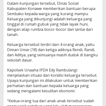
Dalam kunjungan tersebut, Dinas Sosial
W
a
Kabupaten Konawe memberikan bantuan berupa
r
Sembako kepada warga yang kurang mampu.
g
Keluarga yang dikunjungi adalah keluarga yang
a
tinggal di rumah gubuk yang tidak layak huni,
y
a
dengan atap rumbia bocor-bocor dan lantai dari
n
tanah.
g
K
Keluarga tersebut terdiri dari 4 orang anak, yaitu
u
Diman Umar (18) dan ketiga adiknya Rendi, Randi,
r
a
dan Aditya, yang semuanya masih duduk di bangku
n
sekolah dasar.
g
M
Kapolsek Unaaha IPDA Edy Rambulangi
a
menjelaskan situasi dan kondisi keluarga tersebut.
m
p
Upaya kunjungan ini dilakukan untuk memberikan
u
perhatian dan bantuan kepada keluarga yang
d
sedang mengalami kesulitan ekonomi.
i
K
“Kedua orang tua dari anak-anak tersebut sudah
e
l