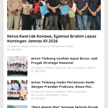
Ketua Kwarcab Konawe, Syamsul Ibrahim Lepas
Kontingen Jamnas XII 2026
Di Daerah, Ekobis, Metro, Nasional, Pendidikan, Politik
02/08/2026
Anton Timbang Usulkan Aspal Buton Jadi
Proyek Strategis Nasional
Di Daerah, Ekobis, Headline, Metro, Nasional, Politik
02/08/2026
Anton Timbang Hadiri Pertemuan Kadin
dengan Presiden Prabowo, Bawa Misi
Majukan Ekonomi Sultra
Di Daerah, Ekobis, Headline, Metro, Nasional,
Pariwisata, Pendidikan, Politik
02/08/2026
“Raja Ampat Mini” Konawe Selatan Rusak,