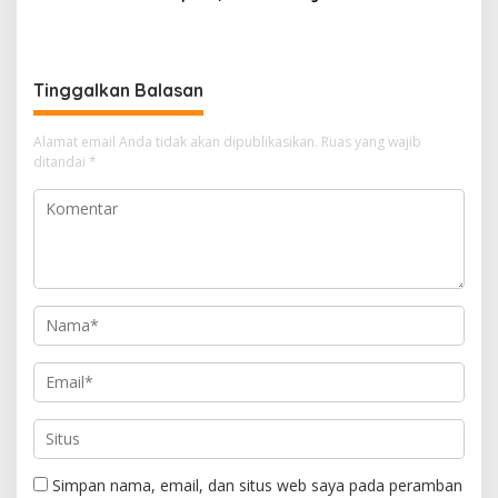
Wabup Konawe Ajak Desa
Bersinergi Cetak Lulusan
Jemput Program Pusat
Siap Kerja
Tinggalkan Balasan
Alamat email Anda tidak akan dipublikasikan.
Ruas yang wajib
ditandai
*
Simpan nama, email, dan situs web saya pada peramban