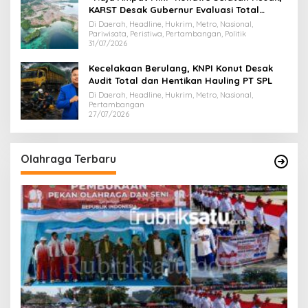
KARST Desak Gubernur Evaluasi Total
Dispar Sultra
Di Daerah, Headline, Hukrim, Metro, Nasional,
Pariwisata, Peristiwa, Pertambangan, Politik
31/07/2026
Kecelakaan Berulang, KNPI Konut Desak
Audit Total dan Hentikan Hauling PT SPL
Di Daerah, Headline, Hukrim, Metro, Nasional,
Pertambangan
27/07/2026
Olahraga Terbaru