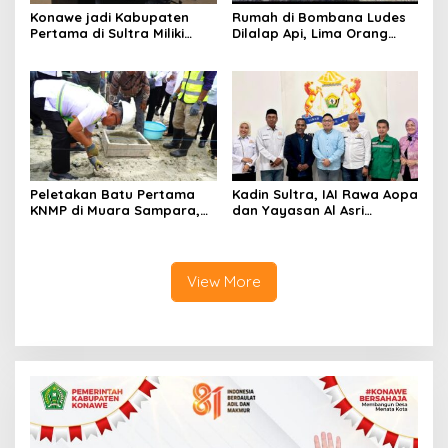
Konawe jadi Kabupaten
Rumah di Bombana Ludes
Pertama di Sultra Miliki
Dilalap Api, Lima Orang
Aplikasi Perpustakaan
Satu Keluarga Meninggal
Digital, DPRD Restui
Dunia
Anggaran Rp200 Juta
Peletakan Batu Pertama
Kadin Sultra, IAI Rawa Aopa
KNMP di Muara Sampara,
dan Yayasan Al Asri
Wabup Konawe Ajak Desa
Bersinergi Cetak Lulusan
Jemput Program Pusat
Siap Kerja
View More