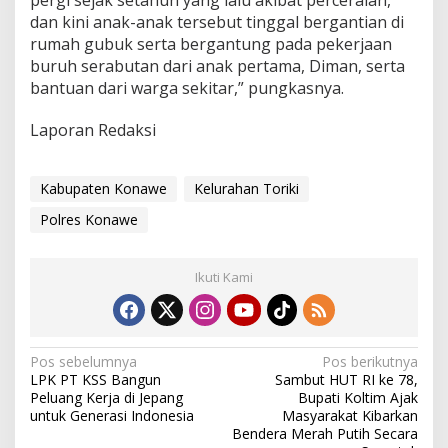
pergi sejak setahun yang lalu akibat perceraian,
u
dan kini anak-anak tersebut tinggal bergantian di
r
rumah gubuk serta bergantung pada pekerjaan
a
buruh serabutan dari anak pertama, Diman, serta
h
bantuan dari warga sekitar,” pungkasnya.
a
n
T
Laporan Redaksi
o
r
i
Kabupaten Konawe
Kelurahan Toriki
k
i
Polres Konawe
Ikuti Kami
N
Pos sebelumnya
Pos berikutnya
LPK PT KSS Bangun
Sambut HUT RI ke 78,
a
Peluang Kerja di Jepang
Bupati Koltim Ajak
v
untuk Generasi Indonesia
Masyarakat Kibarkan
Bendera Merah Putih Secara