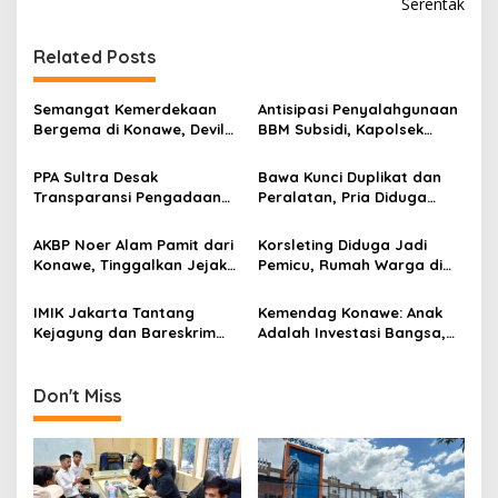
i
Serentak
g
Related Posts
a
s
Semangat Kemerdekaan
Antisipasi Penyalahgunaan
i
Bergema di Konawe, Devile
BBM Subsidi, Kapolsek
p
HUT RI ke-81 Libatkan 98
Unaaha Cek Langsung
Barisan
Pengisian di SPBU
PPA Sultra Desak
Bawa Kunci Duplikat dan
o
Transparansi Pengadaan
Peralatan, Pria Diduga
s
Buku Rp1,09 Miliar di
Hendak Bobol Tower
Konawe, Plt Kadis PK Buka
Indosat Diamankan
AKBP Noer Alam Pamit dari
Korsleting Diduga Jadi
Penjelasan
Konawe, Tinggalkan Jejak
Pemicu, Rumah Warga di
Pengabdian dan Kenangan
Tuoy Konawe Ludes Dilalap
Mendalam di Hati
Si Jago Merah
IMIK Jakarta Tantang
Kemendag Konawe: Anak
Masyarakat
Kejagung dan Bareskrim
Adalah Investasi Bangsa,
Segel Tambang PT ST
Madrasah Harus Bebas
Nickel Resources, Usut
Kekerasan dan
Dugaan Pembeking
Perundungan
Don't Miss