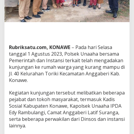
e
m
k
a
b
K
o
n
a
Rubriksatu.com, KONAWE
– Pada hari Selasa
w
tanggal 1 Agustus 2023, Polsek Unaaha bersama
e
Pemerintah dan Instansi terkait telah mengadakan
,
kunjungan ke rumah warga yang kurang mampu di
K
Jl. 40 Kelurahan Toriki Kecamatan Anggaberi Kab.
u
n
Konawe.
j
u
Kegiatan kunjungan tersebut melibatkan beberapa
n
pejabat dan tokoh masyarakat, termasuk Kadis
g
Sosial Kabupaten Konawe, Kapolsek Unaaha IPDA
i
R
Edy Rambulangi, Camat Anggaberi Latif Suranga,
u
serta beberapa perwakilan dari Dinsos dan instansi
m
lainnya.
a
h