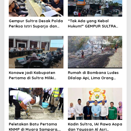
Gempur Sultra Desak Polda
“Tak Ada yang Kebal
Periksa Istri Suparjo dan
Hukum!” GEMPUR SULTRA
Segera Tahan Tersangka
Geruduk Kantor Fajar S
Kasus Tambang Ilegal
Tanawali dan PT
Tadisangka, Siap Kuasai
Lahan Puuwatu
Konawe jadi Kabupaten
Rumah di Bombana Ludes
Pertama di Sultra Miliki
Dilalap Api, Lima Orang
Aplikasi Perpustakaan
Satu Keluarga Meninggal
Digital, DPRD Restui
Dunia
Anggaran Rp200 Juta
Peletakan Batu Pertama
Kadin Sultra, IAI Rawa Aopa
KNMP di Muara Sampara,
dan Yayasan Al Asri