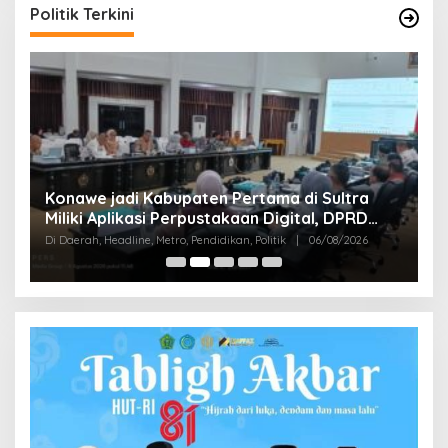
Politik Terkini
S
Konawe jadi Kabupaten Pertama di Sultra
K
Miliki Aplikasi Perpustakaan Digital, DPRD
B
Di
Restui Anggaran Rp200 Juta
Di Daerah, Headline, Metro, Pendidikan, Politik
|
06/08/2026
Bu