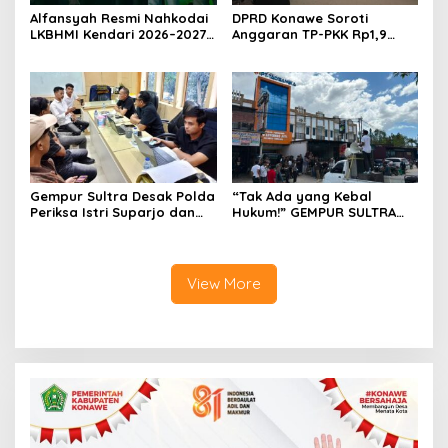
Alfansyah Resmi Nahkodai
DPRD Konawe Soroti
LKBHMI Kendari 2026–2027,
Anggaran TP-PKK Rp1,9
Bidik Penguatan Advokasi
Miliar, Jangan APBD Habis
Hukum
untuk Perjalanan Dinas
Gempur Sultra Desak Polda
“Tak Ada yang Kebal
Periksa Istri Suparjo dan
Hukum!” GEMPUR SULTRA
Segera Tahan Tersangka
Geruduk Kantor Fajar S
Kasus Tambang Ilegal
Tanawali dan PT
Tadisangka, Siap Kuasai
Lahan Puuwatu
View More