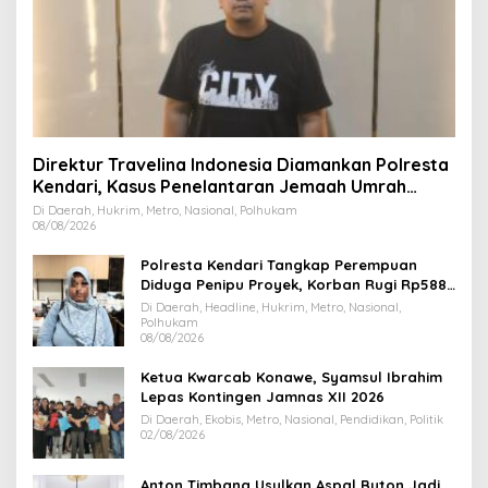
Direktur Travelina Indonesia Diamankan Polresta
Kendari, Kasus Penelantaran Jemaah Umrah
Masuk Babak Baru
Di Daerah, Hukrim, Metro, Nasional, Polhukam
08/08/2026
Polresta Kendari Tangkap Perempuan
Diduga Penipu Proyek, Korban Rugi Rp588,1
Juta
Di Daerah, Headline, Hukrim, Metro, Nasional,
Polhukam
08/08/2026
Ketua Kwarcab Konawe, Syamsul Ibrahim
Lepas Kontingen Jamnas XII 2026
Di Daerah, Ekobis, Metro, Nasional, Pendidikan, Politik
02/08/2026
Anton Timbang Usulkan Aspal Buton Jadi