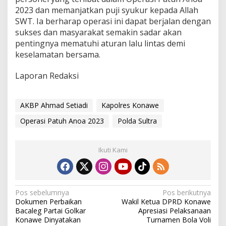
2023 dan memanjatkan puji syukur kepada Allah
SWT. Ia berharap operasi ini dapat berjalan dengan
sukses dan masyarakat semakin sadar akan
pentingnya mematuhi aturan lalu lintas demi
keselamatan bersama.
Laporan Redaksi
AKBP Ahmad Setiadi
Kapolres Konawe
Operasi Patuh Anoa 2023
Polda Sultra
Ikuti Kami
N
Pos sebelumnya
Pos berikutnya
Dokumen Perbaikan
Wakil Ketua DPRD Konawe
a
Bacaleg Partai Golkar
Apresiasi Pelaksanaan
v
Konawe Dinyatakan
Turnamen Bola Voli