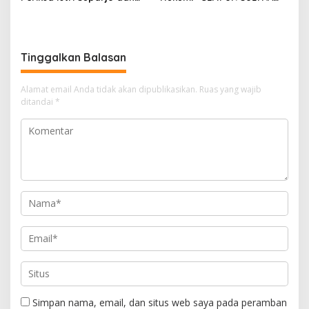
Segera Tahan Tersangka
Geruduk Kantor Fajar S
Kasus Tambang Ilegal
Tanawali dan PT
Tadisangka, Siap Kuasai
Lahan Puuwatu
Tinggalkan Balasan
Alamat email Anda tidak akan dipublikasikan.
Ruas yang wajib
ditandai
*
Simpan nama, email, dan situs web saya pada peramban