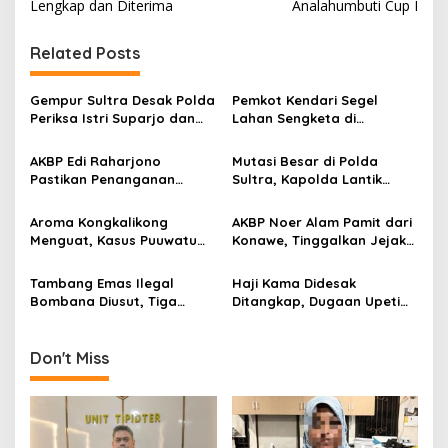
Lengkap dan Diterima
Analahumbuti Cup I
i
g
Related Posts
a
s
Gempur Sultra Desak Polda
Pemkot Kendari Segel
Periksa Istri Suparjo dan
Lahan Sengketa di
i
Segera Tahan Tersangka
Puuwatu, Polda Sultra
p
Kasus Tambang Ilegal
Didesak Bergerak Cepat
AKBP Edi Raharjono
Mutasi Besar di Polda
Pastikan Penanganan
Sultra, Kapolda Lantik
o
Kasus Korupsi di Konawe
Kapolres Konawe
s
Tetap Berjalan
Kepulauan dan Geser 10
Aroma Kongkalikong
AKBP Noer Alam Pamit dari
PJU
Menguat, Kasus Puuwatu
Konawe, Tinggalkan Jejak
Naik Sidik, Aktor dan
Pengabdian dan Kenangan
Pemodal Diburu
Mendalam di Hati
Tambang Emas Ilegal
Haji Kama Didesak
Masyarakat
Bombana Diusut, Tiga
Ditangkap, Dugaan Upeti
Tersangka Ditahan,
Rp17,5 Juta/Hari Mencuat
Pengembangan Terus
di Tambang Emas Ilegal
Berjalan
Bombana
Don't Miss