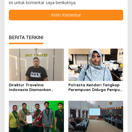
ini untuk komentar saya berikutnya.
BERITA TERKINI
Direktur Travelina
Polresta Kendari Tangkap
Indonesia Diamankan
Perempuan Diduga Penipu
Polresta Kendari, Kasus
Proyek, Korban Rugi
Penelantaran Jemaah
Rp588,1 Juta
Umrah Masuk Babak Baru