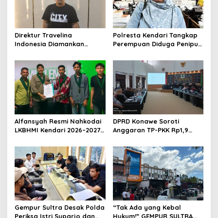
Direktur Travelina
Polresta Kendari Tangkap
Indonesia Diamankan
Perempuan Diduga Penipu
Polresta Kendari, Kasus
Proyek, Korban Rugi
Penelantaran Jemaah
Rp588,1 Juta
Umrah Masuk Babak Baru
Alfansyah Resmi Nahkodai
DPRD Konawe Soroti
LKBHMI Kendari 2026–2027,
Anggaran TP-PKK Rp1,9
Bidik Penguatan Advokasi
Miliar, Jangan APBD Habis
Hukum
untuk Perjalanan Dinas
Gempur Sultra Desak Polda
“Tak Ada yang Kebal
Periksa Istri Suparjo dan
Hukum!” GEMPUR SULTRA