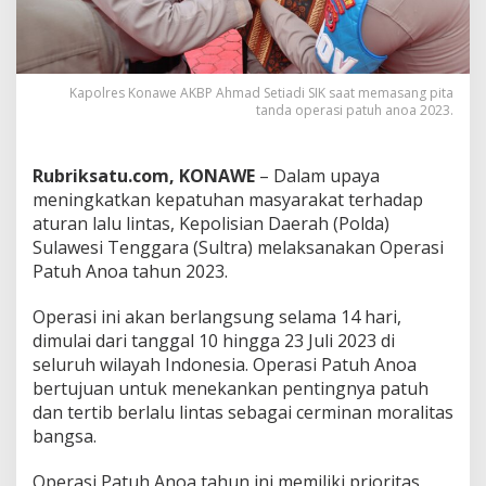
r
a
s
i
P
Kapolres Konawe AKBP Ahmad Setiadi SIK saat memasang pita
tanda operasi patuh anoa 2023.
a
t
u
h
Rubriksatu.com, KONAWE
– Dalam upaya
A
meningkatkan kepatuhan masyarakat terhadap
n
aturan lalu lintas, Kepolisian Daerah (Polda)
o
Sulawesi Tenggara (Sultra) melaksanakan Operasi
a
2
Patuh Anoa tahun 2023.
0
2
Operasi ini akan berlangsung selama 14 hari,
3
dimulai dari tanggal 10 hingga 23 Juli 2023 di
seluruh wilayah Indonesia. Operasi Patuh Anoa
bertujuan untuk menekankan pentingnya patuh
dan tertib berlalu lintas sebagai cerminan moralitas
bangsa.
Operasi Patuh Anoa tahun ini memiliki prioritas