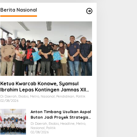
Berita Nasional
Ketua Kwarcab Konawe, Syamsul
Ibrahim Lepas Kontingen Jamnas XII
2026
Di Daerah, Ekobis, Metro, Nasional, Pendidikan, Politik
02/08/2026
Anton Timbang Usulkan Aspal
Buton Jadi Proyek Strategis
Nasional
Di Daerah, Ekobis, Headline, Metro,
Nasional, Politik
02/08/2026