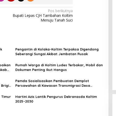
Pos berikutnya
n
Bupati Lepas CJH Tambahan Koltim
Menuju Tanah Suci
ak
Pengantin di Kolaka-Koltim Terpaksa Digendong
Seberangi Sungai Akibat Jembatan Rusak
baikan
Rumah Warga di Koltim Ludes Terbakar, Mobil dan
mkab
Dokumen Penting Ikut Hangus
Pemda Sosialisasikan Pembuatan Demplot
Brigif
Persawahan di Kawasan Transmigrasi Desa
Tongauna
 Timur
Hartini Azis Lantik Pengurus Dekranasda Koltim
2025–2030