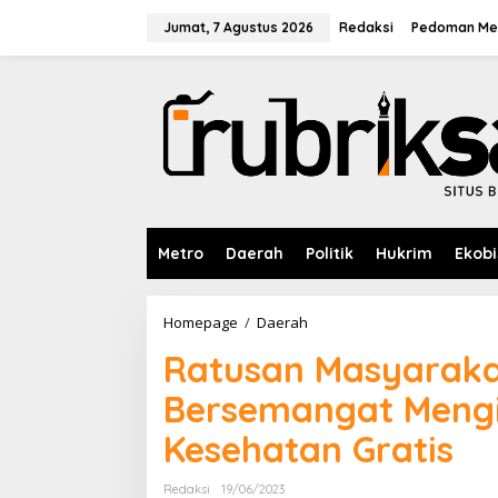
L
e
Jumat, 7 Agustus 2026
Redaksi
Pedoman Med
w
a
t
i
k
e
k
o
n
t
e
Metro
Daerah
Politik
Hukrim
Ekobi
n
Homepage
/
Daerah
R
a
Ratusan Masyarak
t
u
Bersemangat Mengi
s
a
Kesehatan Gratis
n
M
a
Redaksi
19/06/2023