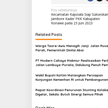
N
Pos sebelumnya
Kecamatan Kapoiala Siap Sukseska
a
Jambore Kader PKK Kabupaten
v
Konawe pada 23 Juni 2023
i
Related Posts
g
a
Warga Taore–Awiu Menagih Janji: Jalan Rus
s
Parah, Pemerintah Dinilai Abai
i
PT Modern Cahaya Makmur Realisasikan Per
p
Jalan Lambuya–Puriala, Didukung Penuh Pe
Konawe
o
Wakil Bupati Koltim Matangkan Persiapan
s
Kunjungan Kemenhan RI untuk Pembangunan 
di Ueesi
Rapat Koordinasi Penurunan Stunting Kolaka
Digelar, Sekda: Butuh Sinergi Semua Pihak
Don't Miss