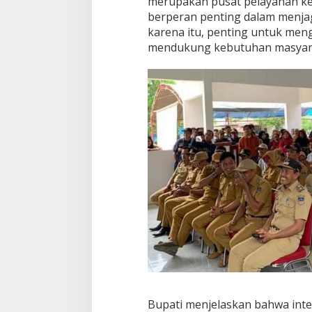
merupakan pusat pelayanan ke
h
berperan penting dalam menja
a
t
karena itu, penting untuk men
a
mendukung kebutuhan masyara
n
G
r
a
t
i
s
Bupati menjelaskan bahwa integ