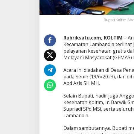
g
a
t
M
Bupati Koltim Abd
e
n
g
Rubriksatu.com, KOLTIM
– An
i
Kecamatan Lambandia terlihat 
k
u
pelayanan kesehatan gratis d
t
Melayani Masyarakat (GEMAS) 
i
P
Acara ini diadakan di Desa Pe
e
pada Senin (19/6/2023), dan dih
l
a
Abd Azis SH MH.
y
a
Selain Bupati, hadir juga Anggo
n
Kesehatan Koltim, Ir. Barwik S
a
Supriadi SPd MSi, serta seluru
n
K
Lambandia.
e
s
Dalam sambutannya, Bupati 
e