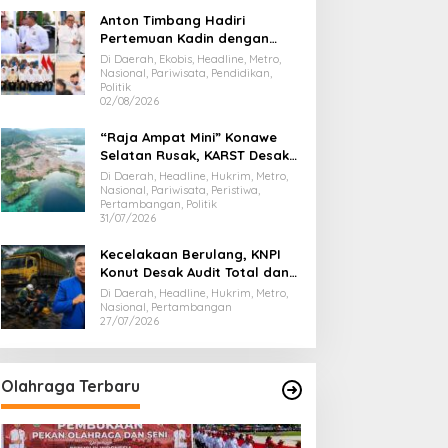
Anton Timbang Hadiri
Pertemuan Kadin dengan
Presiden Prabowo, Bawa Misi
Di Daerah, Ekobis, Headline, Metro,
Majukan Ekonomi Sultra
Nasional, Pariwisata, Pendidikan,
Politik
02/08/2026
“Raja Ampat Mini” Konawe
Selatan Rusak, KARST Desak
Gubernur Evaluasi Total
Di Daerah, Headline, Hukrim, Metro,
Dispar Sultra
Nasional, Pariwisata, Peristiwa,
Pertambangan, Politik
31/07/2026
Kecelakaan Berulang, KNPI
Konut Desak Audit Total dan
Hentikan Hauling PT SPL
Di Daerah, Headline, Hukrim, Metro,
Nasional, Pertambangan
27/07/2026
Olahraga Terbaru