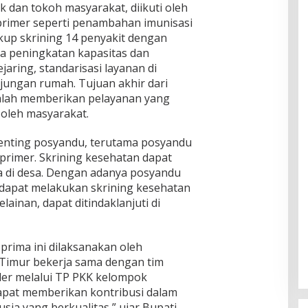
 dan tokoh masyarakat, diikuti oleh
rimer seperti penambahan imunisasi
kup skrining 14 penyakit dengan
rta peningkatan kapasitas dan
jejaring, standarisasi layanan di
ungan rumah. Tujuan akhir dari
adalah memberikan pelayanan yang
 oleh masyarakat.
penting posyandu, terutama posyandu
 primer. Skrining kesehatan dapat
a di desa. Dengan adanya posyandu
dapat melakukan skrining kesehatan
lainan, dapat ditindaklanjuti di
prima ini dilaksanakan oleh
Timur bekerja sama dengan tim
der melalui TP PKK kelompok
apat memberikan kontribusi dalam
 yang berkualitas,” ujar Bupati.