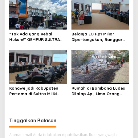
“Tak Ada yang Kebal
Belanja EO Rp1 Miliar
Hukum!” GEMPUR SULTRA
Dipertanyakan, Banggar
Geruduk Kantor Fajar S
Minta Anggaran Dinas
Tanawali dan PT
Pariwisata Konawe
Tadisangka, Siap Kuasai
Dirasionalisasi
Lahan Puuwatu
Konawe jadi Kabupaten
Rumah di Bombana Ludes
Pertama di Sultra Miliki
Dilalap Api, Lima Orang
Aplikasi Perpustakaan
Satu Keluarga Meninggal
Digital, DPRD Restui
Dunia
Anggaran Rp200 Juta
Tinggalkan Balasan
Alamat email Anda tidak akan dipublikasikan.
Ruas yang wajib