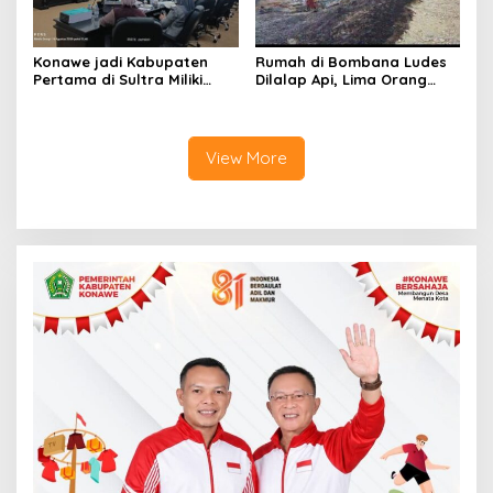
Konawe jadi Kabupaten
Rumah di Bombana Ludes
Pertama di Sultra Miliki
Dilalap Api, Lima Orang
Aplikasi Perpustakaan
Satu Keluarga Meninggal
Digital, DPRD Restui
Dunia
Anggaran Rp200 Juta
View More