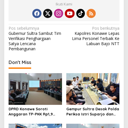
Ikuti Kami
N
Pos sebelumnya
Pos berikutnya
Gubernur Sultra Sambut Tim
Kapolres Konawe Lepas
a
Verifikasi Penghargaan
Lima Personel Terbaik Ke
v
Satya Lencana
Labuan Bajo NTT
Pembangunan
i
g
Don't Miss
a
s
i
p
o
s
DPRD Konawe Soroti
Gempur Sultra Desak Polda
Anggaran TP-PKK Rp1,9
Periksa Istri Suparjo dan
Miliar, Jangan APBD Habis
Segera Tahan Tersangka
untuk Perjalanan Dinas
Kasus Tambang Ilegal