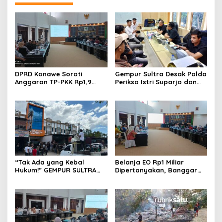
DPRD Konawe Soroti
Gempur Sultra Desak Polda
Anggaran TP-PKK Rp1,9
Periksa Istri Suparjo dan
Miliar, Jangan APBD Habis
Segera Tahan Tersangka
untuk Perjalanan Dinas
Kasus Tambang Ilegal
“Tak Ada yang Kebal
Belanja EO Rp1 Miliar
Hukum!” GEMPUR SULTRA
Dipertanyakan, Banggar
Geruduk Kantor Fajar S
Minta Anggaran Dinas
Tanawali dan PT
Pariwisata Konawe
Tadisangka, Siap Kuasai
Dirasionalisasi
Lahan Puuwatu