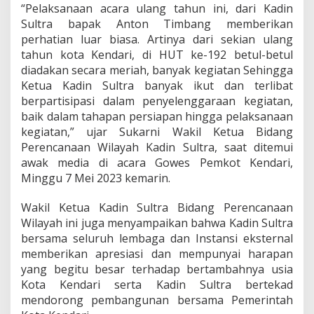
“Pelaksanaan acara ulang tahun ini, dari Kadin
H
U
Sultra bapak Anton Timbang memberikan
T
perhatian luar biasa. Artinya dari sekian ulang
K
tahun kota Kendari, di HUT ke-192 betul-betul
o
diadakan secara meriah, banyak kegiatan Sehingga
t
Ketua Kadin Sultra banyak ikut dan terlibat
a
K
berpartisipasi dalam penyelenggaraan kegiatan,
e
baik dalam tahapan persiapan hingga pelaksanaan
n
kegiatan,” ujar Sukarni Wakil Ketua Bidang
d
Perencanaan Wilayah Kadin Sultra, saat ditemui
a
r
awak media di acara Gowes Pemkot Kendari,
i
Minggu 7 Mei 2023 kemarin.
Wakil Ketua Kadin Sultra Bidang Perencanaan
Wilayah ini juga menyampaikan bahwa Kadin Sultra
bersama seluruh lembaga dan Instansi eksternal
memberikan apresiasi dan mempunyai harapan
yang begitu besar terhadap bertambahnya usia
Kota Kendari serta Kadin Sultra bertekad
mendorong pembangunan bersama Pemerintah