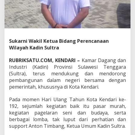
r
h
a
t
i
a
n
Sukarni Wakil Ketua Bidang Perencanaan
L
u
Wilayah Kadin Sultra
a
r
RUBRIKSATU.COM, KENDARI –
Kamar Dagang dan
B
Industri (Kadin) Provinsi Sulawesi Tenggara
i
(Sultra), terus mendukung dan mendorong
a
s
pembangunan dalam negeri bersama dengan
a
pemerintah, khususnya di Kota Kendari.
P
a
Pada momen Hari Ulang Tahun Kota Kendari ke-
d
192, sejumlah kegiatan baik itu pasar murah,
a
M
kegiatan pagelaran seni dan budaya, serta
o
berbagai lomba, tak luput dari perhatian dan
m
support Anton Timbang, Ketua Umum Kadin Sultra.
e
n