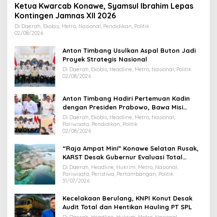
Ketua Kwarcab Konawe, Syamsul Ibrahim Lepas
Kontingen Jamnas XII 2026
Di Daerah, Ekobis, Metro, Nasional, Pendidikan, Politik
02/08/2026
Anton Timbang Usulkan Aspal Buton Jadi
Proyek Strategis Nasional
Di Daerah, Ekobis, Headline, Metro, Nasional, Politik
02/08/2026
Anton Timbang Hadiri Pertemuan Kadin
dengan Presiden Prabowo, Bawa Misi
Majukan Ekonomi Sultra
Di Daerah, Ekobis, Headline, Metro, Nasional,
Pariwisata, Pendidikan, Politik
02/08/2026
“Raja Ampat Mini” Konawe Selatan Rusak,
KARST Desak Gubernur Evaluasi Total
Dispar Sultra
Di Daerah, Headline, Hukrim, Metro, Nasional,
Pariwisata, Peristiwa, Pertambangan, Politik
31/07/2026
Kecelakaan Berulang, KNPI Konut Desak
Audit Total dan Hentikan Hauling PT SPL