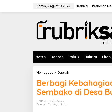
L
e
Kamis, 6 Agustus 2026
Redaksi
Pedoman Med
w
a
t
i
k
e
k
o
n
t
e
Metro
Daerah
Politik
Hukrim
Ekobi
n
Homepage
/
Daerah
B
e
Berbagi Kebahagiaa
r
b
Sembako di Desa B
a
g
i
Redaksi
16/04/2023
K
Daerah
,
Ekobis
,
Hukrim
e