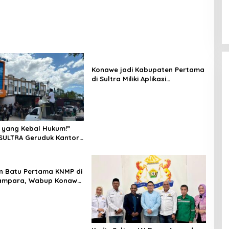
Konawe jadi Kabupaten Pertama
di Sultra Miliki Aplikasi
Perpustakaan Digital, DPRD
Restui Anggaran Rp200 Juta
 yang Kebal Hukum!”
SULTRA Geruduk Kantor
Tanawali dan PT
ka, Siap Kuasai Lahan
n Batu Pertama KNMP di
ampara, Wabup Konawe
a Jemput Program