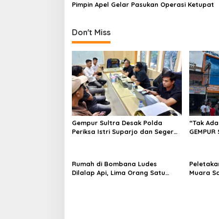
p
Pimpin Apel Gelar Pasukan Operasi Ketupat
o
s
Don't Miss
Gempur Sultra Desak Polda
“Tak Ada
Periksa Istri Suparjo dan Segera
GEMPUR 
Tahan Tersangka Kasus Tambang
Fajar S 
Ilegal
Tadisang
Puuwatu
Rumah di Bombana Ludes
Peletaka
Dilalap Api, Lima Orang Satu
Muara S
Keluarga Meninggal Dunia
Ajak Des
Pusat