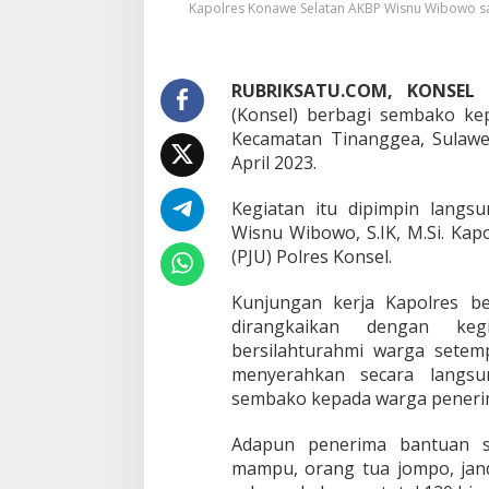
i
Kapolres Konawe Selatan AKBP Wisnu Wibowo sa
k
a
n
S
RUBRIKSATU.COM, KONSEL
–
e
(Konsel) berbagi sembako ke
m
Kecamatan Tinanggea, Sulawe
b
April 2023.
a
k
o
Kegiatan itu dipimpin lang
d
Wisnu Wibowo, S.IK, M.Si. Kap
i
(PJU) Polres Konsel.
D
e
Kunjungan kerja Kapolres b
s
a
dirangkaikan dengan ke
B
bersilahturahmi warga setem
u
menyerahkan secara langsu
n
sembako kepada warga peneri
g
i
n
Adapun penerima bantuan s
P
mampu, orang tua jompo, jand
e