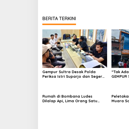
BERITA TERKINI
Gempur Sultra Desak Polda
“Tak Ada
Periksa Istri Suparjo dan Segera
GEMPUR 
Tahan Tersangka Kasus Tambang
Fajar S 
Ilegal
Tadisang
Puuwatu
Rumah di Bombana Ludes
Peletaka
Dilalap Api, Lima Orang Satu
Muara S
Keluarga Meninggal Dunia
Ajak Des
Pusat