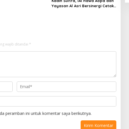
Kadin Sultra, IAI Rawa Aopa dan
Yayasan Al Asri Bersinergi Cetak
Lulusan Siap Kerja
ng wajib ditandai
*
da peramban ini untuk komentar saya berikutnya.