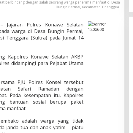
at berbincang dengan salah seorang warga penerima manfaat di Desa
Bungin Permai, Kecamatan Tinanggea.
 Jajaran Polres Konawe Selatan
pada warga di Desa Bungin Permai,
si Tenggara (Sultra) pada Jumat 14
sung Kapolres Konawe Selatan AKBP
olres didampingi para Pejabat Utama
ersama PJU Polres Konsel tersebut
giatan Safari Ramadan dengan
pat. Pada kesempatan itu, Kapolres
ng bantuan sosial berupa paket
ma manfaat.
embako adalah warga yang tidak
a-janda tua dan anak yatim – piatu