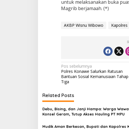
untuk melaksanakan buka puas
Magrib berjamaah. (*)
AKBP Wisnu Wibowo
Kapolres
I
N
Pos sebelumnya
Polres Konawe Salurkan Ratusan
a
Bantuan Sosial Kemanusiaan Tahap
v
Tiga
i
Related Posts
g
a
Debu, Bising, dan Janji Hampa: Warga Wawa
s
Konsel Geram, Tutup Akses Hauling PT MPU
i
Mudik Aman Berkesan, Bupati dan Kapolres 