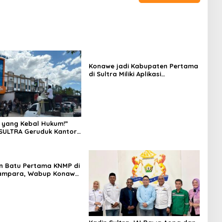
Konawe jadi Kabupaten Pertama
di Sultra Miliki Aplikasi
Perpustakaan Digital, DPRD
Restui Anggaran Rp200 Juta
 yang Kebal Hukum!”
SULTRA Geruduk Kantor
Tanawali dan PT
ka, Siap Kuasai Lahan
n Batu Pertama KNMP di
ampara, Wabup Konawe
a Jemput Program