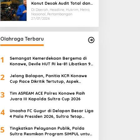
Konut Desak Audit Total dan
Hentikan Hauling PT SPL
Di Daerah, Headline, Hukrim, Metro,
Nasional, Pertambangan
27/07/2026
Olahraga Terbaru
1
Semangat Kemerdekaan Bergema di
Konawe, Devile HUT RI ke-81 Libatkan 98
Barisan
2
Jelang Balapan, Panitia KCR Konawe
Cup Race Dikritik Tertutup, Aspek
Keselamatan Dipertanyakan
3
Tim ASREAM ACE Polres Konawe Raih
Juara III Kapolda Sultra Cup 2026
4
Unaaha FC Gugur di Delapan Besar Liga
4 Piala Presiden 2026, Sultra Tetap
Bangga
5
Tingkatkan Pelayanan Publik, Polda
Sultra Resmikan Program SIMPUL untuk
Masyarakat Pesisir