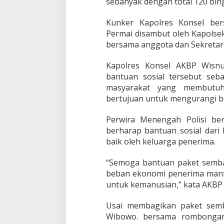
sebanyak dengan total 120 bin
r
m
Kunker Kapolres Konsel be
a
i
Permai disambut oleh Kapolsek
bersama anggota dan Sekretari
Kapolres Konsel AKBP Wisn
bantuan sosial tersebut seb
masyarakat yang membutuhk
bertujuan untuk mengurangi b
Perwira Menengah Polisi be
berharap bantuan sosial dari 
baik oleh keluarga penerima.
“Semoga bantuan paket semb
beban ekonomi penerima manfaa
untuk kemanusian,” kata AKBP
Usai membagikan paket semb
Wibowo. bersama rombongan