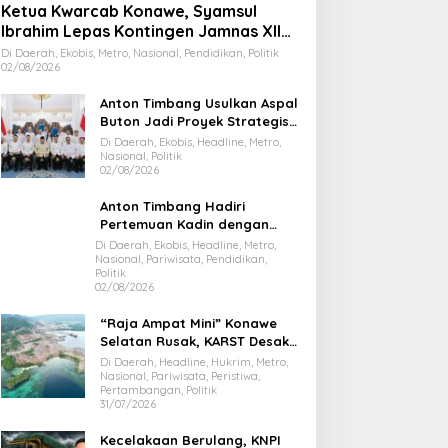
Ketua Kwarcab Konawe, Syamsul
Ibrahim Lepas Kontingen Jamnas XII
2026
Di Daerah, Ekobis, Metro, Nasional, Pendidikan, Politik
02/08/2026
Anton Timbang Usulkan Aspal
Buton Jadi Proyek Strategis
Nasional
Di Daerah, Ekobis, Headline, Metro,
Nasional, Politik
02/08/2026
Anton Timbang Hadiri
Pertemuan Kadin dengan
Presiden Prabowo, Bawa Misi
Di Daerah, Ekobis, Headline, Metro,
Nasional, Pariwisata, Pendidikan,
Majukan Ekonomi Sultra
Politik
02/08/2026
“Raja Ampat Mini” Konawe
Selatan Rusak, KARST Desak
Gubernur Evaluasi Total
Di Daerah, Headline, Hukrim, Metro,
Dispar Sultra
Nasional, Pariwisata, Peristiwa,
Pertambangan, Politik
31/07/2026
Kecelakaan Berulang, KNPI