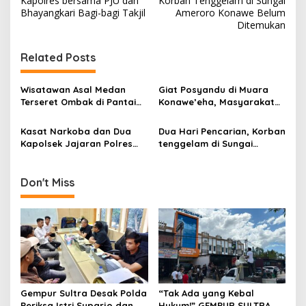
Kapolres bersama PJU dan
Korban Tenggelam di Sungai
a
Bhayangkari Bagi-bagi Takjil
Ameroro Konawe Belum
v
Ditemukan
i
Related Posts
g
a
Wisatawan Asal Medan
Giat Posyandu di Muara
s
Terseret Ombak di Pantai
Konawe’eha, Masyarakat
Kedung Tumpang, Proses
Desa Muara Sampara
i
Penyelamatan Masih
Dapat Pelayanan
Kasat Narkoba dan Dua
Dua Hari Pencarian, Korban
p
Berlangsung
Kesehatan
Kapolsek Jajaran Polres
tenggelam di Sungai
Konawe Berganti
Ameror Ditemukan
o
Meninggal Dunia
s
Don't Miss
Gempur Sultra Desak Polda
“Tak Ada yang Kebal
Periksa Istri Suparjo dan
Hukum!” GEMPUR SULTRA