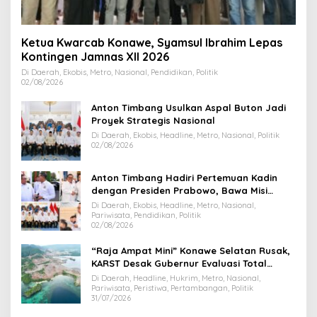
Ketua Kwarcab Konawe, Syamsul Ibrahim Lepas
Kontingen Jamnas XII 2026
Di Daerah, Ekobis, Metro, Nasional, Pendidikan, Politik
02/08/2026
Anton Timbang Usulkan Aspal Buton Jadi
Proyek Strategis Nasional
Di Daerah, Ekobis, Headline, Metro, Nasional, Politik
02/08/2026
Anton Timbang Hadiri Pertemuan Kadin
dengan Presiden Prabowo, Bawa Misi
Majukan Ekonomi Sultra
Di Daerah, Ekobis, Headline, Metro, Nasional,
Pariwisata, Pendidikan, Politik
02/08/2026
“Raja Ampat Mini” Konawe Selatan Rusak,
KARST Desak Gubernur Evaluasi Total
Dispar Sultra
Di Daerah, Headline, Hukrim, Metro, Nasional,
Pariwisata, Peristiwa, Pertambangan, Politik
31/07/2026