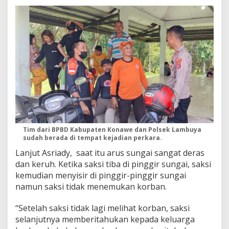
o
K
o
n
a
w
e
Tim dari BPBD Kabupaten Konawe dan Polsek Lambuya
sudah berada di tempat kejadian perkara.
Lanjut Asriady, saat itu arus sungai sangat deras
dan keruh. Ketika saksi tiba di pinggir sungai, saksi
kemudian menyisir di pinggir-pinggir sungai
namun saksi tidak menemukan korban.
“Setelah saksi tidak lagi melihat korban, saksi
selanjutnya memberitahukan kepada keluarga