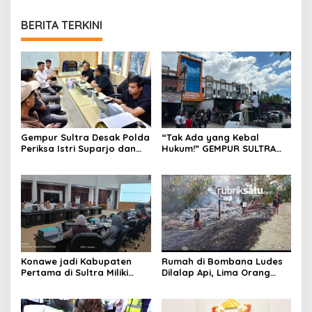
BERITA TERKINI
Gempur Sultra Desak Polda
“Tak Ada yang Kebal
Periksa Istri Suparjo dan
Hukum!” GEMPUR SULTRA
Segera Tahan Tersangka
Geruduk Kantor Fajar S
Kasus Tambang Ilegal
Tanawali dan PT
Tadisangka, Siap Kuasai
Lahan Puuwatu
Konawe jadi Kabupaten
Rumah di Bombana Ludes
Pertama di Sultra Miliki
Dilalap Api, Lima Orang
Aplikasi Perpustakaan
Satu Keluarga Meninggal
Digital, DPRD Restui
Dunia
Anggaran Rp200 Juta