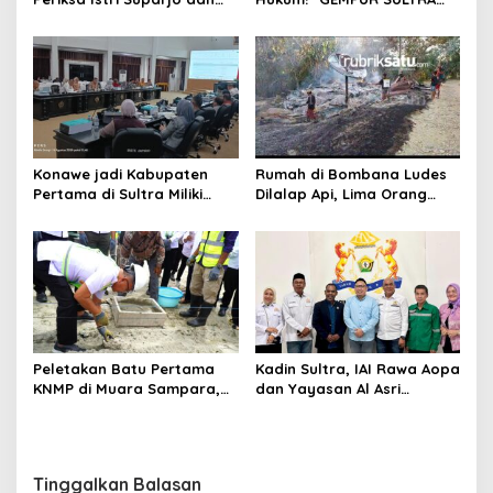
Segera Tahan Tersangka
Geruduk Kantor Fajar S
Kasus Tambang Ilegal
Tanawali dan PT
Tadisangka, Siap Kuasai
Lahan Puuwatu
Konawe jadi Kabupaten
Rumah di Bombana Ludes
Pertama di Sultra Miliki
Dilalap Api, Lima Orang
Aplikasi Perpustakaan
Satu Keluarga Meninggal
Digital, DPRD Restui
Dunia
Anggaran Rp200 Juta
Peletakan Batu Pertama
Kadin Sultra, IAI Rawa Aopa
KNMP di Muara Sampara,
dan Yayasan Al Asri
Wabup Konawe Ajak Desa
Bersinergi Cetak Lulusan
Jemput Program Pusat
Siap Kerja
Tinggalkan Balasan