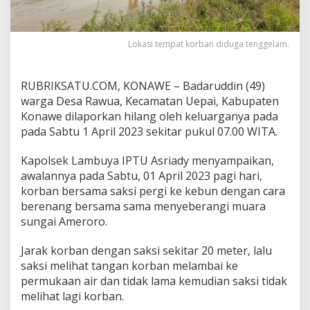
g
g
e
Lokasi tempat korban diduga tenggelam.
l
a
m
d
RUBRIKSATU.COM, KONAWE – Badaruddin (49)
i
warga Desa Rawua, Kecamatan Uepai, Kabupaten
M
Konawe dilaporkan hilang oleh keluarganya pada
u
pada Sabtu 1 April 2023 sekitar pukul 07.00 WITA.
a
r
a
Kapolsek Lambuya IPTU Asriady menyampaikan,
S
awalannya pada Sabtu, 01 April 2023 pagi hari,
u
korban bersama saksi pergi ke kebun dengan cara
n
berenang bersama sama menyeberangi muara
g
a
sungai Ameroro.
i
A
Jarak korban dengan saksi sekitar 20 meter, lalu
m
saksi melihat tangan korban melambai ke
e
permukaan air dan tidak lama kemudian saksi tidak
r
o
melihat lagi korban.
r