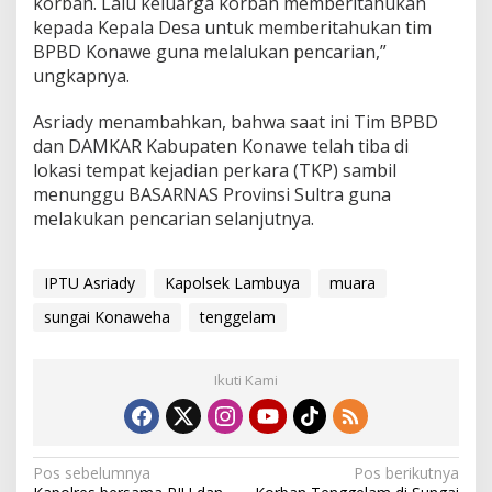
korban. Lalu keluarga korban memberitahukan
kepada Kepala Desa untuk memberitahukan tim
BPBD Konawe guna melalukan pencarian,”
ungkapnya.
Asriady menambahkan, bahwa saat ini Tim BPBD
dan DAMKAR Kabupaten Konawe telah tiba di
lokasi tempat kejadian perkara (TKP) sambil
menunggu BASARNAS Provinsi Sultra guna
melakukan pencarian selanjutnya.
IPTU Asriady
Kapolsek Lambuya
muara
sungai Konaweha
tenggelam
Ikuti Kami
N
Pos sebelumnya
Pos berikutnya