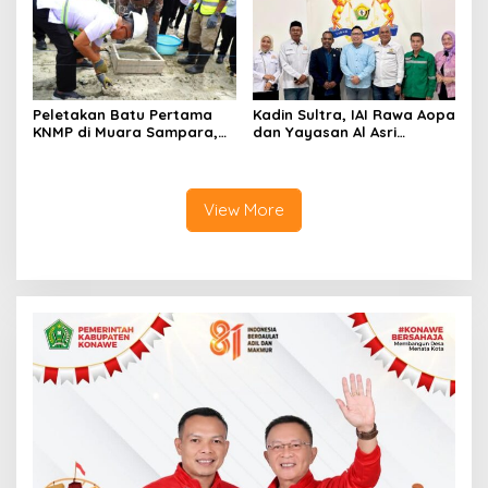
Peletakan Batu Pertama
Kadin Sultra, IAI Rawa Aopa
KNMP di Muara Sampara,
dan Yayasan Al Asri
Wabup Konawe Ajak Desa
Bersinergi Cetak Lulusan
Jemput Program Pusat
Siap Kerja
View More