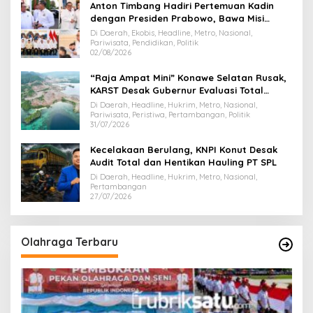
Anton Timbang Hadiri Pertemuan Kadin
dengan Presiden Prabowo, Bawa Misi
Majukan Ekonomi Sultra
Di Daerah, Ekobis, Headline, Metro, Nasional,
Pariwisata, Pendidikan, Politik
02/08/2026
“Raja Ampat Mini” Konawe Selatan Rusak,
KARST Desak Gubernur Evaluasi Total
Dispar Sultra
Di Daerah, Headline, Hukrim, Metro, Nasional,
Pariwisata, Peristiwa, Pertambangan, Politik
31/07/2026
Kecelakaan Berulang, KNPI Konut Desak
Audit Total dan Hentikan Hauling PT SPL
Di Daerah, Headline, Hukrim, Metro, Nasional,
Pertambangan
27/07/2026
Olahraga Terbaru