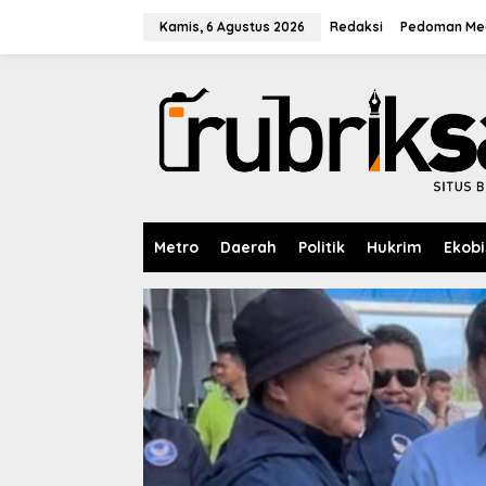
L
e
Kamis, 6 Agustus 2026
Redaksi
Pedoman Med
w
a
t
i
k
e
k
o
n
t
e
Metro
Daerah
Politik
Hukrim
Ekobi
n