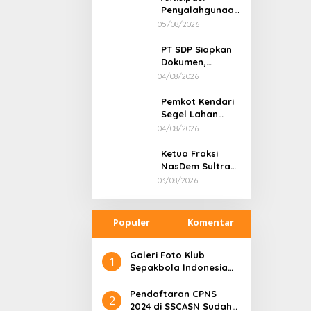
Penyalahgunaan
BBM Subsidi,
05/08/2026
Kapolsek
Unaaha Cek
PT SDP Siapkan
Langsung
Dokumen,
Pengisian di
Pendemo Tak
04/08/2026
SPBU
Menanggapi
Tantangan Adu
Pemkot Kendari
Data
Segel Lahan
Sengketa di
04/08/2026
Puuwatu, Polda
Sultra Didesak
Ketua Fraksi
Bergerak Cepat
NasDem Sultra
Tersangka
03/08/2026
Dugaan
Tambang Ilegal,
Responsnya:
Populer
Komentar
“Saya Siap-Siap
Saja di Penjara”
Galeri Foto Klub
1
Sepakbola Indonesia
Persija Jakarta
Pendaftaran CPNS
2
2024 di SSCASN Sudah