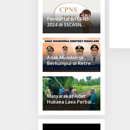
Pendaftaran CPNS
2024 di SSCASN
Sudah Dibuka, Cek
Sebelum Daftar
Anak Mandonga
Berkumpul di Retret
Magelang: Sinergi
Kepemimpinan untuk
Pembangunan
Sulawesi Tenggara
Masyarakat Adat
Hukaea Laea Perbaiki
Dua Jembatan Pasca
Banjir