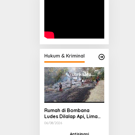
Hukum & Kriminal
Rumah di Bombana
Ludes Dilalap Api, Lima
Orang Satu Keluarga
06/08/2026
Meninggal Dunia
Antisipasi