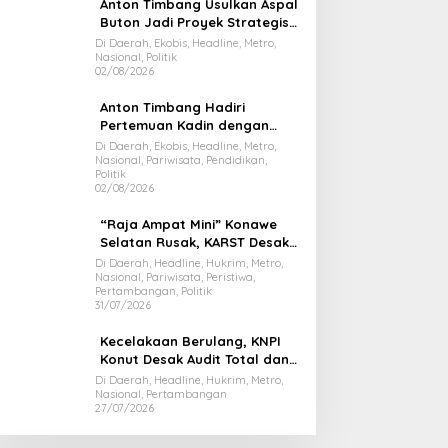
Anton Timbang Usulkan Aspal
Buton Jadi Proyek Strategis
Nasional
Di Daerah, Ekobis, Headline, Metro,
Nasional, Politik
02/08/2026
Anton Timbang Hadiri
Pertemuan Kadin dengan
Presiden Prabowo, Bawa Misi
Di Daerah, Ekobis, Headline, Metro,
Nasional, Pariwisata, Pendidikan,
Majukan Ekonomi Sultra
Politik
02/08/2026
“Raja Ampat Mini” Konawe
Selatan Rusak, KARST Desak
Gubernur Evaluasi Total
Di Daerah, Headline, Hukrim, Metro,
Nasional, Pariwisata, Peristiwa,
Dispar Sultra
Pertambangan, Politik
31/07/2026
Kecelakaan Berulang, KNPI
Konut Desak Audit Total dan
Hentikan Hauling PT SPL
Di Daerah, Headline, Hukrim, Metro,
Nasional, Pertambangan
27/07/2026