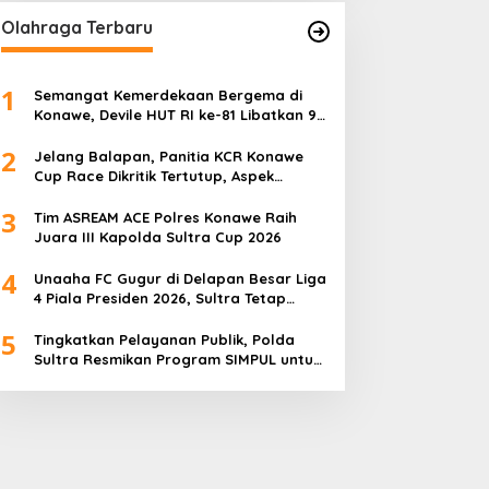
Olahraga Terbaru
1
Semangat Kemerdekaan Bergema di
Konawe, Devile HUT RI ke-81 Libatkan 98
Barisan
2
Jelang Balapan, Panitia KCR Konawe
Cup Race Dikritik Tertutup, Aspek
Keselamatan Dipertanyakan
3
Tim ASREAM ACE Polres Konawe Raih
Juara III Kapolda Sultra Cup 2026
4
Unaaha FC Gugur di Delapan Besar Liga
4 Piala Presiden 2026, Sultra Tetap
Bangga
5
Tingkatkan Pelayanan Publik, Polda
Sultra Resmikan Program SIMPUL untuk
Masyarakat Pesisir