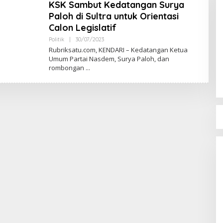
KSK Sambut Kedatangan Surya
Paloh di Sultra untuk Orientasi
Calon Legislatif
Politik
|
30/07/2023
O
L
Rubriksatu.com, KENDARI – Kedatangan Ketua
E
Umum Partai Nasdem, Surya Paloh, dan
H
rombongan
R
E
D
A
K
S
I