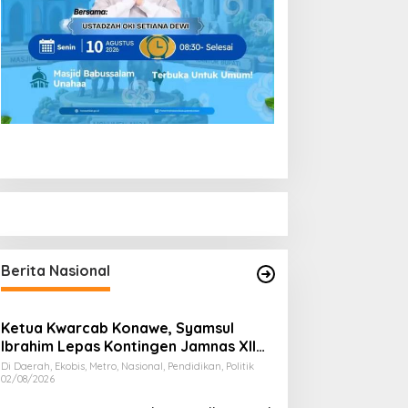
Berita Nasional
Ketua Kwarcab Konawe, Syamsul
Ibrahim Lepas Kontingen Jamnas XII
2026
Di Daerah, Ekobis, Metro, Nasional, Pendidikan, Politik
02/08/2026