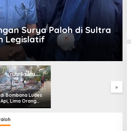
an Surya Paloh di Sultra
 Legislatif
kan Batu Pertama
Kadin Sultra, IAI Rawa Aopa
S
i Muara Sampara,
dan Yayasan Al Asri
B
Konawe Ajak Desa
Bersinergi Cetak Lulusan
H
 Program Pusat
Siap Kerja
B
»
Paloh