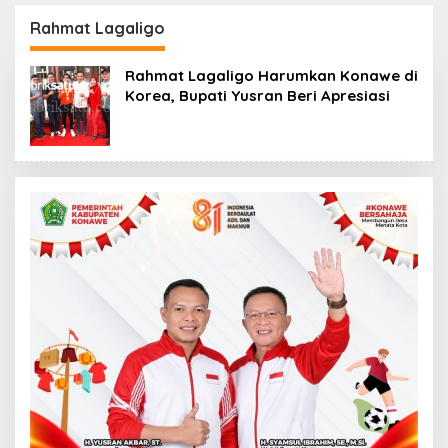
Kantor Fajar S
Perpustakaan Digital,
Tanawali dan PT
DPRD Restui Anggaran
Rahmat Lagaligo
Tadisangka, Siap
Rp200 Juta
Kuasai Lahan Puuwatu
Rahmat Lagaligo Harumkan Konawe di
Korea, Bupati Yusran Beri Apresiasi