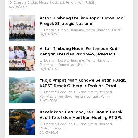
Di Daerah, Ekobis, Metro, Nasional, Pendidikan, Politik
02/08/2026
Anton Timbang Usulkan Aspal Buton Jadi
Proyek Strategis Nasional
Di Daerah, Ekobis, Headline, Metro, Nasional, Politik
02/08/2026
Anton Timbang Hadiri Pertemuan Kadin
dengan Presiden Prabowo, Bawa Misi
Majukan Ekonomi Sultra
Di Daerah, Ekobis, Headline, Metro, Nasional,
Pariwisata, Pendidikan, Politik
02/08/2026
“Raja Ampat Mini” Konawe Selatan Rusak,
KARST Desak Gubernur Evaluasi Total
Dispar Sultra
Di Daerah, Headline, Hukrim, Metro, Nasional,
Pariwisata, Peristiwa, Pertambangan, Politik
31/07/2026
Kecelakaan Berulang, KNPI Konut Desak
Audit Total dan Hentikan Hauling PT SPL
Di Daerah, Headline, Hukrim, Metro, Nasional,
Pertambangan
27/07/2026