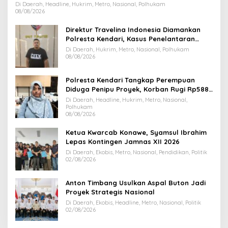
Dihentikan
Di Daerah, Headline, Hukrim, Metro, Nasional, Polhukam
08/08/2026
Direktur Travelina Indonesia Diamankan
Polresta Kendari, Kasus Penelantaran
Jemaah Umrah Masuk Babak Baru
Di Daerah, Hukrim, Metro, Nasional, Polhukam
08/08/2026
Polresta Kendari Tangkap Perempuan
Diduga Penipu Proyek, Korban Rugi Rp588,1
Juta
Di Daerah, Headline, Hukrim, Metro, Nasional,
Polhukam
08/08/2026
Ketua Kwarcab Konawe, Syamsul Ibrahim
Lepas Kontingen Jamnas XII 2026
Di Daerah, Ekobis, Metro, Nasional, Pendidikan, Politik
02/08/2026
Anton Timbang Usulkan Aspal Buton Jadi
Proyek Strategis Nasional
Di Daerah, Ekobis, Headline, Metro, Nasional, Politik
02/08/2026