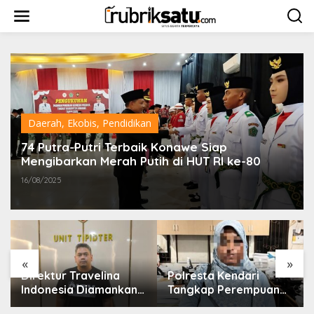
L
e
w
a
t
i
k
e
k
o
Daerah
,
Ekobis
,
Pendidikan
n
t
74 Putra-Putri Terbaik Konawe Siap
e
Mengibarkan Merah Putih di HUT RI ke-80
n
16/08/2025
«
»
Direktur Travelina
Polresta Kendari
Indonesia Diamankan
Tangkap Perempuan
Polresta Kendari,
Diduga Penipu Proyek,