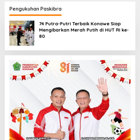
Kasus Penelantaran
Korban Rugi Rp588,1
Jemaah Umrah Masuk
Juta
Pengukuhan Paskibra
Babak Baru
74 Putra-Putri Terbaik Konawe Siap
Mengibarkan Merah Putih di HUT RI ke-
80