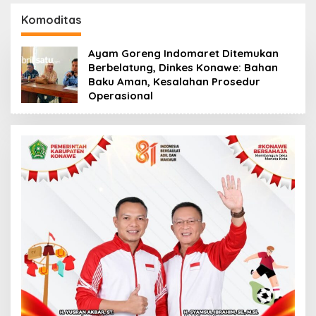
Kasus Penelantaran
Korban Rugi Rp588,1
Jemaah Umrah Masuk
Juta
Komoditas
Babak Baru
Ayam Goreng Indomaret Ditemukan
Berbelatung, Dinkes Konawe: Bahan
Baku Aman, Kesalahan Prosedur
Operasional