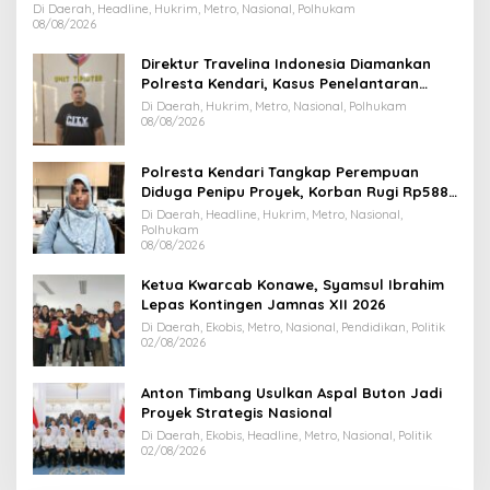
Dihentikan
Di Daerah, Headline, Hukrim, Metro, Nasional, Polhukam
08/08/2026
Direktur Travelina Indonesia Diamankan
Polresta Kendari, Kasus Penelantaran
Jemaah Umrah Masuk Babak Baru
Di Daerah, Hukrim, Metro, Nasional, Polhukam
08/08/2026
Polresta Kendari Tangkap Perempuan
Diduga Penipu Proyek, Korban Rugi Rp588,1
Juta
Di Daerah, Headline, Hukrim, Metro, Nasional,
Polhukam
08/08/2026
Ketua Kwarcab Konawe, Syamsul Ibrahim
Lepas Kontingen Jamnas XII 2026
Di Daerah, Ekobis, Metro, Nasional, Pendidikan, Politik
02/08/2026
Anton Timbang Usulkan Aspal Buton Jadi
Proyek Strategis Nasional
Di Daerah, Ekobis, Headline, Metro, Nasional, Politik
02/08/2026