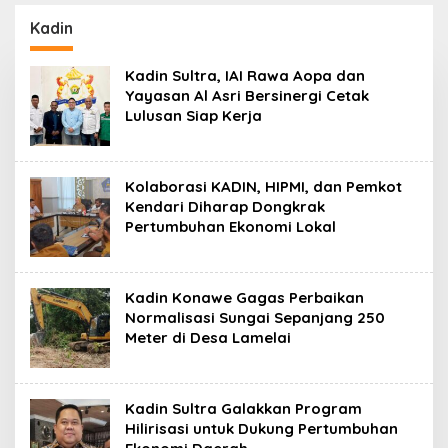
Baru Sultra Menuju
Sultra Didesak
2029
Bongkar Dugaan
Kadin
Mafia Tanah Puuwatu
Kadin Sultra, IAI Rawa Aopa dan
Yayasan Al Asri Bersinergi Cetak
Lulusan Siap Kerja
Kolaborasi KADIN, HIPMI, dan Pemkot
Kendari Diharap Dongkrak
Pertumbuhan Ekonomi Lokal
Kadin Konawe Gagas Perbaikan
Normalisasi Sungai Sepanjang 250
Meter di Desa Lamelai
Kadin Sultra Galakkan Program
Hilirisasi untuk Dukung Pertumbuhan