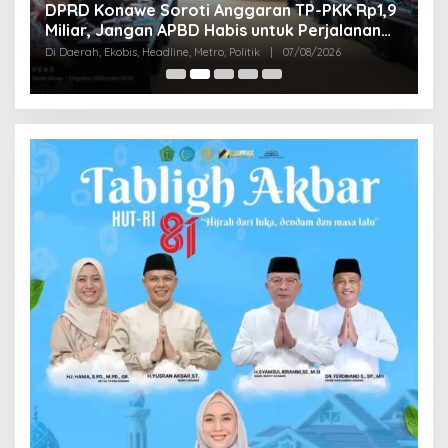
,
DPRD Konawe Soroti Anggaran TP-PKK Rp1,9
S
Miliar, Jangan APBD Habis untuk Perjalanan
T
Di
Dinas
Di Daerah, Ekobis, Headline, Metro, Politik
|
07/08/2026
Pol