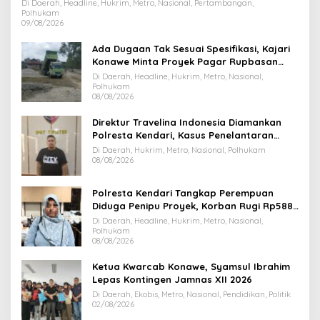
Di Daerah, Headline, Hukrim, Metro, Nasional, Pertambangan,
Polhukam
09/08/2026
Ada Dugaan Tak Sesuai Spesifikasi, Kajari
Konawe Minta Proyek Pagar Rupbasan
Rp1,9 Miliar Dihentikan
Di Daerah, Headline, Hukrim, Metro, Nasional,
Polhukam
08/08/2026
Direktur Travelina Indonesia Diamankan
Polresta Kendari, Kasus Penelantaran
Jemaah Umrah Masuk Babak Baru
Di Daerah, Hukrim, Metro, Nasional, Polhukam
08/08/2026
Polresta Kendari Tangkap Perempuan
Diduga Penipu Proyek, Korban Rugi Rp588,1
Juta
Di Daerah, Headline, Hukrim, Metro, Nasional,
Polhukam
08/08/2026
Ketua Kwarcab Konawe, Syamsul Ibrahim
Lepas Kontingen Jamnas XII 2026
Di Daerah, Ekobis, Metro, Nasional, Pendidikan, Politik
02/08/2026