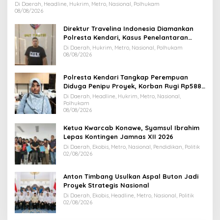
Dihentikan
Di Daerah, Headline, Hukrim, Metro, Nasional, Polhukam
08/08/2026
Direktur Travelina Indonesia Diamankan
Polresta Kendari, Kasus Penelantaran
Jemaah Umrah Masuk Babak Baru
Di Daerah, Hukrim, Metro, Nasional, Polhukam
08/08/2026
Polresta Kendari Tangkap Perempuan
Diduga Penipu Proyek, Korban Rugi Rp588,1
Juta
Di Daerah, Headline, Hukrim, Metro, Nasional,
Polhukam
08/08/2026
Ketua Kwarcab Konawe, Syamsul Ibrahim
Lepas Kontingen Jamnas XII 2026
Di Daerah, Ekobis, Metro, Nasional, Pendidikan, Politik
02/08/2026
Anton Timbang Usulkan Aspal Buton Jadi
Proyek Strategis Nasional
Di Daerah, Ekobis, Headline, Metro, Nasional, Politik
02/08/2026