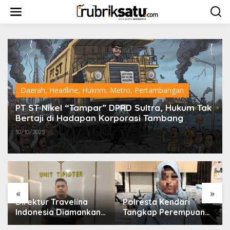
L
e
w
a
t
i
k
e
k
o
Daerah
,
Headline
,
Hukrim
,
Metro
,
Pertambangan
n
t
PT ST Nikel “Tampar” DPRD Sultra, Hukum Tak
e
Bertaji di Hadapan Korporasi Tambang
n
30/10/2025
«
»
Direktur Travelina
Polresta Kendari
Indonesia Diamankan
Tangkap Perempuan
Polresta Kendari,
Diduga Penipu Proyek,