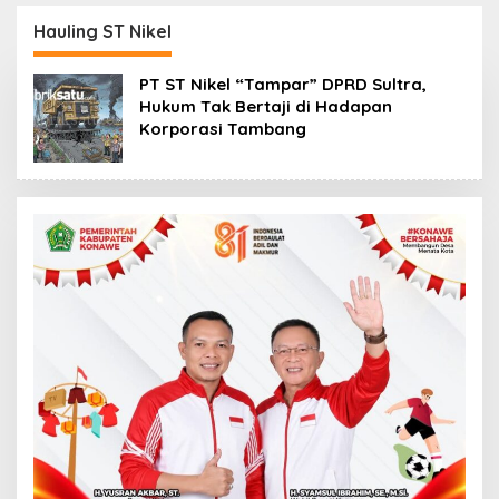
Kasus Penelantaran
Korban Rugi Rp588,1
Jemaah Umrah Masuk
Juta
Hauling ST Nikel
Babak Baru
PT ST Nikel “Tampar” DPRD Sultra,
Hukum Tak Bertaji di Hadapan
Korporasi Tambang