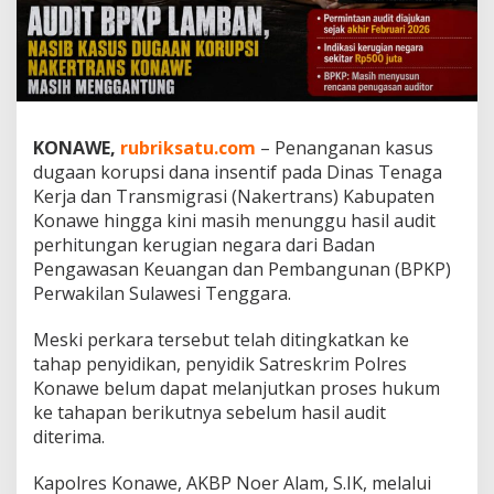
e
l
u
a
r
,
P
KONAWE,
rubriksatu.com
– Penanganan kasus
e
dugaan korupsi dana insentif pada Dinas Tenaga
n
e
Kerja dan Transmigrasi (Nakertrans) Kabupaten
t
Konawe hingga kini masih menunggu hasil audit
a
perhitungan kerugian negara dari Badan
p
Pengawasan Keuangan dan Pembangunan (BPKP)
a
Perwakilan Sulawesi Tenggara.
n
T
e
Meski perkara tersebut telah ditingkatkan ke
r
tahap penyidikan, penyidik Satreskrim Polres
s
Konawe belum dapat melanjutkan proses hukum
a
ke tahapan berikutnya sebelum hasil audit
n
g
diterima.
k
a
Kapolres Konawe, AKBP Noer Alam, S.IK, melalui
K