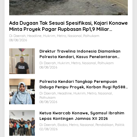
Ada Dugaan Tak Sesuai Spesifikasi, Kajari Konawe
Minta Proyek Pagar Rupbasan Rp1,9 Miliar
Dihentikan
Di Daerah, Headline, Hukrim, Metro, Nasional, Polhukam
08/08/2026
Direktur Travelina Indonesia Diamankan
Polresta Kendari, Kasus Penelantaran
Jemaah Umrah Masuk Babak Baru
Di Daerah, Hukrim, Metro, Nasional, Polhukam
08/08/2026
Polresta Kendari Tangkap Perempuan
Diduga Penipu Proyek, Korban Rugi Rp588,1
Juta
Di Daerah, Headline, Hukrim, Metro, Nasional,
Polhukam
08/08/2026
Ketua Kwarcab Konawe, Syamsul Ibrahim
Lepas Kontingen Jamnas XII 2026
Di Daerah, Ekobis, Metro, Nasional, Pendidikan, Politik
02/08/2026