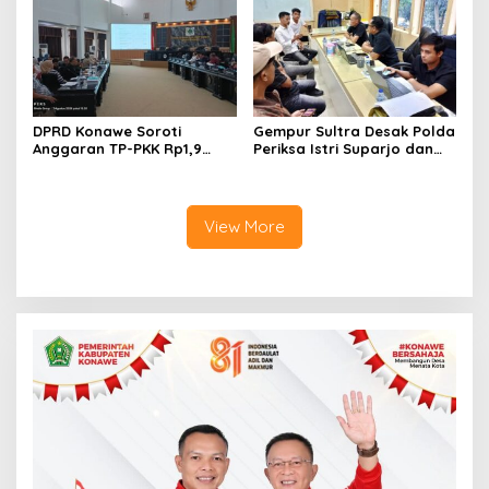
DPRD Konawe Soroti
Gempur Sultra Desak Polda
Anggaran TP-PKK Rp1,9
Periksa Istri Suparjo dan
Miliar, Jangan APBD Habis
Segera Tahan Tersangka
untuk Perjalanan Dinas
Kasus Tambang Ilegal
View More