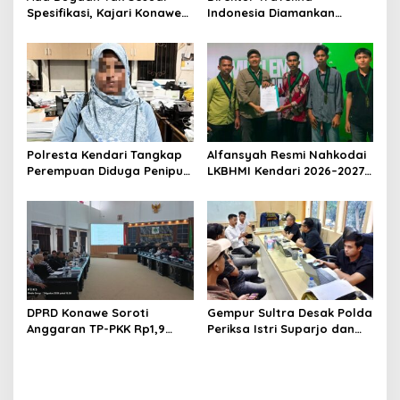
Spesifikasi, Kajari Konawe
Indonesia Diamankan
Minta Proyek Pagar
Polresta Kendari, Kasus
Rupbasan Rp1,9 Miliar
Penelantaran Jemaah
Dihentikan
Umrah Masuk Babak Baru
Polresta Kendari Tangkap
Alfansyah Resmi Nahkodai
Perempuan Diduga Penipu
LKBHMI Kendari 2026–2027,
Proyek, Korban Rugi
Bidik Penguatan Advokasi
Rp588,1 Juta
Hukum
DPRD Konawe Soroti
Gempur Sultra Desak Polda
Anggaran TP-PKK Rp1,9
Periksa Istri Suparjo dan
Miliar, Jangan APBD Habis
Segera Tahan Tersangka
untuk Perjalanan Dinas
Kasus Tambang Ilegal