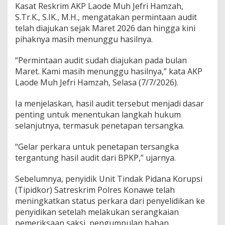
Kasat Reskrim AKP Laode Muh Jefri Hamzah,
a
S.Tr.K., S.IK., M.H., mengatakan permintaan audit
s
u
telah diajukan sejak Maret 2026 dan hingga kini
s
pihaknya masih menunggu hasilnya.
N
a
“Permintaan audit sudah diajukan pada bulan
k
Maret. Kami masih menunggu hasilnya,” kata AKP
e
r
Laode Muh Jefri Hamzah, Selasa (7/7/2026).
t
r
Ia menjelaskan, hasil audit tersebut menjadi dasar
a
penting untuk menentukan langkah hukum
n
selanjutnya, termasuk penetapan tersangka.
s
K
o
“Gelar perkara untuk penetapan tersangka
n
tergantung hasil audit dari BPKP,” ujarnya.
a
w
Sebelumnya, penyidik Unit Tindak Pidana Korupsi
e
T
(Tipidkor) Satreskrim Polres Konawe telah
e
meningkatkan status perkara dari penyelidikan ke
r
penyidikan setelah melakukan serangkaian
t
pemeriksaan saksi, pengumpulan bahan
u