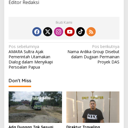
Editor Redaksi
Ikuti Kami
N
Pos sebelumnya
Pos berikutnya
AMARA Sultra Ajak
Nama Ardika Group Disebut
a
Pemerintah Utamakan
dalam Dugaan Permainan
v
Dialog dalam Menyikapi
Proyek DAS
Persoalan Papua
i
g
Don't Miss
a
s
i
p
o
s
Ada Dugaan Tak Sesuai
Direktur Travelina