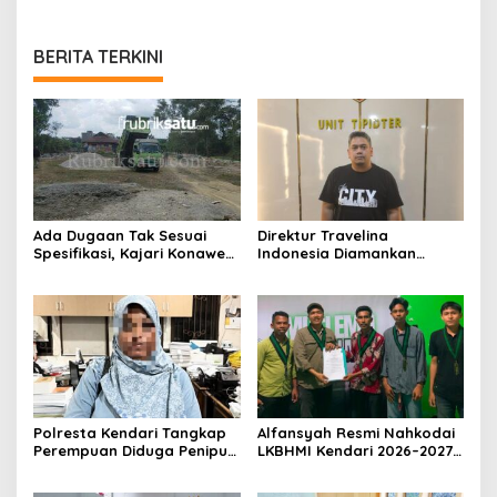
BERITA TERKINI
Ada Dugaan Tak Sesuai
Direktur Travelina
Spesifikasi, Kajari Konawe
Indonesia Diamankan
Minta Proyek Pagar
Polresta Kendari, Kasus
Rupbasan Rp1,9 Miliar
Penelantaran Jemaah
Dihentikan
Umrah Masuk Babak Baru
Polresta Kendari Tangkap
Alfansyah Resmi Nahkodai
Perempuan Diduga Penipu
LKBHMI Kendari 2026–2027,
Proyek, Korban Rugi
Bidik Penguatan Advokasi
Rp588,1 Juta
Hukum