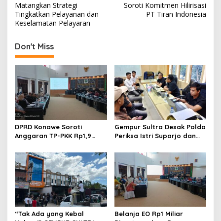
a
Matangkan Strategi
Soroti Komitmen Hilirisasi
v
Tingkatkan Pelayanan dan
PT Tiran Indonesia
Keselamatan Pelayaran
i
g
Don't Miss
a
s
i
p
o
s
DPRD Konawe Soroti
Gempur Sultra Desak Polda
Anggaran TP-PKK Rp1,9
Periksa Istri Suparjo dan
Miliar, Jangan APBD Habis
Segera Tahan Tersangka
untuk Perjalanan Dinas
Kasus Tambang Ilegal
“Tak Ada yang Kebal
Belanja EO Rp1 Miliar