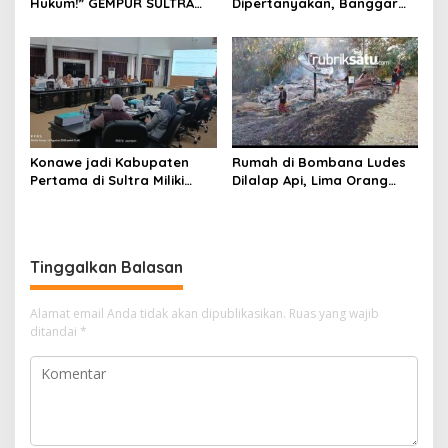
Hukum!” GEMPUR SULTRA
Dipertanyakan, Banggar
Geruduk Kantor Fajar S
Minta Anggaran Dinas
Tanawali dan PT
Pariwisata Konawe
Tadisangka, Siap Kuasai
Dirasionalisasi
Lahan Puuwatu
Konawe jadi Kabupaten
Rumah di Bombana Ludes
Pertama di Sultra Miliki
Dilalap Api, Lima Orang
Aplikasi Perpustakaan
Satu Keluarga Meninggal
Digital, DPRD Restui
Dunia
Anggaran Rp200 Juta
Tinggalkan Balasan
Alamat email Anda tidak akan dipublikasikan.
Ruas yang wajib
ditandai
*