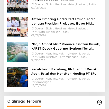
Di Daerah, Ekobis, Headline, Metro, Nasional, Politik
02/08/2026
Anton Timbang Hadiri Pertemuan Kadin
dengan Presiden Prabowo, Bawa Misi
Majukan Ekonomi Sultra
Di Daerah, Ekobis, Headline, Metro, Nasional,
Pariwisata, Pendidikan, Politik
02/08/2026
“Raja Ampat Mini” Konawe Selatan Rusak,
KARST Desak Gubernur Evaluasi Total
Dispar Sultra
Di Daerah, Headline, Hukrim, Metro, Nasional,
Pariwisata, Peristiwa, Pertambangan, Politik
31/07/2026
Kecelakaan Berulang, KNPI Konut Desak
Audit Total dan Hentikan Hauling PT SPL
Di Daerah, Headline, Hukrim, Metro, Nasional,
Pertambangan
27/07/2026
Olahraga Terbaru