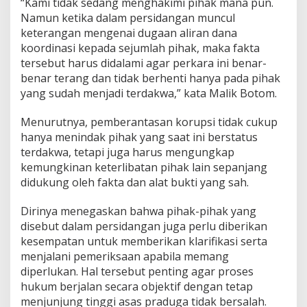
“Kami tidak sedang menghakimi pihak mana pun.
r
Namun ketika dalam persidangan muncul
K
keterangan mengenai dugaan aliran dana
o
koordinasi kepada sejumlah pihak, maka fakta
l
a
tersebut harus didalami agar perkara ini benar-
k
benar terang dan tidak berhenti hanya pada pihak
a
yang sudah menjadi terdakwa,” kata Malik Botom.
U
t
Menurutnya, pemberantasan korupsi tidak cukup
a
r
hanya menindak pihak yang saat ini berstatus
a
terdakwa, tetapi juga harus mengungkap
kemungkinan keterlibatan pihak lain sepanjang
didukung oleh fakta dan alat bukti yang sah.
Dirinya menegaskan bahwa pihak-pihak yang
disebut dalam persidangan juga perlu diberikan
kesempatan untuk memberikan klarifikasi serta
menjalani pemeriksaan apabila memang
diperlukan. Hal tersebut penting agar proses
hukum berjalan secara objektif dengan tetap
menjunjung tinggi asas praduga tidak bersalah.