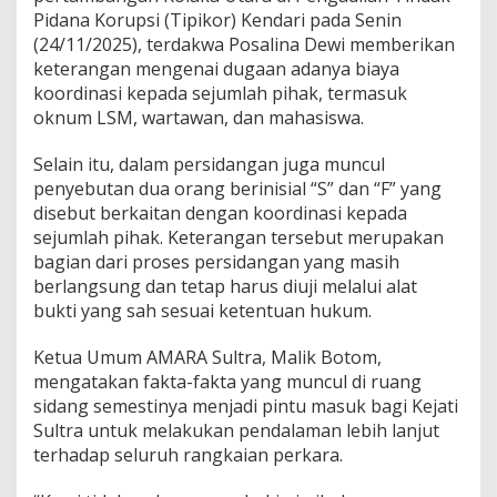
T
Pidana Korupsi (Tipikor) Kendari pada Senin
e
(24/11/2025), terdakwa Posalina Dewi memberikan
r
keterangan mengenai dugaan adanya biaya
d
koordinasi kepada sejumlah pihak, termasuk
a
oknum LSM, wartawan, dan mahasiswa.
k
w
a
Selain itu, dalam persidangan juga muncul
d
penyebutan dua orang berinisial “S” dan “F” yang
a
disebut berkaitan dengan koordinasi kepada
l
sejumlah pihak. Keterangan tersebut merupakan
a
m
bagian dari proses persidangan yang masih
K
berlangsung dan tetap harus diuji melalui alat
a
bukti yang sah sesuai ketentuan hukum.
s
u
Ketua Umum AMARA Sultra, Malik Botom,
s
T
mengatakan fakta-fakta yang muncul di ruang
i
sidang semestinya menjadi pintu masuk bagi Kejati
p
Sultra untuk melakukan pendalaman lebih lanjut
i
terhadap seluruh rangkaian perkara.
d
k
o