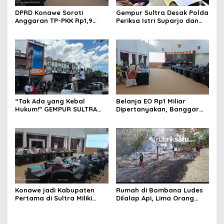
DPRD Konawe Soroti
Gempur Sultra Desak Polda
Anggaran TP-PKK Rp1,9
Periksa Istri Suparjo dan
Miliar, Jangan APBD Habis
Segera Tahan Tersangka
untuk Perjalanan Dinas
Kasus Tambang Ilegal
“Tak Ada yang Kebal
Belanja EO Rp1 Miliar
Hukum!” GEMPUR SULTRA
Dipertanyakan, Banggar
Geruduk Kantor Fajar S
Minta Anggaran Dinas
Tanawali dan PT
Pariwisata Konawe
Tadisangka, Siap Kuasai
Dirasionalisasi
Lahan Puuwatu
Konawe jadi Kabupaten
Rumah di Bombana Ludes
Pertama di Sultra Miliki
Dilalap Api, Lima Orang
Aplikasi Perpustakaan
Satu Keluarga Meninggal
Digital, DPRD Restui
Dunia
Anggaran Rp200 Juta