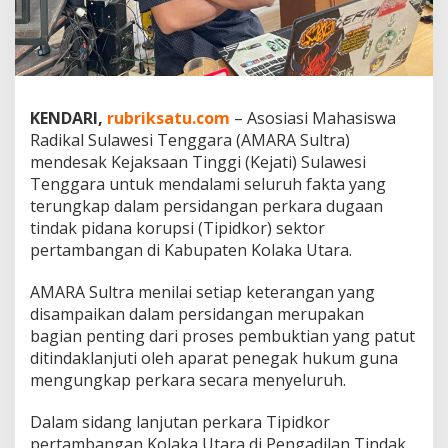
t
i
S
u
l
t
KENDARI,
rubriksatu.com
– Asosiasi Mahasiswa
r
Radikal Sulawesi Tenggara (AMARA Sultra)
a
T
mendesak Kejaksaan Tinggi (Kejati) Sulawesi
i
Tenggara untuk mendalami seluruh fakta yang
d
terungkap dalam persidangan perkara dugaan
a
tindak pidana korupsi (Tipidkor) sektor
k
B
pertambangan di Kabupaten Kolaka Utara.
e
r
AMARA Sultra menilai setiap keterangan yang
h
disampaikan dalam persidangan merupakan
e
bagian penting dari proses pembuktian yang patut
n
t
ditindaklanjuti oleh aparat penegak hukum guna
i
mengungkap perkara secara menyeluruh.
p
a
Dalam sidang lanjutan perkara Tipidkor
d
pertambangan Kolaka Utara di Pengadilan Tindak
a