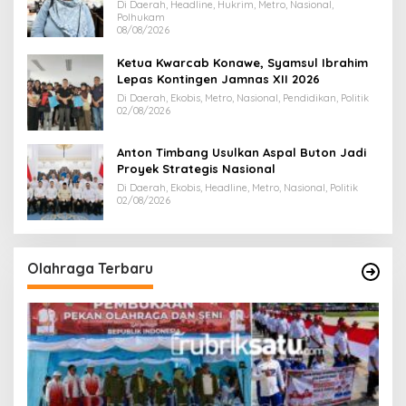
Juta
Di Daerah, Headline, Hukrim, Metro, Nasional,
Polhukam
08/08/2026
Ketua Kwarcab Konawe, Syamsul Ibrahim
Lepas Kontingen Jamnas XII 2026
Di Daerah, Ekobis, Metro, Nasional, Pendidikan, Politik
02/08/2026
Anton Timbang Usulkan Aspal Buton Jadi
Proyek Strategis Nasional
Di Daerah, Ekobis, Headline, Metro, Nasional, Politik
02/08/2026
Olahraga Terbaru