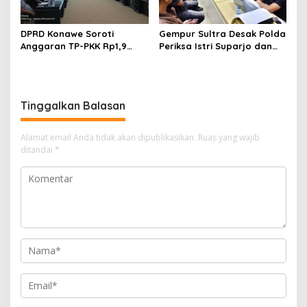
DPRD Konawe Soroti
Gempur Sultra Desak Polda
Anggaran TP-PKK Rp1,9
Periksa Istri Suparjo dan
Miliar, Jangan APBD Habis
Segera Tahan Tersangka
untuk Perjalanan Dinas
Kasus Tambang Ilegal
Tinggalkan Balasan
Alamat email Anda tidak akan dipublikasikan.
Ruas yang wajib
ditandai
*