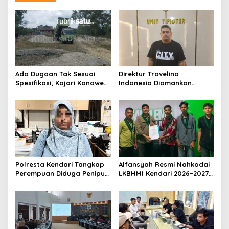
Ada Dugaan Tak Sesuai
Direktur Travelina
Spesifikasi, Kajari Konawe
Indonesia Diamankan
Minta Proyek Pagar
Polresta Kendari, Kasus
Rupbasan Rp1,9 Miliar
Penelantaran Jemaah
Dihentikan
Umrah Masuk Babak Baru
Polresta Kendari Tangkap
Alfansyah Resmi Nahkodai
Perempuan Diduga Penipu
LKBHMI Kendari 2026–2027,
Proyek, Korban Rugi
Bidik Penguatan Advokasi
Rp588,1 Juta
Hukum