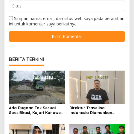
Simpan nama, email, dan situs web saya pada peramban
ini untuk komentar saya berikutnya.
BERITA TERKINI
Ada Dugaan Tak Sesuai
Direktur Travelina
Spesifikasi, Kajari Konawe
Indonesia Diamankan
Minta Proyek Pagar
Polresta Kendari, Kasus
Rupbasan Rp1,9 Miliar
Penelantaran Jemaah
Dihentikan
Umrah Masuk Babak Baru