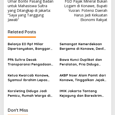
Umar Bonte Pasang Badan
FGD Pajak Mineral Bukan
a
untuk Mahasiswa Sultra
Logam di Konawe, Bupati
v
yang Ditangkap di Jakarta:
Yusran: Potensi Daerah
“Saya yang Tanggung
Harus Jadi Kekuatan
i
Jawab”
Ekonomi Rakyat
g
Related Posts
a
s
Belanja EO Rp1 Miliar
Semangat Kemerdekaan
i
Dipertanyakan, Banggar
Bergema di Konawe, Devile
p
Minta Anggaran Dinas
HUT RI ke-81 Libatkan 98
Pariwisata Konawe
Barisan
PPA Sultra Desak
Bawa Kunci Duplikat dan
o
Dirasionalisasi
Transparansi Pengadaan
Peralatan, Pria Diduga
s
Buku Rp1,09 Miliar di
Hendak Bobol Tower
Konawe, Plt Kadis PK Buka
Indosat Diamankan
Ketua Kwarcab Konawe,
AKBP Noer Alam Pamit dari
Penjelasan
Syamsul Ibrahim Lepas
Konawe, Tinggalkan Jejak
Kontingen Jamnas XII 2026
Pengabdian dan Kenangan
Mendalam di Hati
Korsleting Diduga Jadi
IMIK Jakarta Tantang
Masyarakat
Pemicu, Rumah Warga di
Kejagung dan Bareskrim
Tuoy Konawe Ludes Dilalap
Segel Tambang PT ST
Si Jago Merah
Nickel Resources, Usut
Dugaan Pembeking
Don't Miss