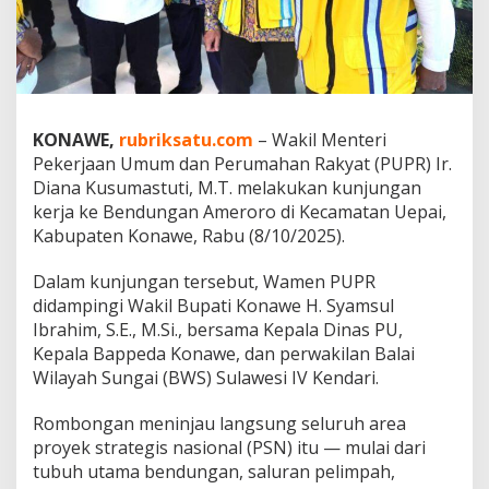
m
e
n
P
U
P
R
KONAWE,
rubriksatu.com
– Wakil Menteri
k
Pekerjaan Umum dan Perumahan Rakyat (PUPR) Ir.
e
Diana Kusumastuti, M.T. melakukan kunjungan
K
o
kerja ke Bendungan Ameroro di Kecamatan Uepai,
n
Kabupaten Konawe, Rabu (8/10/2025).
a
w
Dalam kunjungan tersebut, Wamen PUPR
e
didampingi Wakil Bupati Konawe H. Syamsul
,
B
Ibrahim, S.E., M.Si., bersama Kepala Dinas PU,
e
Kepala Bappeda Konawe, dan perwakilan Balai
n
Wilayah Sungai (BWS) Sulawesi IV Kendari.
d
u
Rombongan meninjau langsung seluruh area
n
g
proyek strategis nasional (PSN) itu — mulai dari
a
tubuh utama bendungan, saluran pelimpah,
n