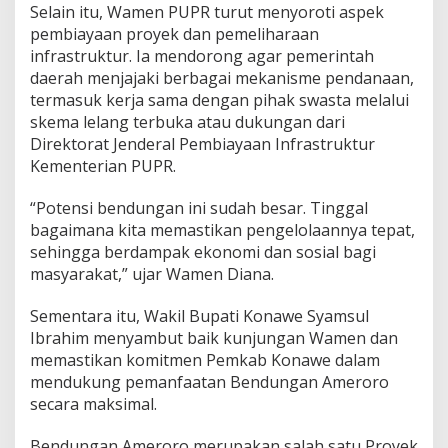
Selain itu, Wamen PUPR turut menyoroti aspek
r
pembiayaan proyek dan pemeliharaan
K
e
infrastruktur. Ia mendorong agar pemerintah
h
daerah menjajaki berbagai mekanisme pendanaan,
i
termasuk kerja sama dengan pihak swasta melalui
d
skema lelang terbuka atau dukungan dari
u
p
Direktorat Jenderal Pembiayaan Infrastruktur
a
Kementerian PUPR.
n
B
“Potensi bendungan ini sudah besar. Tinggal
a
bagaimana kita memastikan pengelolaannya tepat,
r
u
sehingga berdampak ekonomi dan sosial bagi
masyarakat,” ujar Wamen Diana.
Sementara itu, Wakil Bupati Konawe Syamsul
Ibrahim menyambut baik kunjungan Wamen dan
memastikan komitmen Pemkab Konawe dalam
mendukung pemanfaatan Bendungan Ameroro
secara maksimal.
Bendungan Ameroro merupakan salah satu Proyek