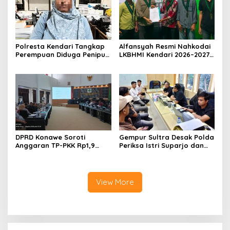
Polresta Kendari Tangkap
Alfansyah Resmi Nahkodai
Perempuan Diduga Penipu
LKBHMI Kendari 2026–2027,
Proyek, Korban Rugi
Bidik Penguatan Advokasi
Rp588,1 Juta
Hukum
DPRD Konawe Soroti
Gempur Sultra Desak Polda
Anggaran TP-PKK Rp1,9
Periksa Istri Suparjo dan
Miliar, Jangan APBD Habis
Segera Tahan Tersangka
untuk Perjalanan Dinas
Kasus Tambang Ilegal
View More