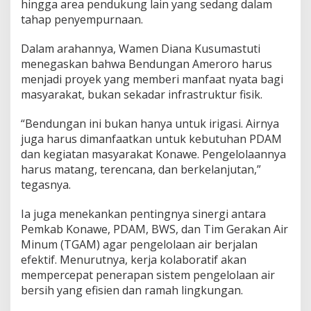
hingga area pendukung lain yang sedang dalam
A
tahap penyempurnaan.
m
e
r
Dalam arahannya, Wamen Diana Kusumastuti
o
menegaskan bahwa Bendungan Ameroro harus
r
menjadi proyek yang memberi manfaat nyata bagi
o
masyarakat, bukan sekadar infrastruktur fisik.
D
i
s
“Bendungan ini bukan hanya untuk irigasi. Airnya
i
juga harus dimanfaatkan untuk kebutuhan PDAM
a
dan kegiatan masyarakat Konawe. Pengelolaannya
p
harus matang, terencana, dan berkelanjutan,”
k
tegasnya.
a
n
J
Ia juga menekankan pentingnya sinergi antara
a
Pemkab Konawe, PDAM, BWS, dan Tim Gerakan Air
d
Minum (TGAM) agar pengelolaan air berjalan
i
efektif. Menurutnya, kerja kolaboratif akan
S
u
mempercepat penerapan sistem pengelolaan air
m
bersih yang efisien dan ramah lingkungan.
b
e