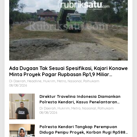
Ada Dugaan Tak Sesuai Spesifikasi, Kajari Konawe
Minta Proyek Pagar Rupbasan Rp1,9 Miliar
Dihentikan
Di Daerah, Headline, Hukrim, Metro, Nasional, Polhukam
08/08/2026
Direktur Travelina Indonesia Diamankan
Polresta Kendari, Kasus Penelantaran
Jemaah Umrah Masuk Babak Baru
Di Daerah, Hukrim, Metro, Nasional, Polhukam
08/08/2026
Polresta Kendari Tangkap Perempuan
Diduga Penipu Proyek, Korban Rugi Rp588,1