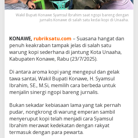
p
a
t
Wakil Bupati Konawe Syamsul Ibrahim saat ngopi bareng dengan
jurnalis Konawe di salah satu kedai kopi di Unaaha.
i
K
o
n
KONAWE,
rubriksatu.com
– Suasana hangat dan
a
penuh keakraban tampak jelas di salah satu
w
warung kopi sederhana di jantung Kota Unaaha,
e
Kabupaten Konawe, Rabu (23/7/2025).
B
u
k
Di antara aroma kopi yang mengepul dan gelak
a
tawa santai, Wakil Bupati Konawe, H. Syamsul
W
Ibrahim, SE., M.Si, memilih cara berbeda untuk
a
menjalin sinergi ngopi bareng jurnalis.
c
a
n
Bukan sekadar kebiasaan lama yang tak pernah
a
pudar, nongkrong di warung emperan sambil
P
menyeruput kopi telah menjadi cara Syamsul
e
Ibrahim merawat kedekatan dengan rakyat
m
b
termasuk dengan para pewarta.
a