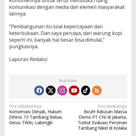
komitmennya untuk terus membuka ruang
komunikasi dengan media dan elemen masyarakat
lainnya.
“Pembangunan itu soal kepercayaan dan
keterbukaan. Dan saya percaya, dari warung kopi
seperti ini, banyak hal besar bisa dimulai,”
pungkasnya.
Laporan Redaksi
Ikuti Kami
N
Pos sebelumnya
Pos berikutnya
Konservasi Diinjak, Hukum
Ricuh! Ratusan Massa
a
Dihina: 13 Tambang Bebas
Demo PT CNI di Jakarta,
v
Gerus TWAL Labengki
Tuntut Evaluasi Perizinan
Tambang Nikel di Kolaka
i