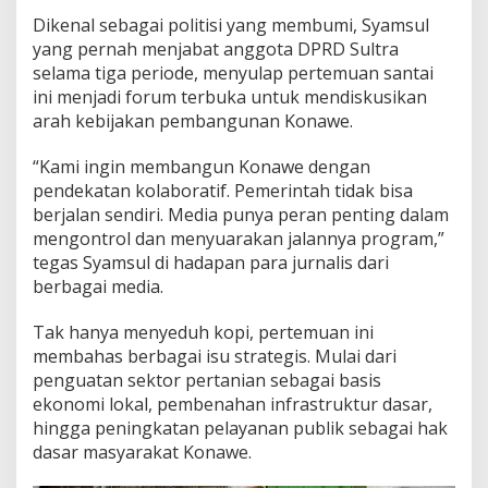
n
Dikenal sebagai politisi yang membumi, Syamsul
g
yang pernah menjabat anggota DPRD Sultra
u
selama tiga periode, menyulap pertemuan santai
n
a
ini menjadi forum terbuka untuk mendiskusikan
n
arah kebijakan pembangunan Konawe.
B
e
“Kami ingin membangun Konawe dengan
r
pendekatan kolaboratif. Pemerintah tidak bisa
s
a
berjalan sendiri. Media punya peran penting dalam
m
mengontrol dan menyuarakan jalannya program,”
a
tegas Syamsul di hadapan para jurnalis dari
J
berbagai media.
u
r
n
Tak hanya menyeduh kopi, pertemuan ini
a
membahas berbagai isu strategis. Mulai dari
l
penguatan sektor pertanian sebagai basis
i
ekonomi lokal, pembenahan infrastruktur dasar,
s
hingga peningkatan pelayanan publik sebagai hak
dasar masyarakat Konawe.