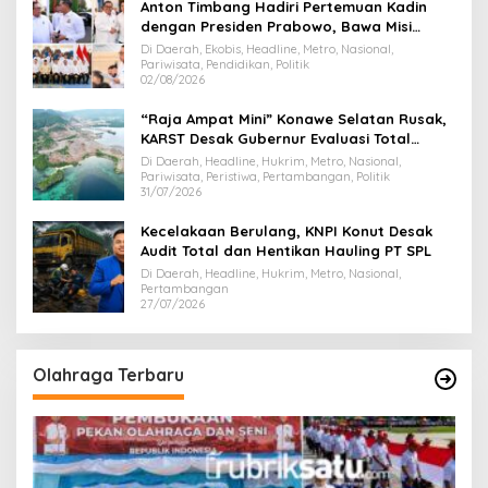
Anton Timbang Hadiri Pertemuan Kadin
dengan Presiden Prabowo, Bawa Misi
Majukan Ekonomi Sultra
Di Daerah, Ekobis, Headline, Metro, Nasional,
Pariwisata, Pendidikan, Politik
02/08/2026
“Raja Ampat Mini” Konawe Selatan Rusak,
KARST Desak Gubernur Evaluasi Total
Dispar Sultra
Di Daerah, Headline, Hukrim, Metro, Nasional,
Pariwisata, Peristiwa, Pertambangan, Politik
31/07/2026
Kecelakaan Berulang, KNPI Konut Desak
Audit Total dan Hentikan Hauling PT SPL
Di Daerah, Headline, Hukrim, Metro, Nasional,
Pertambangan
27/07/2026
Olahraga Terbaru