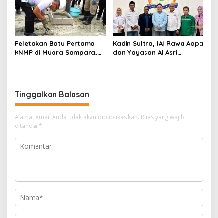
Peletakan Batu Pertama
Kadin Sultra, IAI Rawa Aopa
KNMP di Muara Sampara,
dan Yayasan Al Asri
Wabup Konawe Ajak Desa
Bersinergi Cetak Lulusan
Jemput Program Pusat
Siap Kerja
Tinggalkan Balasan
Alamat email Anda tidak akan dipublikasikan.
Ruas yang wajib
ditandai
*