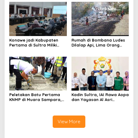
Kasus Tambang Ilegal
Tanawali dan PT
Tadisangka, Siap Kuasai
Lahan Puuwatu
Konawe jadi Kabupaten
Rumah di Bombana Ludes
Pertama di Sultra Miliki
Dilalap Api, Lima Orang
Aplikasi Perpustakaan
Satu Keluarga Meninggal
Digital, DPRD Restui
Dunia
Anggaran Rp200 Juta
Peletakan Batu Pertama
Kadin Sultra, IAI Rawa Aopa
KNMP di Muara Sampara,
dan Yayasan Al Asri
Wabup Konawe Ajak Desa
Bersinergi Cetak Lulusan
Jemput Program Pusat
Siap Kerja
View More