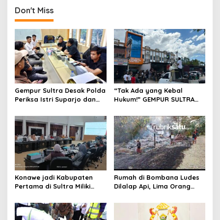
g
Don't Miss
a
s
i
p
o
s
Gempur Sultra Desak Polda
“Tak Ada yang Kebal
Periksa Istri Suparjo dan
Hukum!” GEMPUR SULTRA
Segera Tahan Tersangka
Geruduk Kantor Fajar S
Kasus Tambang Ilegal
Tanawali dan PT
Tadisangka, Siap Kuasai
Lahan Puuwatu
Konawe jadi Kabupaten
Rumah di Bombana Ludes
Pertama di Sultra Miliki
Dilalap Api, Lima Orang
Aplikasi Perpustakaan
Satu Keluarga Meninggal
Digital, DPRD Restui
Dunia
Anggaran Rp200 Juta